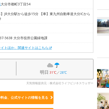
県
大分市都町3丁目54
】JR大分駅から徒歩15分 【車】東九州自動車道大分ICから
分
-537-5638 大分市役所公園緑地課
サイトほか、関連サイトはこちら
明日
31℃
／
28℃
天気情報提供元：株式会社ライフビジネスウェザー
や料金、公式サイトの
情報を見る