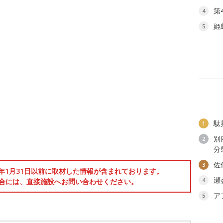
第
4
姫
5
駄
1
別
2
分
佐
3
6年1月31日以前に取材した情報が含まれております。
瀬
4
合には、直接施設へお問い合わせください。
ア
5