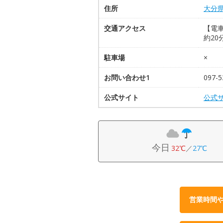
住所
大分
交通アクセス
【電車
約20
駐車場
×
お問い合わせ1
097
公式サイト
公式
今日
32℃
／
27℃
営業時間