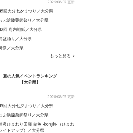
2026/08/07 更新
45回大分七夕まつり／大分県
っぷ浜脇薬師祭り／大分県
42回 府内戦紙／大分県
島盆踊り／大分県
舟祭／大分県
もっと見る
夏の人気イベントランキング
【大分県】
2026/08/07 更新
45回大分七夕まつり／大分県
っぷ浜脇薬師祭り／大分県
崎鼻ひまわり回廊 金色 -konjiki-（ひまわ
ライトアップ）／大分県