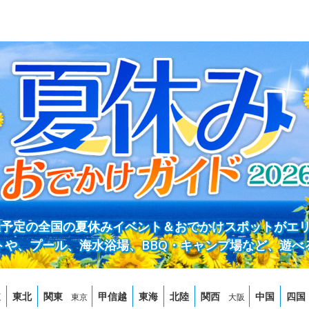
開催予定の全国の夏休みイベント＆おでかけスポットがエ
トや、プール、海水浴場、BBQ・キャンプ場など、遊べ
道
東北
関東
甲信越
東海
北陸
関西
中国
四国
東京
大阪