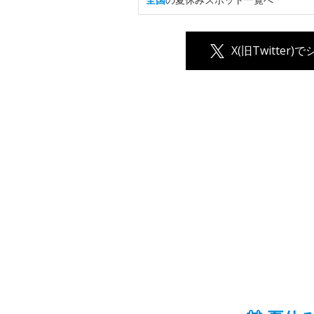
X(旧Twitter)