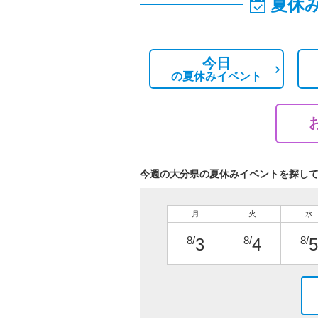
夏休
今日
の
夏休みイベント
今週の大分県の夏休みイベントを探し
月
火
水
8/
8/
8/
3
4
5