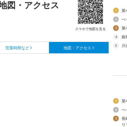
地図・アクセス
第
1
べ
2
第
3
スマホで地図を見る
姫
4
川
5
営業時間など
地図・アクセス
第
1
べ
2
長
3
り