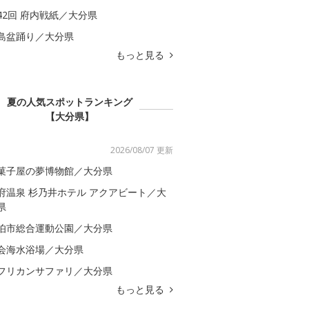
42回 府内戦紙／大分県
島盆踊り／大分県
もっと見る
夏の人気スポットランキング
【大分県】
2026/08/07 更新
菓子屋の夢博物館／大分県
府温泉 杉乃井ホテル アクアビート／大
県
伯市総合運動公園／大分県
会海水浴場／大分県
フリカンサファリ／大分県
もっと見る