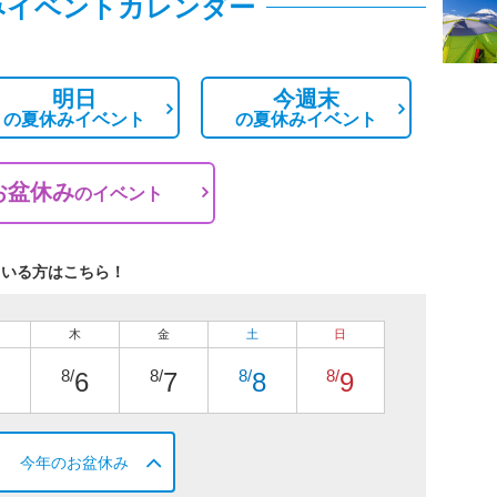
みイベントカレンダー
明日
今週末
の
夏休みイベント
の
夏休みイベント
お盆休み
の
イベント
ている方はこちら！
木
金
土
日
8/
8/
8/
8/
6
7
8
9
今年のお盆休み