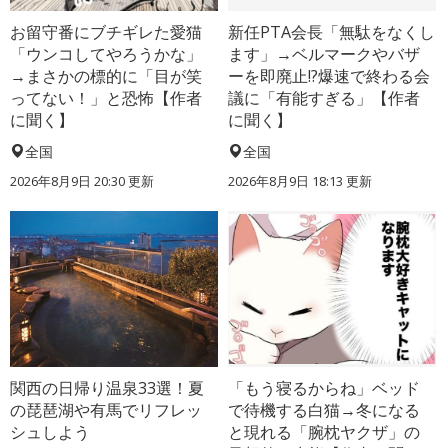
お留守番にブチギレた愛猫
新任PTA会長「無駄をなくし
「ウンコしてやろうかな」
ます」→ベルマークやバザ
→まさかの標的に「目が笑
ーを即廃止!?爆速で終わる会
ってない！」と恐怖【作者
議に「有能すぎる」【作者
に聞く】
に聞く】
全国
全国
2026年8月9日 20:30
更新
2026年8月9日 18:13
更新
関西の日帰り温泉33選！夏
「もう寝るからね」ベッド
の琵琶湖や有馬でリフレッ
で待機する白猫→冬になる
シュしよう
と現れる「腕枕ヤクザ」の