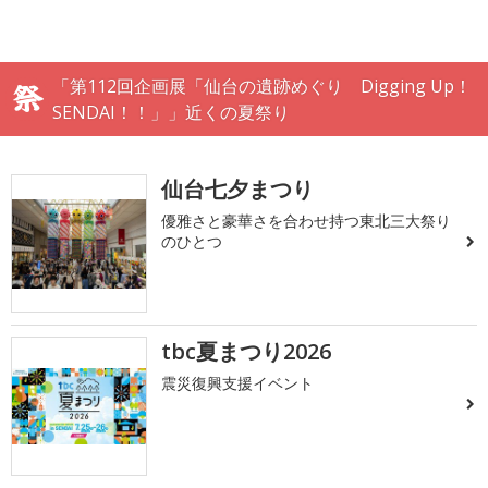
「第112回企画展「仙台の遺跡めぐり Digging Up！
SENDAI！！」」近くの夏祭り
仙台七夕まつり
優雅さと豪華さを合わせ持つ東北三大祭り
のひとつ
tbc夏まつり2026
震災復興支援イベント