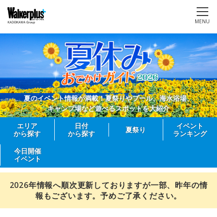
MENU
夏のイベント情報が満載！夏祭りやプール、海水浴場、
キャンプ場など遊べるスポットを大紹介
エリア
日付
イベント
夏祭り
から探す
から探す
ランキング
今日開催
イベント
2026年情報へ順次更新しておりますが一部、昨年の情
報もございます。予めご了承ください。