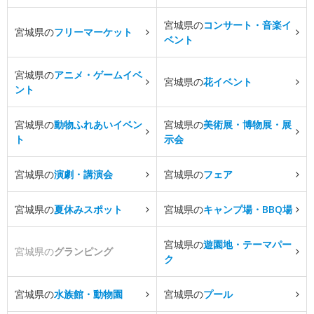
宮城県の
コンサート・音楽イ
宮城県の
フリーマーケット
ベント
宮城県の
アニメ・ゲームイベ
宮城県の
花イベント
ント
宮城県の
動物ふれあいイベン
宮城県の
美術展・博物展・展
ト
示会
宮城県の
演劇・講演会
宮城県の
フェア
宮城県の
夏休みスポット
宮城県の
キャンプ場・BBQ場
宮城県の
遊園地・テーマパー
宮城県の
グランピング
ク
宮城県の
水族館・動物園
宮城県の
プール