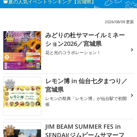
夏の人気イベントランキング【宮城県】
2026/08/09 更新
みどりの杜サマーイルミネー
1
ション2026／宮城県
花と光のコラボレーション！
レモン博 in 仙台七夕まつり／
2
宮城県
レモンの祭典「レモン博」が仙台駅で初開
催
JIM BEAM SUMMER FES in
3
SENDAI(ジムビームサマーフ