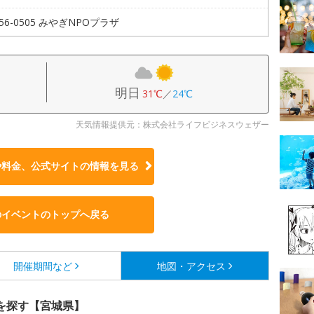
256-0505 みやぎNPOプラザ
明日
31℃
／
24℃
天気情報提供元：株式会社ライフビジネスウェザー
や料金、公式サイトの
情報を見る
のイベントのトップへ戻る
開催期間など
地図・アクセス
を探す【宮城県】