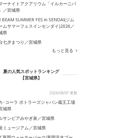
マーナイトアクアリウム「イルカーニバ
」／宮城県
M BEAM SUMMER FES in SENDAI(ジム
ームサマーフェスインセンダイ)2026／
城県
台七夕まつり／宮城県
もっと見る
夏の人気スポットランキング
【宮城県】
2026/08/07 更新
カ･コーラ ボトラーズジャパン蔵王工場
宮城県
ルサンピアみやぎ泉／宮城県
覚ミュージアム／宮城県
AC葛岡ウォーターパーク(葛岡温水プー