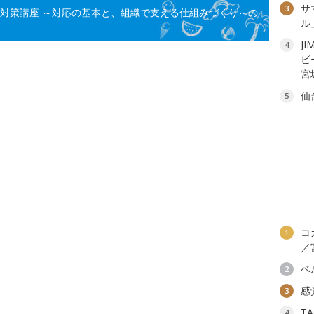
サ
3
ラ対策講座 ～対応の基本と、組織で支える仕組みづくり～の
ル
JI
4
ビ
宮
仙
5
コ
1
／
ベ
2
感
3
T
4