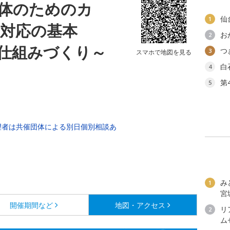
団体のためのカ
仙
1
～対応の基本
お
2
仕組みづくり～
つ
3
スマホで地図を見る
白
4
第
5
望者は共催団体による別日個別相談あ
み
1
宮
開催期間など
地図・アクセス
リ
2
ム