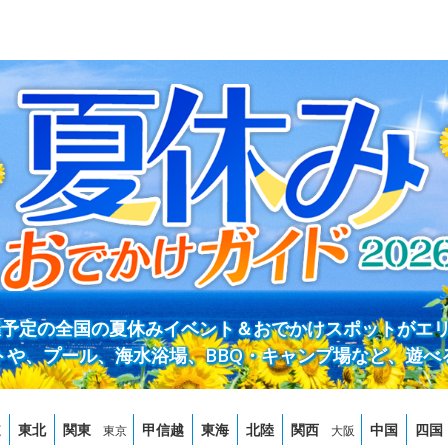
開催予定の全国の夏休みイベント＆おでかけスポットがエ
トや、プール、海水浴場、BBQ・キャンプ場など、遊べ
道
東北
関東
甲信越
東海
北陸
関西
中国
四国
東京
大阪