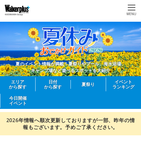
MENU
夏のイベント情報が満載！夏祭りやプール、海水浴場、
キャンプ場など遊べるスポットを大紹介
エリア
日付
イベント
夏祭り
から探す
から探す
ランキング
今日開催
イベント
2026年情報へ順次更新しておりますが一部、昨年の情
報もございます。予めご了承ください。