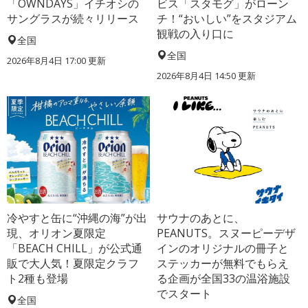
「OWNDAYS」イチオシの
ビス「スタモグ」がローン
サングラスが続々リリース
チ！“おいしい”をスタジアム
観戦の入り口に
全国
全国
2026年8月4日 17:00
更新
2026年8月4日 14:50
更新
冷やすと缶に“沖縄の海”が出
サウナのあとに、
現、オリオン夏限定
PEANUTS。スヌーピーデザ
「BEACH CHILL」が公式通
インのオリジナルの冊子と
販で大人気！夏限定クラフ
ステッカーが無料でもらえ
ト2種も登場
る企画が全国33の温浴施設
でスタート
全国