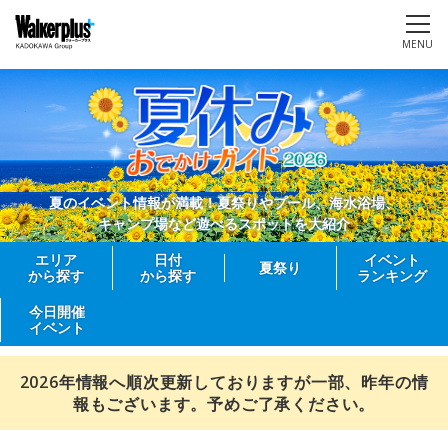
MENU
夏のイベント情報が満載！夏祭りやプール、海水浴場、
キャンプ場など遊べるスポットを大紹介
エリア
日付
イベント
夏祭り
から探す
から探す
ランキング
今日開催
イベント
2026年情報へ順次更新しておりますが一部、昨年の情
報もございます。予めご了承ください。