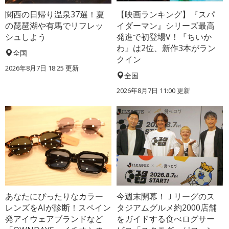
関西の日帰り温泉37選！夏
【映画ランキング】『スパ
の琵琶湖や有馬でリフレッ
イダーマン』シリーズ最高
シュしよう
発進で初登場V！『ちいか
わ』は2位、新作3本がラン
全国
クイン
2026年8月7日 18:25
更新
全国
2026年8月7日 11:00
更新
あなたにぴったりなカラー
今週末開幕！Ｊリーグのス
レンズをAIが診断！スペイン
タジアムグルメ約2000店舗
発アイウェアブランドなど
をガイドする食べログサー