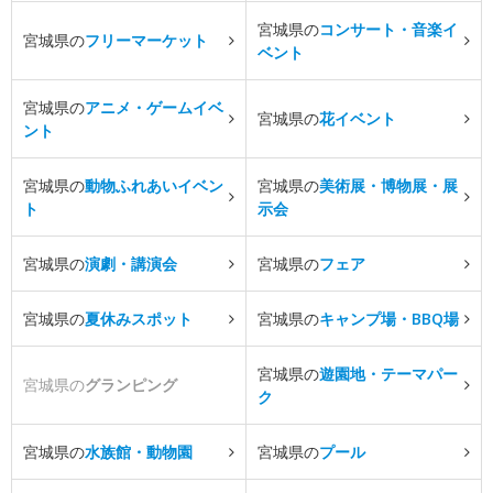
宮城県の
コンサート・音楽イ
宮城県の
フリーマーケット
ベント
宮城県の
アニメ・ゲームイベ
宮城県の
花イベント
ント
宮城県の
動物ふれあいイベン
宮城県の
美術展・博物展・展
ト
示会
宮城県の
演劇・講演会
宮城県の
フェア
宮城県の
夏休みスポット
宮城県の
キャンプ場・BBQ場
宮城県の
遊園地・テーマパー
宮城県の
グランピング
ク
宮城県の
水族館・動物園
宮城県の
プール