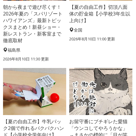
朝から夜まで遊び尽くす！
【夏の自由工作】切頂八面
2026年夏の「スパリゾート
体の貯金箱【小学校3年生以
ハワイアンズ」最新トピッ
上向け】
クスまとめ！新昼ショー・
全国
新レストラン・新客室まで
2026年8月10日 11:00
更新
徹底取材
福島県
2026年8月10日 11:30
更新
【夏の自由工作】牛乳パッ
お留守番にブチギレた愛猫
ク2個で作れるパクパクハン
「ウンコしてやろうかな」
ド【小学校全学年向け】
→まさかの標的に「目が笑