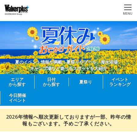
MENU
夏のイベント情報が満載！夏祭りやプール、海水浴場、
キャンプ場など遊べるスポットを大紹介
エリア
日付
イベント
夏祭り
から探す
から探す
ランキング
今日開催
イベント
2026年情報へ順次更新しておりますが一部、昨年の情
報もございます。予めご了承ください。