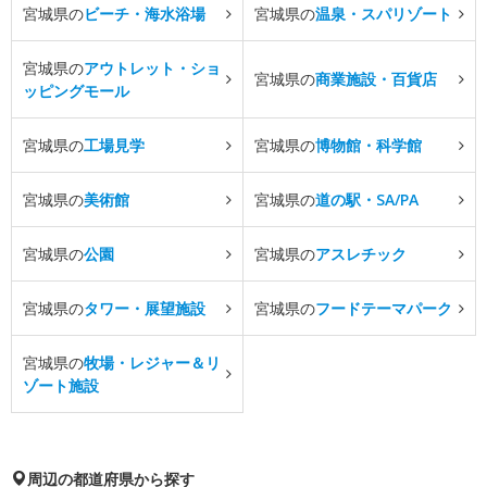
宮城県の
ビーチ・海水浴場
宮城県の
温泉・スパリゾート
宮城県の
アウトレット・ショ
宮城県の
商業施設・百貨店
ッピングモール
宮城県の
工場見学
宮城県の
博物館・科学館
宮城県の
美術館
宮城県の
道の駅・SA/PA
宮城県の
公園
宮城県の
アスレチック
宮城県の
タワー・展望施設
宮城県の
フードテーマパーク
宮城県の
牧場・レジャー＆リ
ゾート施設
周辺の都道府県から探す