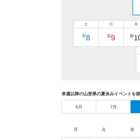
土
日
月
8/
8/
8/
8
9
1
来週以降の山形県の夏休みイベントを
6月
7月
月
火
水