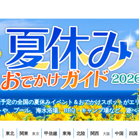
開催予定の全国の夏休みイベント＆おでかけスポットがエ
トや、プール、海水浴場、BBQ・キャンプ場など、遊べ
道
東北
関東
甲信越
東海
北陸
関西
中国
四国
東京
大阪