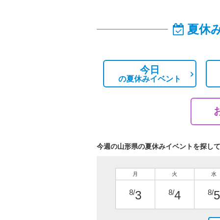
夏休
今日
の
夏休みイベント
今週の山形県の夏休みイベントを探し
月
火
水
8/
8/
8/
3
4
5