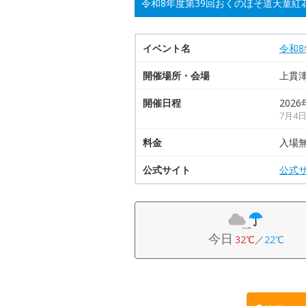
令和8年度第39回おくのほそ道天童紅
イベント名
令和
開催場所・会場
上貫
開催日程
2026
7月4
料金
入場
公式サイト
公式
今日
32℃
／
22℃