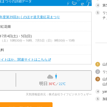
花まつりの詳細データ
第
4
リ
5
8年度第39回おくのほそ道天童紅花まつり
チ
津紅花畑
年7月4日(土)・5日(日)
日（土）10時30分～16時、7月5日（日）9時30分～15時
無料
サイトほか、関連サイトはこちら
山
1
リ
2
山
3
明日
30℃
／
22℃
山
y
4
天気情報提供元：株式会社ライフビジネスウェザー
加
5