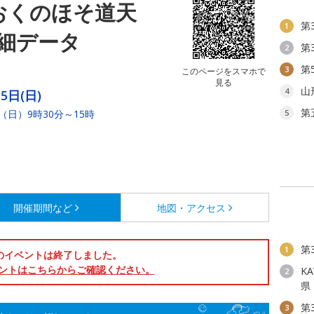
おくのほそ道天
第
1
細データ
第
2
第
3
このページをスマホで
見る
山
4
5日(日)
第
（日）9時30分～15時
5
開催期間など
地図・アクセス
第
1
のイベントは終了しました。
ントはこちらからご確認ください。
KA
2
県
第
3