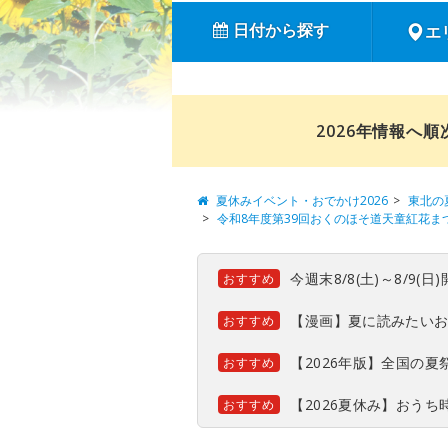
日付から探す
エ
2026年情報へ
夏休みイベント・おでかけ2026
東北の
令和8年度第39回おくのほそ道天童紅花ま
今週末8/8(土)～8/9
おすすめ
【漫画】夏に読みたい
おすすめ
【2026年版】全国の
おすすめ
【2026夏休み】おう
おすすめ