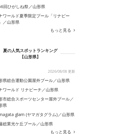
56回ひがしね祭／山形県
ナワールド夏季限定プール「リナビー
」／山形県
もっと見る
夏の人気スポットランキング
【山形県】
2026/08/08 更新
形県総合運動公園屋外プール／山形県
ナワールド リナビーチ／山形県
形市総合スポーツセンター屋外プール／
形県
amagata glam (ヤマガタグラム)／山形県
藤総業光ケ丘プール／山形県
もっと見る