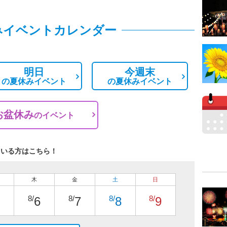
みイベントカレンダー
明日
今週末
の
夏休みイベント
の
夏休みイベント
お盆休み
の
イベント
ている方はこちら！
木
金
土
日
8/
8/
8/
8/
6
7
8
9