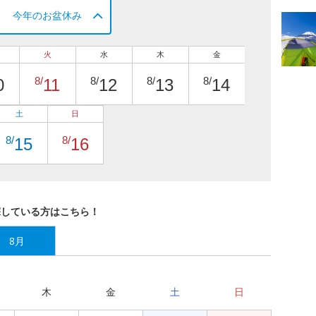
今年のお盆休み
火
水
木
金
8/
8/
8/
8/
0
11
12
13
14
土
日
8/
8/
15
16
探している方はこちら！
8月
木
金
土
日