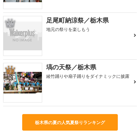
足尾町納涼祭／栃木県
2
地元の祭りを楽しもう
塙の天祭／栃木県
3
綾竹踊りや扇子踊りをダイナミックに披露
栃木県の夏の人気夏祭りランキング