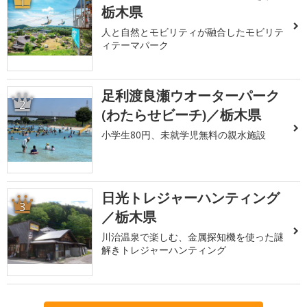
1
栃木県
人と自然とモビリティが融合したモビリテ
ィテーマパーク
足利渡良瀬ウオーターパーク
2
(わたらせビーチ)／栃木県
小学生80円、未就学児無料の親水施設
日光トレジャーハンティング
3
／栃木県
川治温泉で楽しむ、金属探知機を使った謎
解きトレジャーハンティング