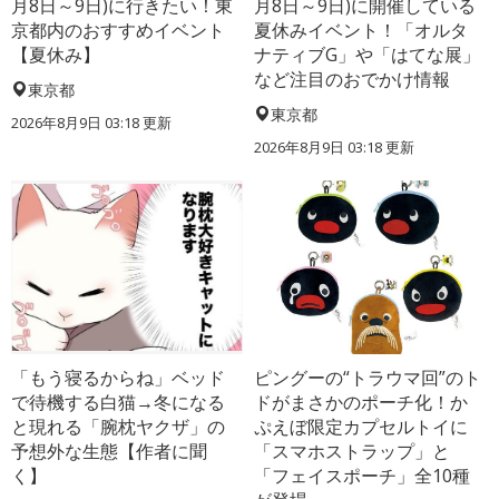
月8日～9日)に行きたい！東
月8日～9日)に開催している
京都内のおすすめイベント
夏休みイベント！「オルタ
【夏休み】
ナティブG」や「はてな展」
など注目のおでかけ情報
東京都
東京都
2026年8月9日 03:18
更新
2026年8月9日 03:18
更新
「もう寝るからね」ベッド
ピングーの“トラウマ回”のト
で待機する白猫→冬になる
ドがまさかのポーチ化！か
と現れる「腕枕ヤクザ」の
ぷえぼ限定カプセルトイに
予想外な生態【作者に聞
「スマホストラップ」と
く】
「フェイスポーチ」全10種