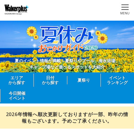
MENU
夏のイベント情報が満載！夏祭りやプール、海水浴場、
キャンプ場など遊べるスポットを大紹介
エリア
日付
イベント
夏祭り
から探す
から探す
ランキング
今日開催
イベント
2026年情報へ順次更新しておりますが一部、昨年の情
報もございます。予めご了承ください。