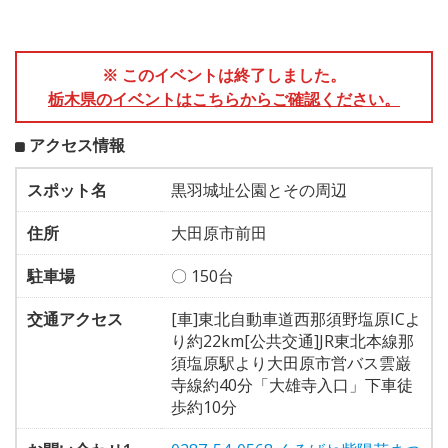
※ このイベントは終了しました。
栃木県のイベントはこちらからご確認ください。
アクセス情報
スポット名
黒羽城址公園とその周辺
住所
大田原市前田
駐車場
〇 150台
交通アクセス
[車]東北自動車道西那須野塩原ICよ
り約22km[公共交通]JR東北本線那
須塩原駅より大田原市営バス雲巌
寺線約40分「大雄寺入口」下車徒
歩約10分