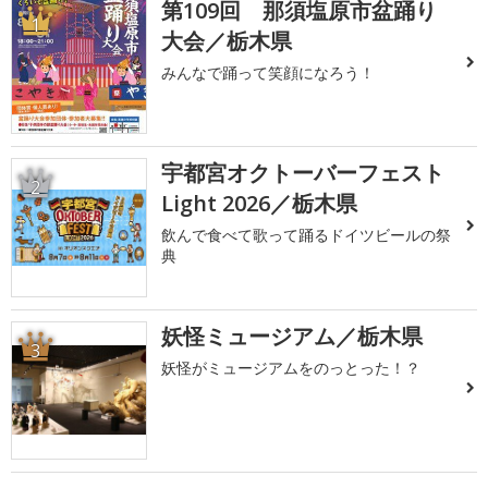
第109回 那須塩原市盆踊り
1
大会／栃木県
みんなで踊って笑顔になろう！
宇都宮オクトーバーフェスト
2
Light 2026／栃木県
飲んで食べて歌って踊るドイツビールの祭
典
妖怪ミュージアム／栃木県
3
妖怪がミュージアムをのっとった！？