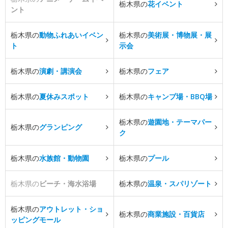
栃木県の
花イベント
ント
栃木県の
動物ふれあいイベン
栃木県の
美術展・博物展・展
ト
示会
栃木県の
演劇・講演会
栃木県の
フェア
栃木県の
夏休みスポット
栃木県の
キャンプ場・BBQ場
栃木県の
遊園地・テーマパー
栃木県の
グランピング
ク
栃木県の
水族館・動物園
栃木県の
プール
栃木県の
ビーチ・海水浴場
栃木県の
温泉・スパリゾート
栃木県の
アウトレット・ショ
栃木県の
商業施設・百貨店
ッピングモール