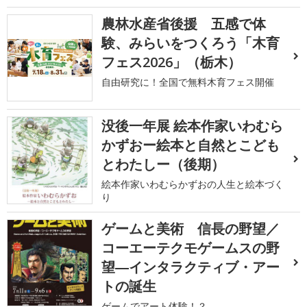
農林水産省後援 五感で体
験、みらいをつくろう「木育
フェス2026」（栃木）
自由研究に！全国で無料木育フェス開催
没後一年展 絵本作家いわむら
かずおー絵本と自然とこども
とわたしー（後期）
絵本作家いわむらかずおの人生と絵本づく
り
ゲームと美術 信長の野望／
コーエーテクモゲームスの野
望―インタラクティブ・アー
トの誕生
ゲームでアート体験！？