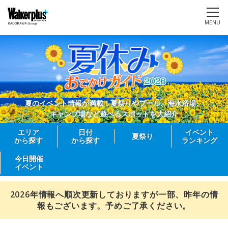
MENU
夏のイベント情報が満載！夏祭りやプール、海水浴場、
キャンプ場など遊べるスポットを大紹介
エリア
日付
イベント
夏祭り
から探す
から探す
ランキング
今日開催
イベント
2026年情報へ順次更新しておりますが一部、昨年の情
報もございます。予めご了承ください。