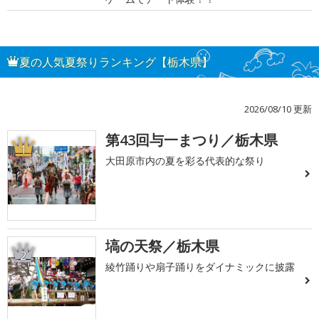
夏の人気夏祭りランキング【栃木県】
2026/08/10 更新
第43回与一まつり／栃木県
1
大田原市内の夏を彩る代表的な祭り
塙の天祭／栃木県
2
綾竹踊りや扇子踊りをダイナミックに披露