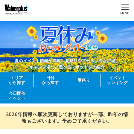
MENU
夏のイベント情報が満載！夏祭りやプール、海水浴場、
キャンプ場など遊べるスポットを大紹介
エリア
日付
イベント
夏祭り
から探す
から探す
ランキング
今日開催
イベント
2026年情報へ順次更新しておりますが一部、昨年の情
報もございます。予めご了承ください。