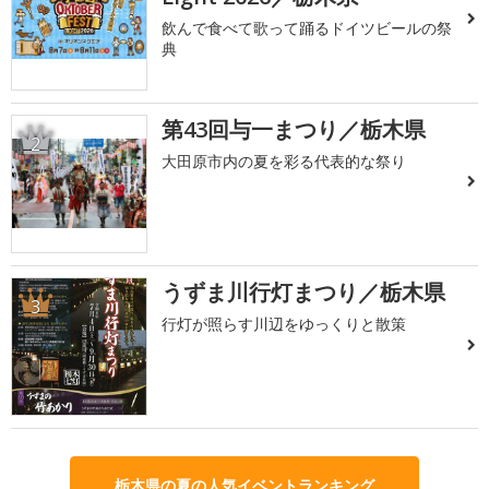
飲んで食べて歌って踊るドイツビールの祭
典
第43回与一まつり／栃木県
2
大田原市内の夏を彩る代表的な祭り
うずま川行灯まつり／栃木県
3
行灯が照らす川辺をゆっくりと散策
栃木県の夏の人気イベントランキング