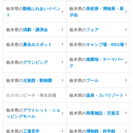
栃木県の
動物ふれあいイベン
栃木県の
美術展・博物展・展
ト
示会
栃木県の
演劇・講演会
栃木県の
フェア
栃木県の
夏休みスポット
栃木県の
キャンプ場・BBQ場
栃木県の
遊園地・テーマパー
栃木県の
グランピング
ク
栃木県の
水族館・動物園
栃木県の
プール
栃木県の
ビーチ・海水浴場
栃木県の
温泉・スパリゾート
栃木県の
アウトレット・ショ
栃木県の
商業施設・百貨店
ッピングモール
栃木県の
工場見学
栃木県の
博物館・科学館