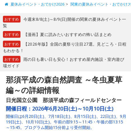
夏休みイベント・おでかけ2026
関東の夏休みイベント・おでかけ
今週末8/8(土)～8/9(日)開催の関東の夏休みイベント一
おすすめ
覧
【漫画】夏に読みたいおすすめの怖い話まとめ
おすすめ
【2026年版】全国の夏祭り注目27選。見どころ・日程
おすすめ
もわかる！
雨の日も暑い日も安心！おすすめ屋内施設・室内遊び
おすすめ
場ガイド
那須平成の森自然調査 ～冬虫夏草
編～の詳細情報
日光国立公園 那須平成の森フィールドセンター
開催日程：
2026年6月20日(土)～10月10日(土)
開催日は6月20日(土)、7月18日(土)、8月15日(土)、22日(土)、9月
19日(土)、10月10日(土)。午前の部9:15～11:45・午後の部13:15
～15:45。プログラム開始15分前より受付開始。