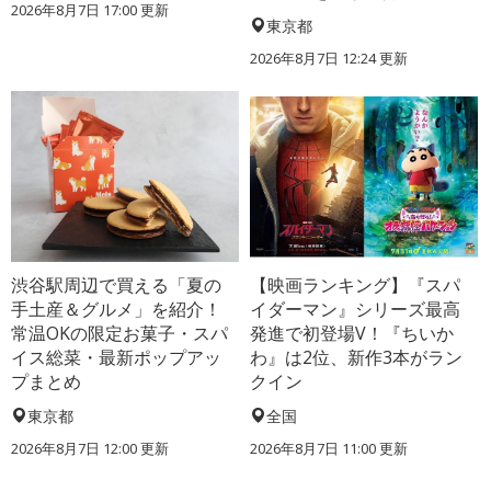
2026年8月7日 17:00
更新
東京都
2026年8月7日 12:24
更新
渋谷駅周辺で買える「夏の
【映画ランキング】『スパ
手土産＆グルメ」を紹介！
イダーマン』シリーズ最高
常温OKの限定お菓子・スパ
発進で初登場V！『ちいか
イス総菜・最新ポップアッ
わ』は2位、新作3本がラン
プまとめ
クイン
東京都
全国
2026年8月7日 12:00
更新
2026年8月7日 11:00
更新