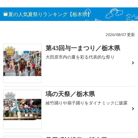
夏の人気夏祭りランキング【栃木県】
2026/08/07 更新
第43回与一まつり／栃木県
1
大田原市内の夏を彩る代表的な祭り
塙の天祭／栃木県
2
綾竹踊りや扇子踊りをダイナミックに披露