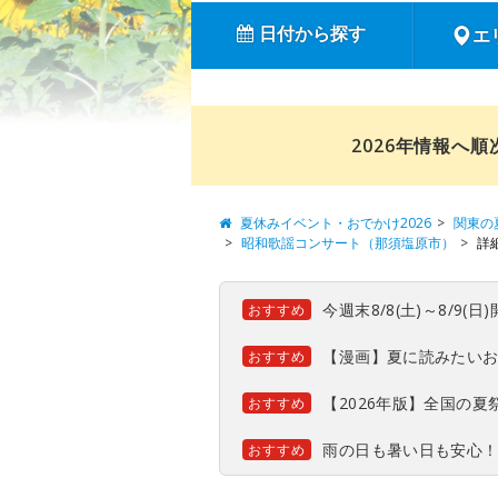
日付から探す
エ
2026年情報へ
夏休みイベント・おでかけ2026
関東の
昭和歌謡コンサート（那須塩原市）
詳
今週末8/8(土)～8/9
おすすめ
【漫画】夏に読みたい
おすすめ
【2026年版】全国の
おすすめ
雨の日も暑い日も安心
おすすめ