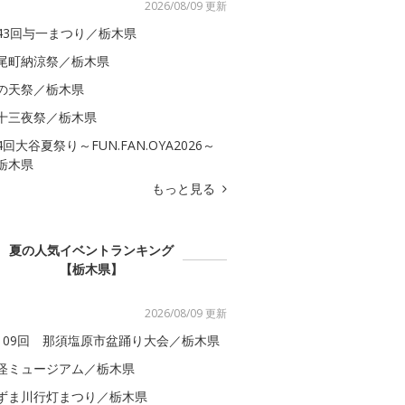
2026/08/09 更新
43回与一まつり／栃木県
尾町納涼祭／栃木県
の天祭／栃木県
十三夜祭／栃木県
4回大谷夏祭り～FUN.FAN.OYA2026～
栃木県
もっと見る
夏の人気イベントランキング
【栃木県】
2026/08/09 更新
109回 那須塩原市盆踊り大会／栃木県
怪ミュージアム／栃木県
ずま川行灯まつり／栃木県