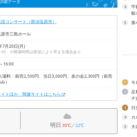
詳細データ
宇
4
栃
歌謡コンサート（那須塩原市）
第
5
塩原市三島ホール
年7月20日(月)
3:30 ※開場時間は状況により早まる場合あり
～16:00
入場料：前売2,500円、当日3,000円、友の会2,300円（前売
のみ）
モ
1
足
2
サイトほか、関連サイトはこちら
チ
日
3
カ
4
明日
30℃
／
22℃
大
5