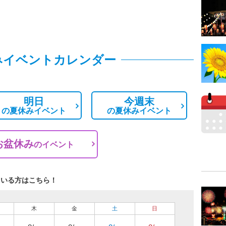
みイベントカレンダー
明日
今週末
の
夏休みイベント
の
夏休みイベント
お盆休み
の
イベント
ている方はこちら！
木
金
土
日