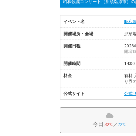
昭和歌謡コンサート（那須塩原市）の
イベント名
昭和
開催場所・会場
那須
開催日程
2026
開場1
開催時間
14:00
料金
有料 
り券
公式サイト
公式
今日
32℃
／
22℃