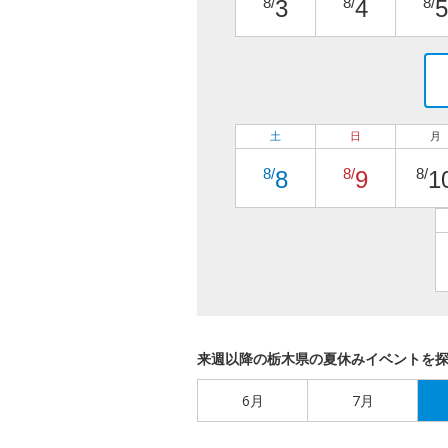
8/
8/
8/
3
4
5
土
日
月
8/
8/
8/
8
9
1
来週以降の栃木県の夏休みイベントを
6月
7月