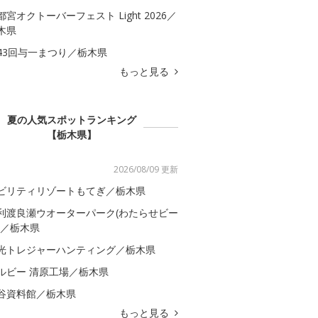
都宮オクトーバーフェスト Light 2026／
木県
43回与一まつり／栃木県
もっと見る
夏の人気スポットランキング
【栃木県】
2026/08/09 更新
ビリティリゾートもてぎ／栃木県
利渡良瀬ウオーターパーク(わたらせビー
)／栃木県
光トレジャーハンティング／栃木県
ルビー 清原工場／栃木県
谷資料館／栃木県
もっと見る