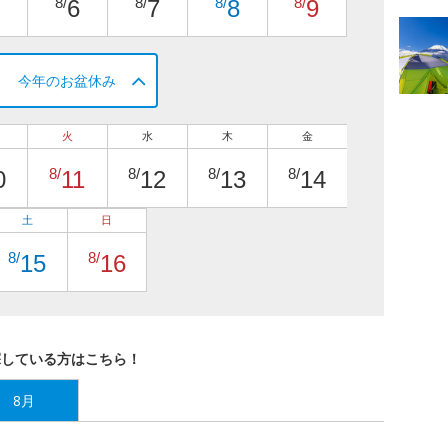
8/
8/
8/
8/
6
7
8
9
今年のお盆休み
火
水
木
金
8/
8/
8/
8/
0
11
12
13
14
土
日
8/
8/
15
16
探している方はこちら！
8月