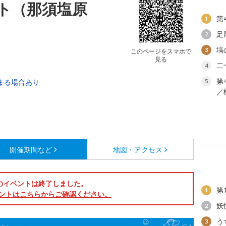
ト（那須塩原
第
1
足
2
塙
3
このページをスマホで
見る
二
4
第
早まる場合あり
5
／
開催期間など
地図・アクセス
のイベントは終了しました。
第
1
ントはこちらからご確認ください。
妖
2
う
3