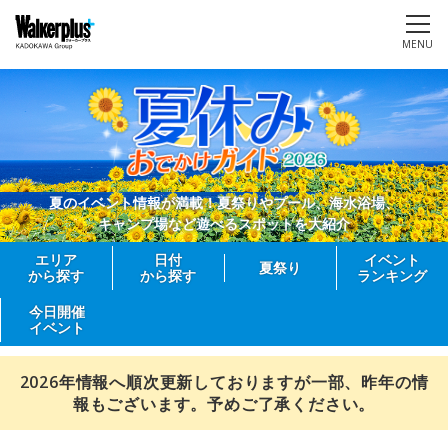
MENU
夏のイベント情報が満載！夏祭りやプール、海水浴場、
キャンプ場など遊べるスポットを大紹介
エリア
日付
イベント
夏祭り
から探す
から探す
ランキング
今日開催
イベント
2026年情報へ順次更新しておりますが一部、昨年の情
報もございます。予めご了承ください。