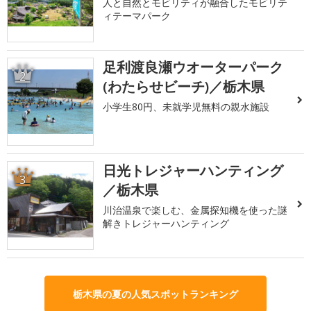
人と自然とモビリティが融合したモビリテ
ィテーマパーク
足利渡良瀬ウオーターパーク
2
(わたらせビーチ)／栃木県
小学生80円、未就学児無料の親水施設
日光トレジャーハンティング
3
／栃木県
川治温泉で楽しむ、金属探知機を使った謎
解きトレジャーハンティング
栃木県の夏の人気スポットランキング