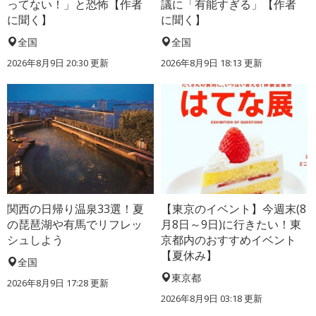
ってない！」と恐怖【作者
議に「有能すぎる」【作者
に聞く】
に聞く】
全国
全国
2026年8月9日 20:30
更新
2026年8月9日 18:13
更新
関西の日帰り温泉33選！夏
【東京のイベント】今週末(8
の琵琶湖や有馬でリフレッ
月8日～9日)に行きたい！東
シュしよう
京都内のおすすめイベント
【夏休み】
全国
東京都
2026年8月9日 17:28
更新
2026年8月9日 03:18
更新