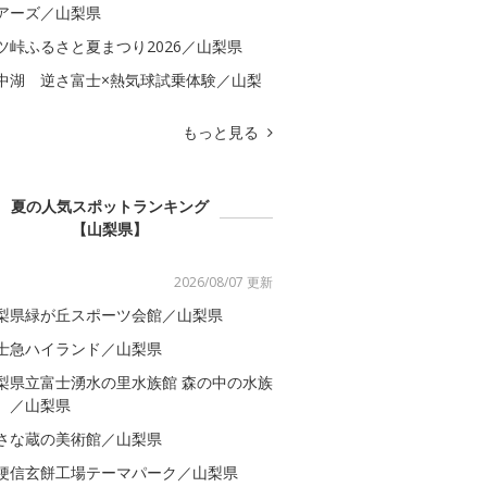
アーズ／山梨県
ツ峠ふるさと夏まつり2026／山梨県
中湖 逆さ富士×熱気球試乗体験／山梨
もっと見る
夏の人気スポットランキング
【山梨県】
2026/08/07 更新
梨県緑が丘スポーツ会館／山梨県
士急ハイランド／山梨県
梨県立富士湧水の里水族館 森の中の水族
。／山梨県
さな蔵の美術館／山梨県
梗信玄餅工場テーマパーク／山梨県