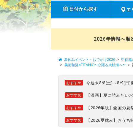
日付から探す
エ
2026年情報へ
夏休みイベント・おでかけ2026
甲信越
美術館浴×TITANIC〜心躍る大航海へ〜
今週末8/8(土)～8/9
おすすめ
【漫画】夏に読みたい
おすすめ
【2026年版】全国の
おすすめ
【2026夏休み】おう
おすすめ