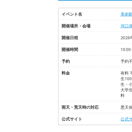
イベント名
美術館
開催場所・会場
河口
開催日程
2026
開催時間
10:0
予約
予約不
料金
有料 
生10
生・小
大学生
料
雨天・荒天時の対応
悪天
公式サイト
公式