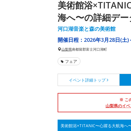
美術館浴×TITAN
海へ〜の詳細デー
河口湖音楽と森の美術館
開催日程：
2026年3月28日(土)
山梨県
南都留郡富士河口湖町
フェア
イベント詳細
トップ
※ こ
山梨県のイベ
美術館浴×TITANIC〜心躍る大航海