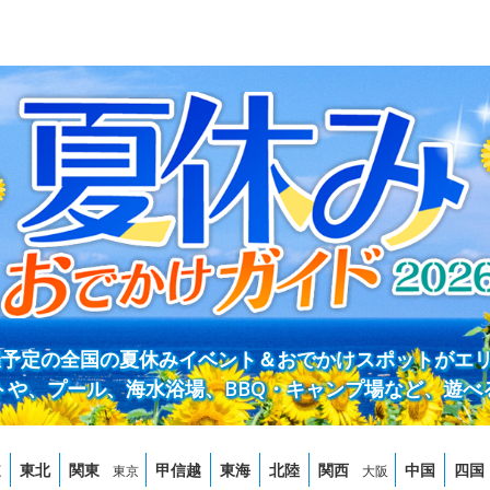
開催予定の全国の夏休みイベント＆おでかけスポットがエ
トや、プール、海水浴場、BBQ・キャンプ場など、遊べ
道
東北
関東
甲信越
東海
北陸
関西
中国
四国
東京
大阪