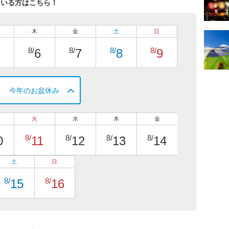
ている方はこちら！
木
金
土
日
8/
8/
8/
8/
6
7
8
9
今年のお盆休み
火
水
木
金
8/
8/
8/
8/
0
11
12
13
14
土
日
8/
8/
15
16