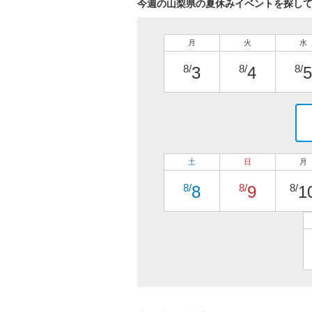
今週の山梨県の夏休みイベントを探し
月
火
水
8/
8/
8/
3
4
5
土
日
月
8/
8/
8/
8
9
1