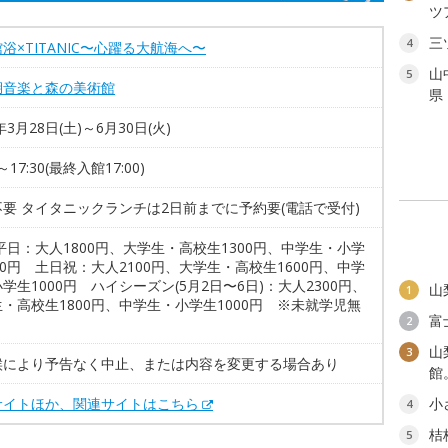
ツ
三
4
浴×TITANIC〜心躍る大航海へ〜
山
5
湖音楽と森の美術館
県
年3月28日(土)～6月30日(火)
0～17:30(最終入館17:00)
要 タイタニックランチは2日前までに予約要(電話で受付)
平日：大人1800円、大学生・高校生1300円、中学生・小学
00円 土日祝：大人2100円、大学生・高校生1600円、中学
学生1000円 ハイシーズン(5月2日〜6日)：大人2300円、
山
1
・高校生1800円、中学生・小学生1000円 ※未就学児無
富
2
山
3
候により予告なく中止、または内容を変更する場合あり
館
サイトほか、関連サイトはこちら
小
4
桔
5