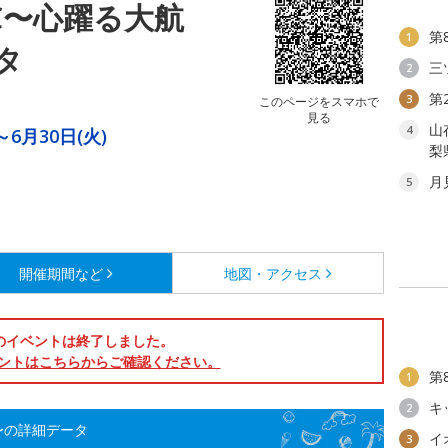
IC〜心躍る大航
第
1
タ
三
2
第
3
このページをスマホで
見る
山
4
～6月30日(火)
梨
月
5
開催期間など
地図・アクセス
のイベントは終了しました。
ントはこちらからご確認ください。
第
1
キ
2
へ〜の詳細データ
イ
3