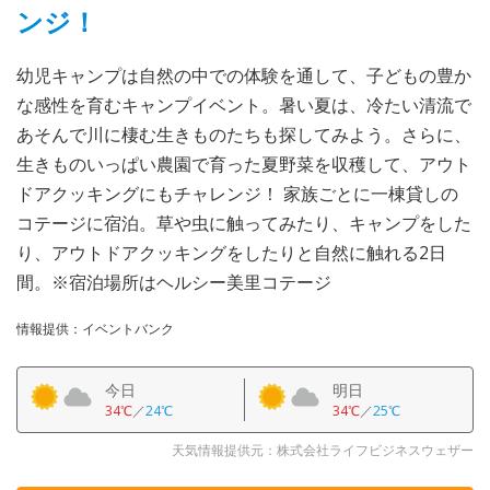
ンジ！
幼児キャンプは自然の中での体験を通して、子どもの豊か
な感性を育むキャンプイベント。暑い夏は、冷たい清流で
あそんで川に棲む生きものたちも探してみよう。さらに、
生きものいっぱい農園で育った夏野菜を収穫して、アウト
ドアクッキングにもチャレンジ！ 家族ごとに一棟貸しの
コテージに宿泊。草や虫に触ってみたり、キャンプをした
り、アウトドアクッキングをしたりと自然に触れる2日
間。※宿泊場所はヘルシー美里コテージ
情報提供：イベントバンク
今日
明日
34℃
／
24℃
34℃
／
25℃
天気情報提供元：株式会社ライフビジネスウェザー