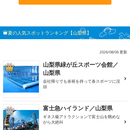
夏の人気スポットランキング【山梨県】
2026/08/06 更新
山梨県緑が丘スポーツ会館／
1
山梨県
会社帰りでも余裕を持って各スポーツに没
頭
富士急ハイランド／山梨県
2
ギネス級アトラクションで富士山を眺めな
がら大絶叫