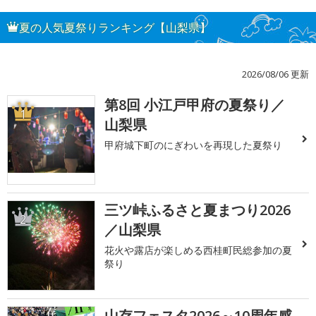
夏の人気夏祭りランキング【山梨県】
2026/08/06 更新
第8回 小江戸甲府の夏祭り／
1
山梨県
甲府城下町のにぎわいを再現した夏祭り
三ツ峠ふるさと夏まつり2026
2
／山梨県
花火や露店が楽しめる西桂町民総参加の夏
祭り
山存フェスタ2026～10周年感