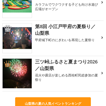
カラフルでワクワクする子ども向け水遊び
広場がオープン
第8回 小江戸甲府の夏祭り／
2
山梨県
甲府城下町のにぎわいを再現した夏祭り
三ツ峠ふるさと夏まつり2026
3
／山梨県
花火や露店が楽しめる西桂町民総参加の夏
祭り
山梨県の夏の人気イベントランキング