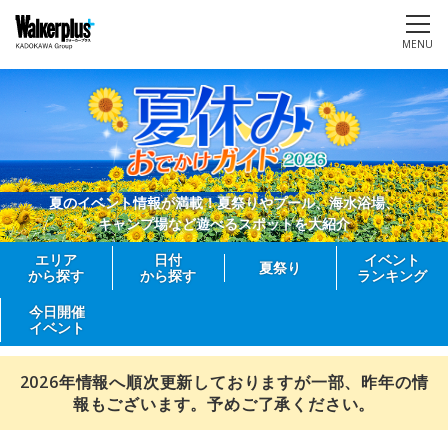
MENU
夏のイベント情報が満載！夏祭りやプール、海水浴場、
キャンプ場など遊べるスポットを大紹介
エリア
日付
イベント
夏祭り
から探す
から探す
ランキング
今日開催
イベント
2026年情報へ順次更新しておりますが一部、昨年の情
報もございます。予めご了承ください。