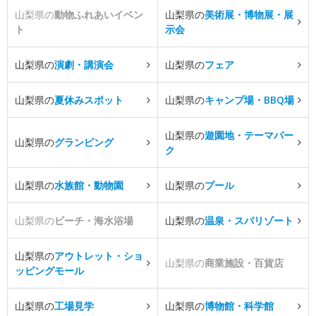
山梨県の
動物ふれあいイベン
山梨県の
美術展・博物展・展
ト
示会
山梨県の
演劇・講演会
山梨県の
フェア
山梨県の
夏休みスポット
山梨県の
キャンプ場・BBQ場
山梨県の
遊園地・テーマパー
山梨県の
グランピング
ク
山梨県の
水族館・動物園
山梨県の
プール
山梨県の
ビーチ・海水浴場
山梨県の
温泉・スパリゾート
山梨県の
アウトレット・ショ
山梨県の
商業施設・百貨店
ッピングモール
山梨県の
工場見学
山梨県の
博物館・科学館