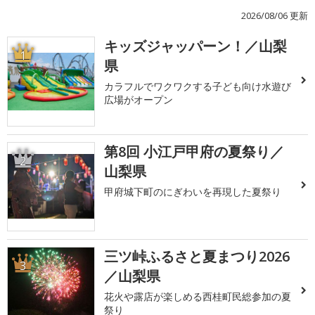
2026/08/06 更新
キッズジャッパーン！／山梨
1
県
カラフルでワクワクする子ども向け水遊び
広場がオープン
第8回 小江戸甲府の夏祭り／
2
山梨県
甲府城下町のにぎわいを再現した夏祭り
三ツ峠ふるさと夏まつり2026
3
／山梨県
花火や露店が楽しめる西桂町民総参加の夏
祭り