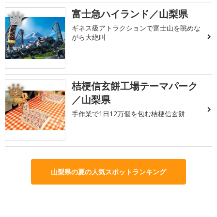
富士急ハイランド／山梨県
2
ギネス級アトラクションで富士山を眺めな
がら大絶叫
桔梗信玄餅工場テーマパーク
3
／山梨県
手作業で1日12万個を包む桔梗信玄餅
山梨県の夏の人気スポットランキング