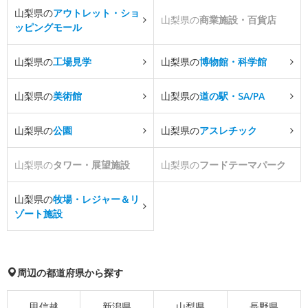
山梨県の
アウトレット・ショ
山梨県の
商業施設・百貨店
ッピングモール
山梨県の
工場見学
山梨県の
博物館・科学館
山梨県の
美術館
山梨県の
道の駅・SA/PA
山梨県の
公園
山梨県の
アスレチック
山梨県の
タワー・展望施設
山梨県の
フードテーマパーク
山梨県の
牧場・レジャー＆リ
ゾート施設
周辺の都道府県から探す
甲信越
新潟県
山梨県
長野県