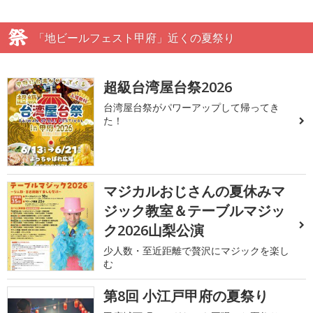
「地ビールフェスト甲府」近くの夏祭り
超級台湾屋台祭2026
台湾屋台祭がパワーアップして帰ってき
た！
マジカルおじさんの夏休みマ
ジック教室＆テーブルマジッ
ク2026山梨公演
少人数・至近距離で贅沢にマジックを楽し
む
第8回 小江戸甲府の夏祭り