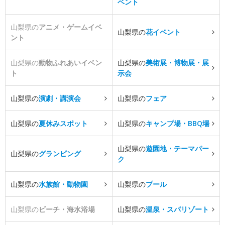
ベント
山梨県の
アニメ・ゲームイベ
山梨県の
花イベント
ント
山梨県の
動物ふれあいイベン
山梨県の
美術展・博物展・展
ト
示会
山梨県の
演劇・講演会
山梨県の
フェア
山梨県の
夏休みスポット
山梨県の
キャンプ場・BBQ場
山梨県の
遊園地・テーマパー
山梨県の
グランピング
ク
山梨県の
水族館・動物園
山梨県の
プール
山梨県の
ビーチ・海水浴場
山梨県の
温泉・スパリゾート