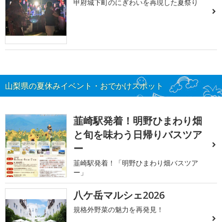
甲府城下町のにぎわいを再現した夏祭り
山梨県の夏休みイベント・おでかけスポット
韮崎駅発着！明野ひまわり畑
と旬を味わう日帰りバスツア
ー
韮崎駅発着！「明野ひまわり畑バスツア
ー」
八ケ岳マルシェ2026
規格外野菜の魅力を再発見！