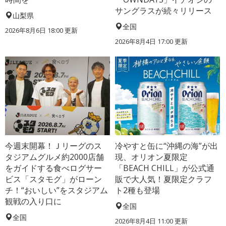
サングラスが続々リリース
山梨県
全国
2026年8月6日 18:00
更新
2026年8月4日 17:00
更新
今週末開幕！Ｊリーグのス
冷やすと缶に“沖縄の海”が出
タジアムグルメ約2000店舗
現、オリオン夏限定
をガイドする食べログサー
「BEACH CHILL」が公式通
ビス「スタモグ」がローン
販で大人気！夏限定クラフ
チ！“おいしい”をスタジアム
ト2種も登場
観戦の入り口に
全国
全国
2026年8月4日 11:00
更新