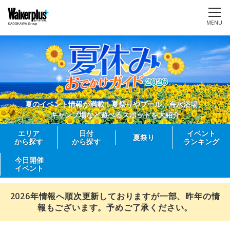
MENU
夏のイベント情報が満載！夏祭りやプール、海水浴場、
キャンプ場など遊べるスポットを大紹介
エリア
日付
イベント
夏祭り
から探す
から探す
ランキング
今日開催
イベント
2026年情報へ順次更新しておりますが一部、昨年の情
報もございます。予めご了承ください。