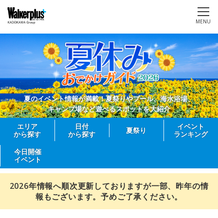
MENU
夏のイベント情報が満載！夏祭りやプール、海水浴場、
キャンプ場など遊べるスポットを大紹介
エリア
日付
イベント
夏祭り
から探す
から探す
ランキング
今日開催
イベント
2026年情報へ順次更新しておりますが一部、昨年の情
報もございます。予めご了承ください。