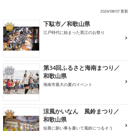
2026/08/07 更新
下駄市／和歌山県
1
江戸時代に始まった黒江のお祭り
第34回ふるさと海南まつり／
2
和歌山県
海南市最大の夏のイベント
涼風かいなん 風鈴まつり／
3
和歌山県
短冊に願い事を書いて風鈴につるそう