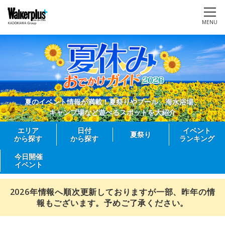
MENU
夏のイベント情報が満載！夏祭りやプール、海水浴場、
キャンプ場など遊べるスポットを大紹介
エリア
日付
イベント
夏祭り
から探す
から探す
ランキング
今日開催
イベント
2026年情報へ順次更新しておりますが一部、昨年の情
報もございます。予めご了承ください。