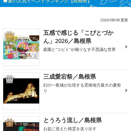
夏の人気イベントランキング【島根県】
2026/08/08 更新
五感で感じる「こびとづか
1
ん」2026／島根県
庭園と“コビト”が織りなす不思議な世界
三成愛宕祭／島根県
2
幻の一夜城が出現する雲南地方最大の夏祭
り
とうろう流し／島根県
3
お盆に迎えた精霊を送り出す