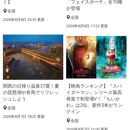
く】
「フェイスポーチ」全10種
が登場
全国
全国
2026年8月8日 20:35
更新
2026年8月8日 17:22
更新
関西の日帰り温泉37選！夏
【映画ランキング】『スパ
の琵琶湖や有馬でリフレッ
イダーマン』シリーズ最高
シュしよう
発進で初登場V！『ちいか
わ』は2位、新作3本がラン
全国
クイン
2026年8月7日 18:25
更新
全国
2026年8月7日 11:00
更新