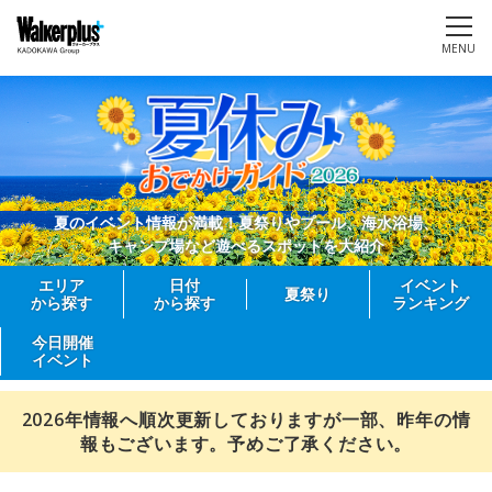
MENU
夏のイベント情報が満載！夏祭りやプール、海水浴場、
キャンプ場など遊べるスポットを大紹介
エリア
日付
イベント
夏祭り
から探す
から探す
ランキング
今日開催
イベント
2026年情報へ順次更新しておりますが一部、昨年の情
報もございます。予めご了承ください。