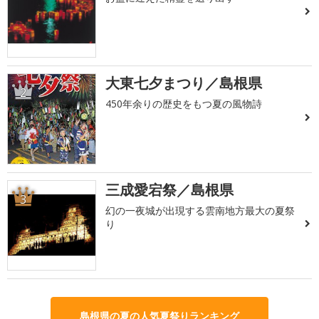
大東七夕まつり／島根県
2
450年余りの歴史をもつ夏の風物詩
三成愛宕祭／島根県
3
幻の一夜城が出現する雲南地方最大の夏祭
り
島根県の夏の人気夏祭りランキング