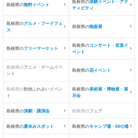
島根県の
体験イベント・アク
島根県の
無料イベント
ティビティ
島根県の
グルメ・フードフェ
島根県の
物産展
ス
島根県の
コンサート・音楽イ
島根県の
フリーマーケット
ベント
島根県の
アニメ・ゲームイベ
島根県の
花イベント
ント
島根県の
動物ふれあいイベン
島根県の
美術展・博物展・展
ト
示会
島根県の
演劇・講演会
島根県の
フェア
島根県の
夏休みスポット
島根県の
キャンプ場・BBQ場