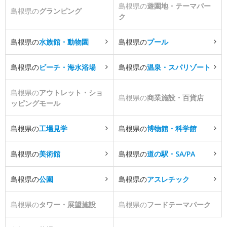
島根県の
遊園地・テーマパー
島根県の
グランピング
ク
島根県の
水族館・動物園
島根県の
プール
島根県の
ビーチ・海水浴場
島根県の
温泉・スパリゾート
島根県の
アウトレット・ショ
島根県の
商業施設・百貨店
ッピングモール
島根県の
工場見学
島根県の
博物館・科学館
島根県の
美術館
島根県の
道の駅・SA/PA
島根県の
公園
島根県の
アスレチック
島根県の
タワー・展望施設
島根県の
フードテーマパーク