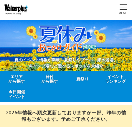
MENU
夏のイベント情報が満載！夏祭りやプール、海水浴場、
キャンプ場など遊べるスポットを大紹介
エリア
日付
イベント
夏祭り
から探す
から探す
ランキング
今日開催
イベント
2026年情報へ順次更新しておりますが一部、昨年の情
報もございます。予めご了承ください。