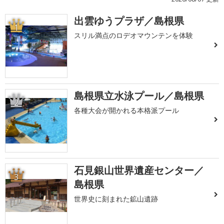
出雲ゆうプラザ／島根県
1
スリル満点のロデオマウンテンを体験
島根県立水泳プール／島根県
2
各種大会が開かれる本格派プール
石見銀山世界遺産センター／
3
島根県
世界史に刻まれた鉱山遺跡