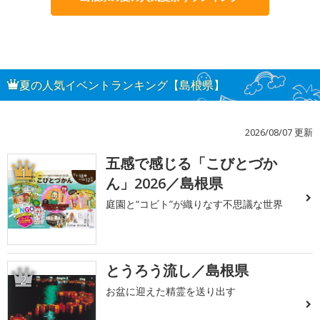
夏の人気イベントランキング【島根県】
2026/08/07 更新
五感で感じる「こびとづか
1
ん」2026／島根県
庭園と“コビト”が織りなす不思議な世界
とうろう流し／島根県
2
お盆に迎えた精霊を送り出す