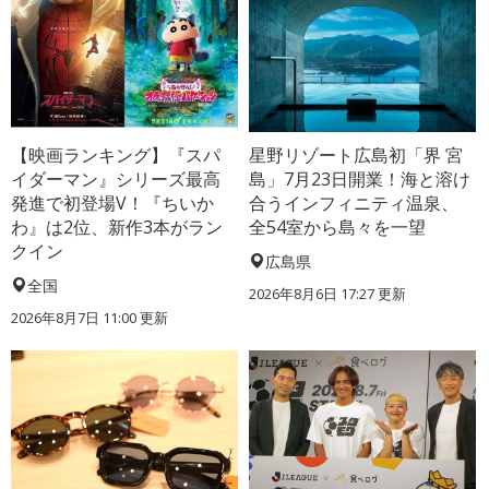
【映画ランキング】『スパ
星野リゾート広島初「界 宮
イダーマン』シリーズ最高
島」7月23日開業！海と溶け
発進で初登場V！『ちいか
合うインフィニティ温泉、
わ』は2位、新作3本がラン
全54室から島々を一望
クイン
広島県
全国
2026年8月6日 17:27
更新
2026年8月7日 11:00
更新