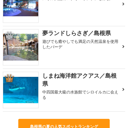
夢ランドしらさぎ／島根県
2
遊びでも癒やしでも満足の天然温泉を使用
したバーデ
しまね海洋館アクアス／島根
3
県
中四国最大級の水族館でシロイルカに会え
る
島根県の夏の人気スポットランキング