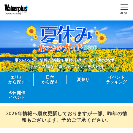
MENU
夏のイベント情報が満載！夏祭りやプール、海水浴場、
キャンプ場など遊べるスポットを大紹介
エリア
日付
イベント
夏祭り
から探す
から探す
ランキング
今日開催
イベント
2026年情報へ順次更新しておりますが一部、昨年の情
報もございます。予めご了承ください。