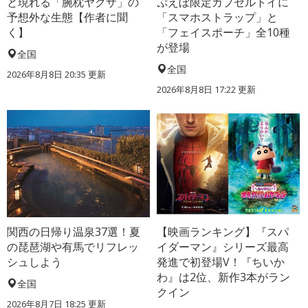
と現れる「腕枕ヤクザ」の
ぷえぼ限定カプセルトイに
予想外な生態【作者に聞
「スマホストラップ」と
く】
「フェイスポーチ」全10種
が登場
全国
全国
2026年8月8日 20:35
更新
2026年8月8日 17:22
更新
関西の日帰り温泉37選！夏
【映画ランキング】『スパ
の琵琶湖や有馬でリフレッ
イダーマン』シリーズ最高
シュしよう
発進で初登場V！『ちいか
わ』は2位、新作3本がラン
全国
クイン
2026年8月7日 18:25
更新