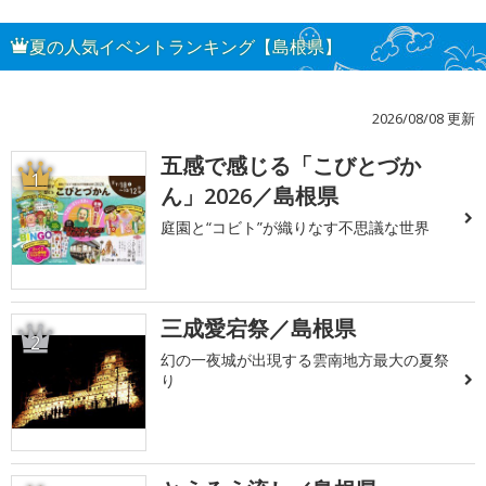
夏の人気イベントランキング【島根県】
2026/08/08 更新
五感で感じる「こびとづか
1
ん」2026／島根県
庭園と“コビト”が織りなす不思議な世界
三成愛宕祭／島根県
2
幻の一夜城が出現する雲南地方最大の夏祭
り