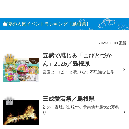
夏の人気イベントランキング【島根県】
2026/08/08 更新
五感で感じる「こびとづか
1
ん」2026／島根県
庭園と“コビト”が織りなす不思議な世界
三成愛宕祭／島根県
2
幻の一夜城が出現する雲南地方最大の夏祭
り