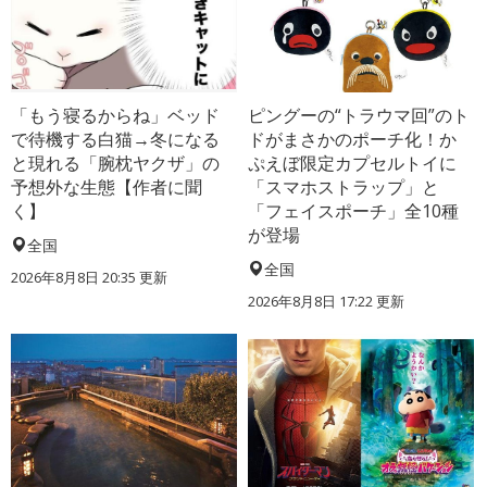
「もう寝るからね」ベッド
ピングーの“トラウマ回”のト
で待機する白猫→冬になる
ドがまさかのポーチ化！か
と現れる「腕枕ヤクザ」の
ぷえぼ限定カプセルトイに
予想外な生態【作者に聞
「スマホストラップ」と
く】
「フェイスポーチ」全10種
が登場
全国
全国
2026年8月8日 20:35
更新
2026年8月8日 17:22
更新