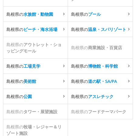
島根県の
水族館・動物園
島根県の
プール
島根県の
ビーチ・海水浴場
島根県の
温泉・スパリゾート
島根県の
アウトレット・ショ
島根県の
商業施設・百貨店
ッピングモール
島根県の
工場見学
島根県の
博物館・科学館
島根県の
美術館
島根県の
道の駅・SA/PA
島根県の
公園
島根県の
アスレチック
島根県の
タワー・展望施設
島根県の
フードテーマパーク
島根県の
牧場・レジャー＆リ
ゾート施設