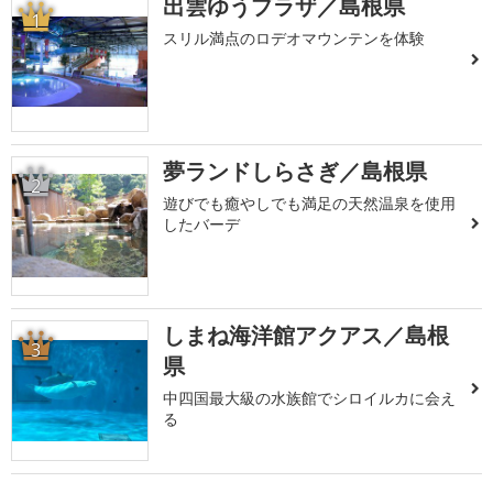
出雲ゆうプラザ／島根県
1
スリル満点のロデオマウンテンを体験
夢ランドしらさぎ／島根県
2
遊びでも癒やしでも満足の天然温泉を使用
したバーデ
しまね海洋館アクアス／島根
3
県
中四国最大級の水族館でシロイルカに会え
る