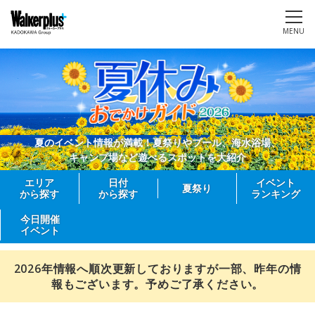
MENU
夏のイベント情報が満載！夏祭りやプール、海水浴場、
キャンプ場など遊べるスポットを大紹介
エリア
日付
イベント
夏祭り
から探す
から探す
ランキング
今日開催
イベント
2026年情報へ順次更新しておりますが一部、昨年の情
報もございます。予めご了承ください。