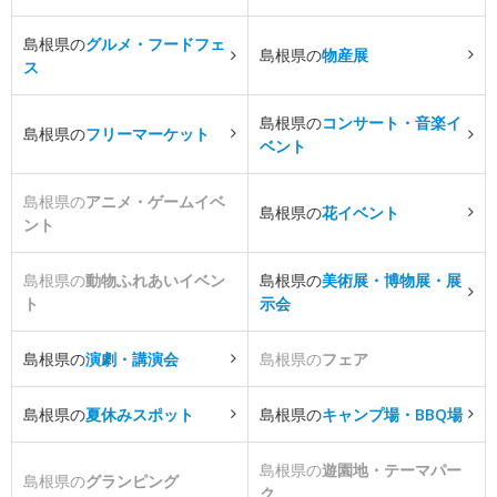
島根県の
グルメ・フードフェ
島根県の
物産展
ス
島根県の
コンサート・音楽イ
島根県の
フリーマーケット
ベント
島根県の
アニメ・ゲームイベ
島根県の
花イベント
ント
島根県の
動物ふれあいイベン
島根県の
美術展・博物展・展
ト
示会
島根県の
演劇・講演会
島根県の
フェア
島根県の
夏休みスポット
島根県の
キャンプ場・BBQ場
島根県の
遊園地・テーマパー
島根県の
グランピング
ク