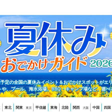
開催予定の全国の夏休みイベント＆おでかけスポットがエ
トや、プール、海水浴場、BBQ・キャンプ場など、遊べ
道
東北
関東
甲信越
東海
北陸
関西
中国
四国
東京
大阪