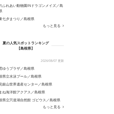
のふれあい動物園INドラゴンメイズ／島
県
東七夕まつり／島根県
もっと見る
夏の人気スポットランキング
【島根県】
2026/08/07 更新
雲ゆうプラザ／島根県
根県立水泳プール／島根県
見銀山世界遺産センター／島根県
まね海洋館アクアス／島根県
根県立宍道湖自然館 ゴビウス／島根県
もっと見る