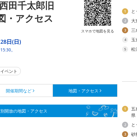
 西田千太郎旧
と
1
図・アクセス
大
2
三
3
スマホで地図を見る
玉
4
28日(日)
松
:30。
5
イベント
開催期間など
地図・アクセス
五
1
特別開放の地図・アクセス
県
と
2
砂
3