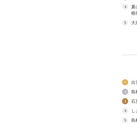
夏
4
根
大
5
出
1
島
2
石
3
し
4
島
5