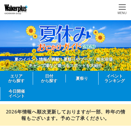
MENU
夏のイベント情報が満載！夏祭りやプール、海水浴場、
キャンプ場など遊べるスポットを大紹介
エリア
日付
イベント
夏祭り
から探す
から探す
ランキング
今日開催
イベント
2026年情報へ順次更新しておりますが一部、昨年の情
報もございます。予めご了承ください。