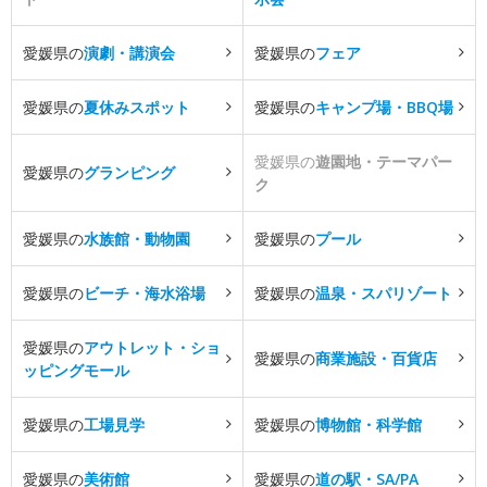
愛媛県の
演劇・講演会
愛媛県の
フェア
愛媛県の
夏休みスポット
愛媛県の
キャンプ場・BBQ場
愛媛県の
遊園地・テーマパー
愛媛県の
グランピング
ク
愛媛県の
水族館・動物園
愛媛県の
プール
愛媛県の
ビーチ・海水浴場
愛媛県の
温泉・スパリゾート
愛媛県の
アウトレット・ショ
愛媛県の
商業施設・百貨店
ッピングモール
愛媛県の
工場見学
愛媛県の
博物館・科学館
愛媛県の
美術館
愛媛県の
道の駅・SA/PA