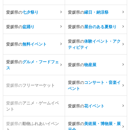
愛媛県の
七夕祭り
愛媛県の
縁日・納涼祭
愛媛県の
盆踊り
愛媛県の
屋台のある夏祭り
愛媛県の
体験イベント・アク
愛媛県の
無料イベント
ティビティ
愛媛県の
グルメ・フードフェ
愛媛県の
物産展
ス
愛媛県の
コンサート・音楽イ
愛媛県の
フリーマーケット
ベント
愛媛県の
アニメ・ゲームイベ
愛媛県の
花イベント
ント
愛媛県の
動物ふれあいイベン
愛媛県の
美術展・博物展・展
ト
示会