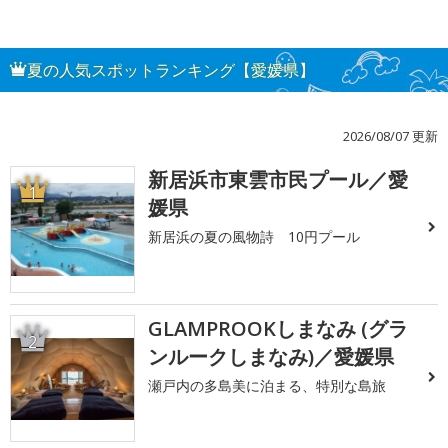
夏の人気スポットランキング【愛媛県】
2026/08/07 更新
新居浜市東雲市民プール／愛
1
媛県
新居浜の夏の風物詩 10円プール
GLAMPROOKしまなみ (グラ
2
ンルークしまなみ)／愛媛県
瀬戸内の多島美に泊まる、特別な島旅