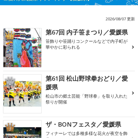
2026/08/07 更新
第67回 内子笹まつり／愛媛県
1
笹飾りや笹踊りコンクールなどで内子町が
華やかに彩られる
第61回 松山野球拳おどり／愛
2
媛県
松山市の郷土芸能「野球拳」を取り入れた
祭りが開催
ザ・BONフェスタ／愛媛県
3
フィナーレでは多種多様な花火が夜空を飾