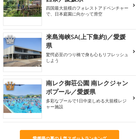
四国最大規模のフォレストアドベンチャー
で、日本庭園に向かって滑空
来島海峡SA(上下集約)／愛媛
2
県
驚愕必至のつり橋で身も心もリフレッシュ
しよう
南レク御荘公園 南レクジャン
3
ボプール／愛媛県
多彩なプールで1日中楽しめる大規模レジ
ャー施設
愛媛県の夏の人気スポットランキング