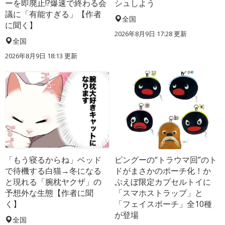
ーを即廃止!?爆速で終わる会
シュしよう
議に「有能すぎる」【作者
全国
に聞く】
2026年8月9日 17:28
更新
全国
2026年8月9日 18:13
更新
「もう寝るからね」ベッド
ピングーの“トラウマ回”のト
で待機する白猫→冬になる
ドがまさかのポーチ化！か
と現れる「腕枕ヤクザ」の
ぷえぼ限定カプセルトイに
予想外な生態【作者に聞
「スマホストラップ」と
く】
「フェイスポーチ」全10種
が登場
全国