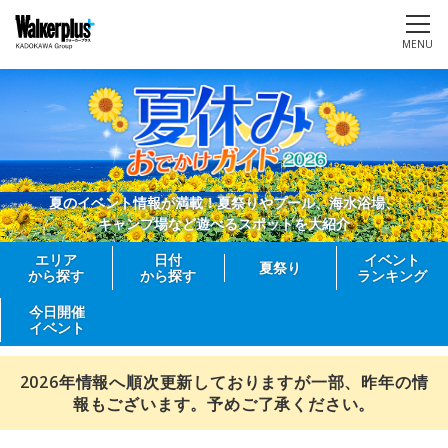
MENU
夏のイベント情報が満載！夏祭りやプール、海水浴場、
キャンプ場など遊べるスポットを大紹介
エリア
日付
イベント
夏祭り
から探す
から探す
ランキング
今日開催
イベント
2026年情報へ順次更新しておりますが一部、昨年の情
報もございます。予めご了承ください。