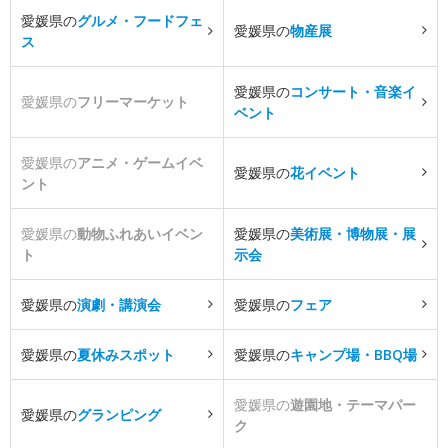
愛媛県の
グルメ・フードフェ
愛媛県の
物産展
ス
愛媛県の
コンサート・音楽イ
愛媛県の
フリーマーケット
ベント
愛媛県の
アニメ・ゲームイベ
愛媛県の
花イベント
ント
愛媛県の
動物ふれあいイベン
愛媛県の
美術展・博物展・展
ト
示会
愛媛県の
演劇・講演会
愛媛県の
フェア
愛媛県の
夏休みスポット
愛媛県の
キャンプ場・BBQ場
愛媛県の
遊園地・テーマパー
愛媛県の
グランピング
ク