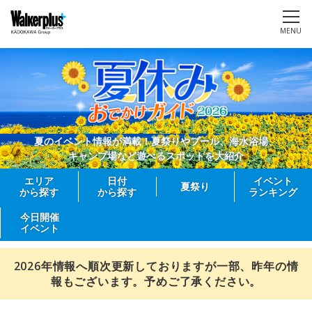
MENU
夏のイベント情報が満載！夏祭りやプール、海水浴場、
キャンプ場など遊べるスポットを大紹介
エリア
日付
イベント
夏祭り
から探す
から探す
ランキング
今日開催
イベント
2026年情報へ順次更新しておりますが一部、昨年の情
報もございます。予めご了承ください。