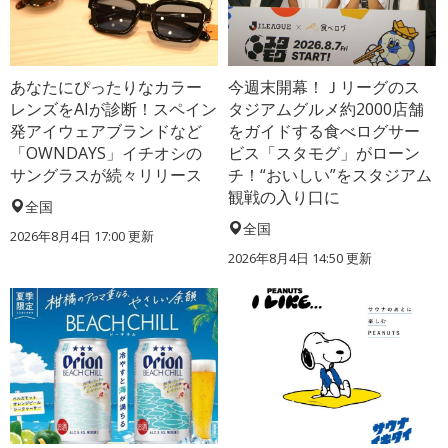
あなたにぴったりなカラー
今週末開幕！Ｊリーグのス
レンズをAIが診断！スペイン
タジアムグルメ約2000店舗
発アイウェアブランドなど
をガイドする食べログサー
「OWNDAYS」イチオシの
ビス「スタモグ」がローン
サングラスが続々リリース
チ！“おいしい”をスタジアム
観戦の入り口に
全国
全国
2026年8月4日 17:00
更新
2026年8月4日 14:50
更新