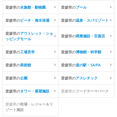
愛媛県の
水族館・動物園
愛媛県の
プール
愛媛県の
ビーチ・海水浴場
愛媛県の
温泉・スパリゾート
愛媛県の
アウトレット・ショ
愛媛県の
商業施設・百貨店
ッピングモール
愛媛県の
工場見学
愛媛県の
博物館・科学館
愛媛県の
美術館
愛媛県の
道の駅・SA/PA
愛媛県の
公園
愛媛県の
アスレチック
愛媛県の
タワー・展望施設
愛媛県の
フードテーマパーク
愛媛県の
牧場・レジャー＆リ
ゾート施設