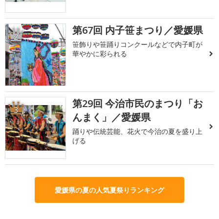
第67回 内子笹まつり／愛媛県
2
笹飾りや笹踊りコンクールなどで内子町が
華やかに彩られる
第29回 今治市民のまつり「お
3
んまく」／愛媛県
踊りや伝統芸能、花火で今治の夏を盛り上
げる
愛媛県の夏の人気夏祭りランキング