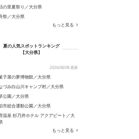
話の里夏祭り／大分県
舟祭／大分県
もっと見る
夏の人気スポットランキング
【大分県】
2026/08/08 更新
菓子屋の夢博物館／大分県
なづみ白山川キャンプ村／大分県
草公園／大分県
伯市総合運動公園／大分県
府温泉 杉乃井ホテル アクアビート／大
県
もっと見る