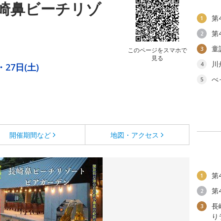
長崎鼻ビーチリゾ
第
1
第
2
童
3
このページをスマホで
見る
川
4
・27日(土)
べ
5
開催期間など
地図・アクセス
第
1
第
2
長
3
り