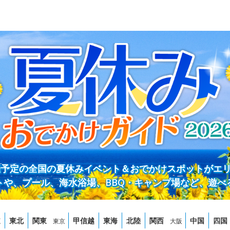
開催予定の全国の夏休みイベント＆おでかけスポットがエ
トや、プール、海水浴場、BBQ・キャンプ場など、遊べ
道
東北
関東
甲信越
東海
北陸
関西
中国
四国
東京
大阪