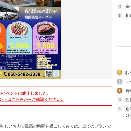
童
4
川
5
駄
1
い
2
若
3
のイベントは終了しました。
ントはこちらからご確認ください。
佐
4
別
5
分
美味しいお肉で最高の時間を過ごしてみては。全てのプランで