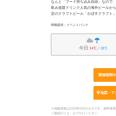
なんと「フード持ち込み自由」なので、
飲み放題ドリンク人気の海外ビールか
定のクラフトビール「かぼすクラフト」
情報提供：イベントバンク
今日
34℃
／
28℃
開催期間
地図・ア
※掲載情報は2026年6月のものです。随時
ご確認のうえ、おでかけください。