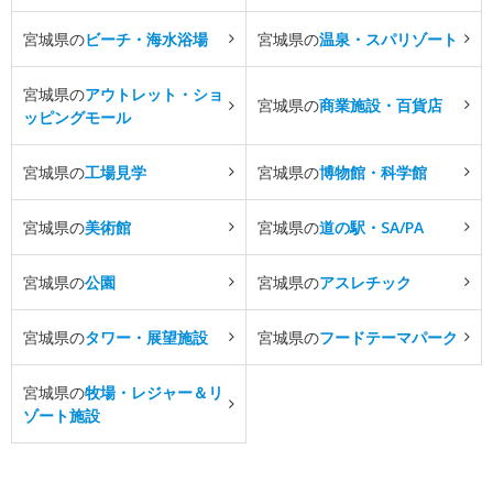
宮城県の
ビーチ・海水浴場
宮城県の
温泉・スパリゾート
宮城県の
アウトレット・ショ
宮城県の
商業施設・百貨店
ッピングモール
宮城県の
工場見学
宮城県の
博物館・科学館
宮城県の
美術館
宮城県の
道の駅・SA/PA
宮城県の
公園
宮城県の
アスレチック
宮城県の
タワー・展望施設
宮城県の
フードテーマパーク
宮城県の
牧場・レジャー＆リ
ゾート施設