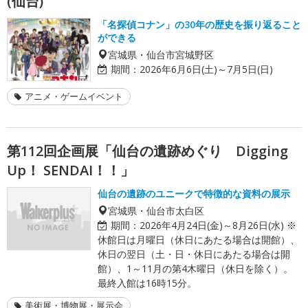
(仙台)
「名探偵コナン」の30年の歴史を振り返ること
ができる
宮城県・仙台市宮城野区
期間：
2026年6月6日(土)～7月5日(日)
アニメ・ゲームイベント
第112回企画展「仙台の遺跡めぐり Digging
Up！ SENDAI！！」
仙台の遺跡のユニークで特徴的な資料の展示
宮城県・仙台市太白区
期間：
2026年4月24日(金)～8月26日(水) ※
休館日は月曜日（休日にあたる場合は開館）、
休日の翌日（土・日・休日にあたる場合は開
館）、1～11月の第4木曜日（休日を除く）。
最終入館は16時15分。
美術展・博物展・展示会