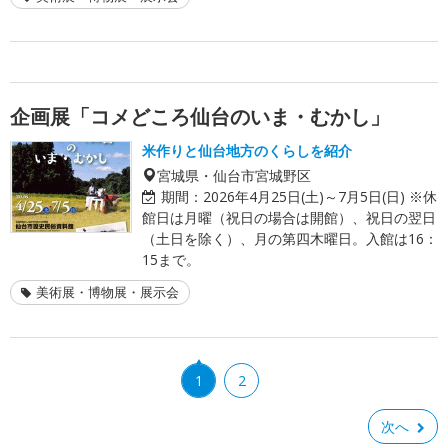
企画展「コメどころ仙台のいま・むかし」
米作りと仙台地方のくらしを紹介
宮城県・仙台市宮城野区
期間：
2026年4月25日(土)～7月5日(日) ※休
館日は月曜（祝日の場合は開館）、祝日の翌日
（土日を除く）、月の第四木曜日。入館は16：
15まで。
美術展・博物展・展示会
1
2
次へ