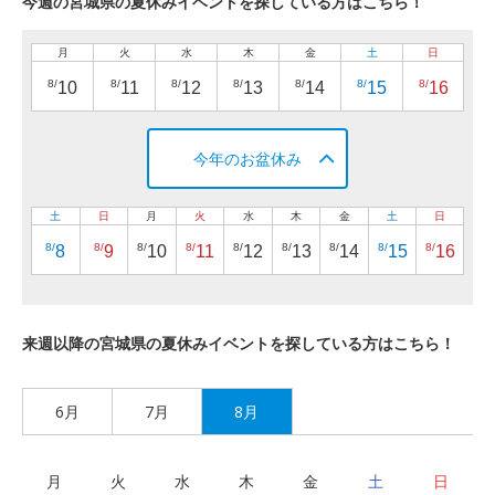
今週の宮城県の夏休みイベントを探している方はこちら！
月
火
水
木
金
土
日
8/
8/
8/
8/
8/
8/
8/
10
11
12
13
14
15
16
今年のお盆休み
土
日
月
火
水
木
金
土
日
8/
8/
8/
8/
8/
8/
8/
8/
8/
8
9
10
11
12
13
14
15
16
来週以降の宮城県の夏休みイベントを探している方はこちら！
6月
7月
8月
月
火
水
木
金
土
日