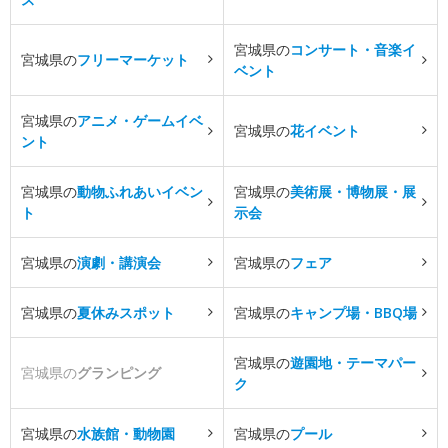
宮城県の
コンサート・音楽イ
宮城県の
フリーマーケット
ベント
宮城県の
アニメ・ゲームイベ
宮城県の
花イベント
ント
宮城県の
動物ふれあいイベン
宮城県の
美術展・博物展・展
ト
示会
宮城県の
演劇・講演会
宮城県の
フェア
宮城県の
夏休みスポット
宮城県の
キャンプ場・BBQ場
宮城県の
遊園地・テーマパー
宮城県の
グランピング
ク
宮城県の
水族館・動物園
宮城県の
プール