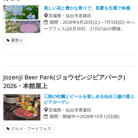
美しい花と豊かな香りで、初夏を五感で体感
宮城県・仙台市若林区
期間：
2026年6月20日(土)～7月5日(日) ※ハ
ーブフェスは6月20日、21日のみの開催。
夏祭り
Jozenji Beer Park(ジョウゼンジビアパーク)
2026・本館屋上
三陸の牡蠣とビールを楽しめる仙台三越の屋上
ビアガーデン
宮城県・仙台市青葉区
期間：
開催中〜2026年10月12日(祝)
グルメ・フードフェス