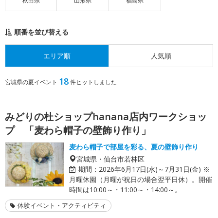
秋田県
山形県
福島県
順番を並び替える
エリア順
人気順
18
宮城県の夏イベント
件ヒットしました
みどりの杜ショップhanana店内ワークショッ
プ 「麦わら帽子の壁飾り作り」
麦わら帽子で部屋を彩る、夏の壁飾り作り
宮城県・仙台市若林区
期間：
2026年6月17日(水)～7月31日(金) ※
月曜休園（月曜が祝日の場合翌平日休）。開催
時間は10:00～・11:00～・14:00～。
体験イベント・アクティビティ