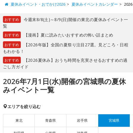
夏休みイベント・おでかけ2026
夏休みイベントカレンダー
20
今週末8/8(土)～8/9(日)開催の東北の夏休みイベント一
おすすめ
覧
【漫画】夏に読みたいおすすめの怖い話まとめ
おすすめ
【2026年版】全国の夏祭り注目27選。見どころ・日程
おすすめ
もわかる！
【2026夏休み】おうち時間を充実させるおすすめの過
おすすめ
ごし方ガイド
2026年7月1日(水)開催の宮城県の夏休
みイベント一覧
エリアを絞り込む
東北
青森県
岩手県
宮城県