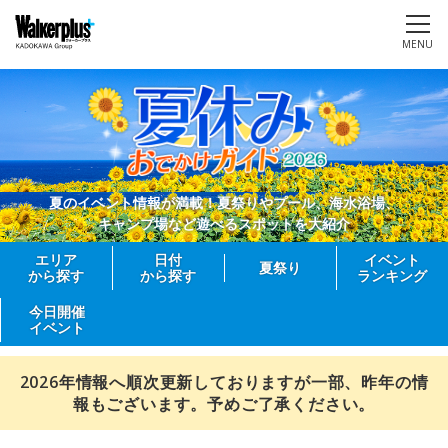
MENU
夏のイベント情報が満載！夏祭りやプール、海水浴場、
キャンプ場など遊べるスポットを大紹介
エリア
日付
イベント
夏祭り
から探す
から探す
ランキング
今日開催
イベント
2026年情報へ順次更新しておりますが一部、昨年の情
報もございます。予めご了承ください。