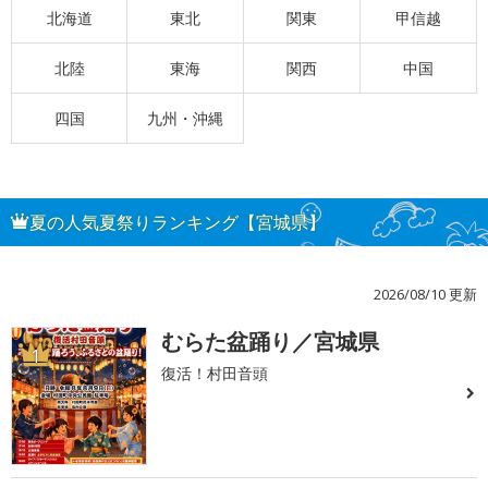
北海道
東北
関東
甲信越
北陸
東海
関西
中国
四国
九州・沖縄
夏の人気夏祭りランキング【宮城県】
2026/08/10 更新
むらた盆踊り／宮城県
1
復活！村田音頭