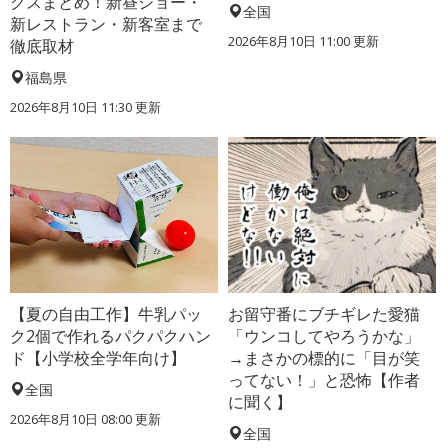
クスまとめ！新昼ショー・
全国
新レストラン・新客室まで
2026年8月10日 11:00
更新
徹底取材
福島県
2026年8月10日 11:30
更新
【夏の自由工作】牛乳パッ
お留守番にブチギレた愛猫
ク2個で作れるパクパクハン
「ウンコしてやろうかな」
ド【小学校全学年向け】
→まさかの標的に「目が笑
ってない！」と恐怖【作者
全国
に聞く】
2026年8月10日 08:00
更新
全国