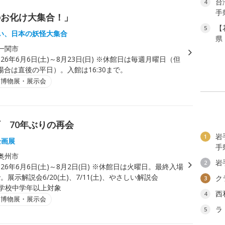
台
4
手
のお化け大集合！」
【
5
い、日本の妖怪大集合
県
一関市
026年6月6日(土)～8月23日(日) ※休館日は毎週月曜日（但
合は直後の平日）。入館は16:30まで。
・博物展・展示会
 70年ぶりの再会
岩
1
企画展
手
奥州市
岩
2
026年6月6日(土)～8月2日(日) ※休館日は火曜日。最終入場
で。展示解説会6/20(土)、7/11(土)、やさしい解説会
ク
3
※小学校中学年以上対象
西
4
・博物展・展示会
ラ
5