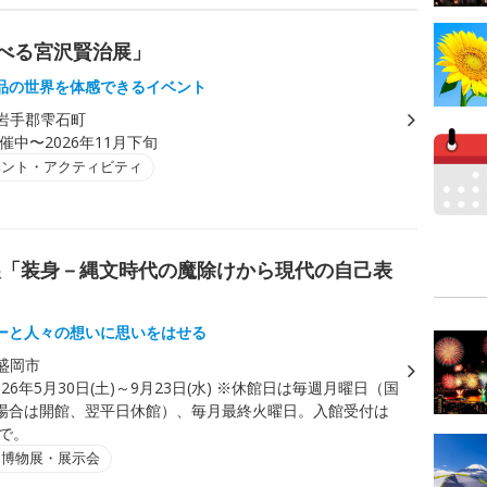
遊べる宮沢賢治展」
品の世界を体感できるイベント
岩手郡雫石町
催中〜2026年11月下旬
ベント・アクティビティ
展「装身－縄文時代の魔除けから現代の自己表
ーと人々の想いに思いをはせる
盛岡市
026年5月30日(土)～9月23日(水) ※休館日は毎週月曜日（国
場合は開館、翌平日休館）、毎月最終火曜日。入館受付は
まで。
・博物展・展示会