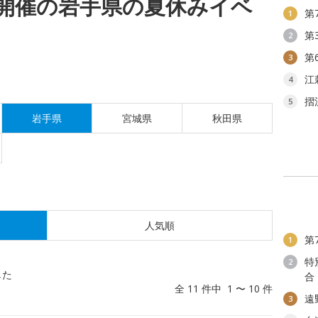
(水)開催の岩手県の夏休みイベ
第
1
第
2
第
3
江
4
摺
5
岩手県
宮城県
秋田県
人気順
第
1
特
2
した
合
全 11 件中 1 〜 10 件
遠
3