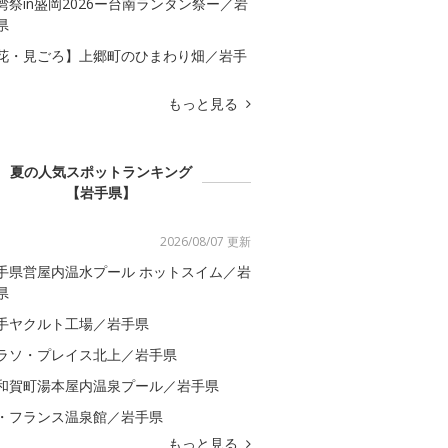
湾祭in盛岡2026ー台南ランタン祭ー／岩
県
花・見ごろ】上郷町のひまわり畑／岩手
もっと見る
夏の人気スポットランキング
【岩手県】
2026/08/07 更新
手県営屋内温水プール ホットスイム／岩
県
手ヤクルト工場／岩手県
ラソ・プレイス北上／岩手県
和賀町湯本屋内温泉プール／岩手県
・フランス温泉館／岩手県
もっと見る