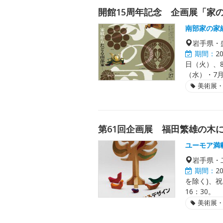
開館15周年記念 企画展「家
南部家の家
岩手県・
期間：
2
日（火）、
（水）・7月
美術展
第61回企画展 福田繁雄の木
ユーモア満
岩手県・
期間：
2
を除く)、祝
16：30。
美術展