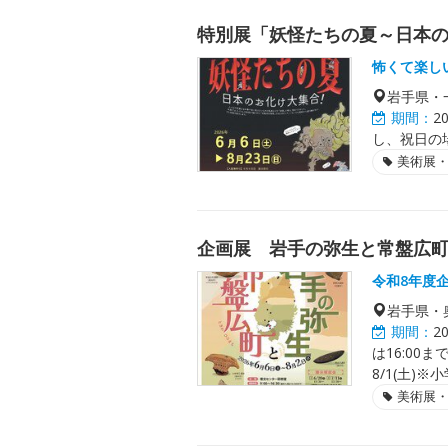
特別展「妖怪たちの夏～日本
怖くて楽し
岩手県・
期間：
2
し、祝日の場
美術展
企画展 岩手の弥生と常盤広町
令和8年度
岩手県・
期間：
2
は16:00ま
8/1(土)
美術展