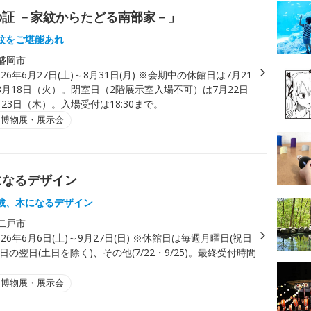
の証 －家紋からたどる南部家－」
紋をご堪能あれ
盛岡市
026年6月27日(土)～8月31日(月) ※会期中の休館日は7月21
8月18日（火）。閉室日（2階展示室入場不可）は7月22日
23日（木）。入場受付は18:30まで。
・博物展・展示会
になるデザイン
載、木になるデザイン
二戸市
026年6月6日(土)～9月27日(日) ※休館日は毎週月曜日(祝日
日の翌日(土日を除く)、その他(7/22・9/25)。最終受付時間
・博物展・展示会