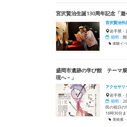
宮沢賢治生誕130周年記念「
宮沢賢治作
岩手県・
期間：
開
体験イ
盛岡市遺跡の学び館 テーマ
現へ－」
アクセサリ
岩手県・
期間：
2
民の祝日の
16時30分
美術展