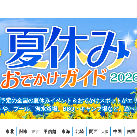
開催予定の全国の夏休みイベント＆おでかけスポットがエ
トや、プール、海水浴場、BBQ・キャンプ場など、遊べ
道
東北
関東
甲信越
東海
北陸
関西
中国
四国
東京
大阪