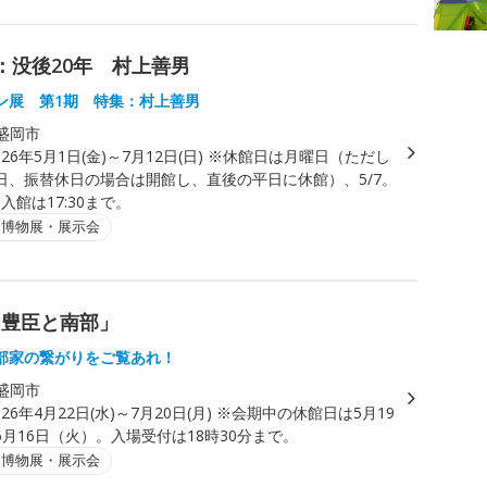
：没後20年 村上善男
ン展 第1期 特集：村上善男
盛岡市
026年5月1日(金)～7月12日(日) ※休館日は月曜日（ただし
日、振替休日の場合は開館し、直後の平日に休館）、5/7。
。入館は17:30まで。
・博物展・展示会
「豊臣と南部」
部家の繋がりをご覧あれ！
盛岡市
026年4月22日(水)～7月20日(月) ※会期中の休館日は5月19
月16日（火）。入場受付は18時30分まで。
・博物展・展示会