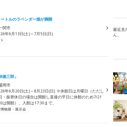
メートルのラベンダー畑が満開
一関市
最近見
026年6月13日(土)～7月5日(日)
ん。
ント
林徳三郎」
盛岡市
026年6月20日(土)～8月23日(日) ※休館日は月曜日（ただし
日・振替休日の場合は開館し直後の平日に休館のため7/21
20は開館）。入館は17:30まで。
・博物展・展示会