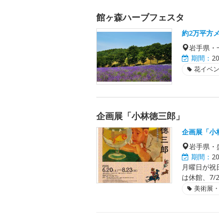
館ヶ森ハーブフェスタ
約2万平方
岩手県・
期間：
2
花イベ
企画展「小林徳三郎」
企画展「小
岩手県・
期間：
2
月曜日が祝
は休館、7/
美術展