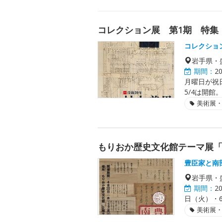
コレクション展 第1期 特集
コレクショ
岩手県・
期間：
2
月曜日が祝
5/4は開館
美術展
もりおか歴史文化館テーマ展
豊臣家と南
岩手県・
期間：
2
日（火）・6
美術展