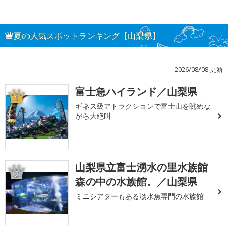
夏の人気スポットランキング【山梨県】
2026/08/08 更新
富士急ハイランド／山梨県
1
ギネス級アトラクションで富士山を眺めな
がら大絶叫
山梨県立富士湧水の里水族館
2
森の中の水族館。／山梨県
ミニシアターもある淡水魚専門の水族館