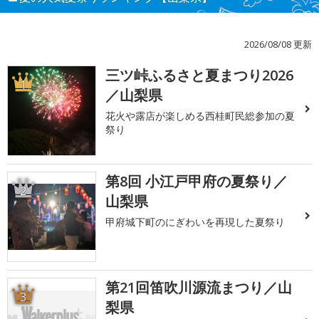
2026/08/08 更新
三ツ峠ふるさと夏まつり2026
1
／山梨県
花火や露店が楽しめる西桂町民総参加の夏
祭り
第8回 小江戸甲府の夏祭り／
2
山梨県
甲府城下町のにぎわいを再現した夏祭り
第21回笛吹川源流まつり／山
3
梨県