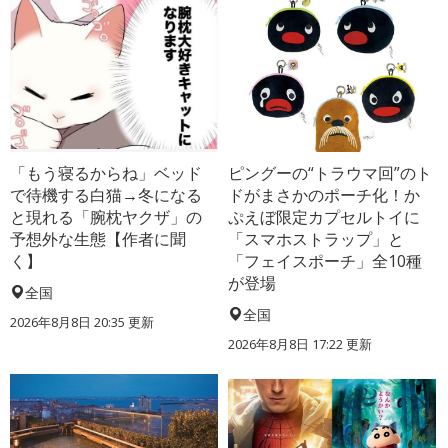
「もう寝るからね」ベッド
ピングーの“トラウマ回”のト
で待機する白猫→冬になる
ドがまさかのポーチ化！か
と現れる「腕枕ヤクザ」の
ぷえぼ限定カプセルトイに
予想外な生態【作者に聞
「スマホストラップ」と
く】
「フェイスポーチ」全10種
が登場
全国
全国
2026年8月8日 20:35
更新
2026年8月8日 17:22
更新