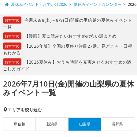
夏休みイベント・おでかけ2026
夏休みイベントカレンダー
20
今週末8/8(土)～8/9(日)開催の甲信越の夏休みイベント
おすすめ
一覧
【漫画】夏に読みたいおすすめの怖い話まとめ
おすすめ
【2026年版】全国の夏祭り注目27選。見どころ・日程
おすすめ
もわかる！
【2026夏休み】おうち時間を充実させるおすすめの過
おすすめ
ごし方ガイド
2026年7月10日(金)開催の山梨県の夏休
みイベント一覧
エリアを絞り込む
甲信越
新潟県
山梨県
長野県