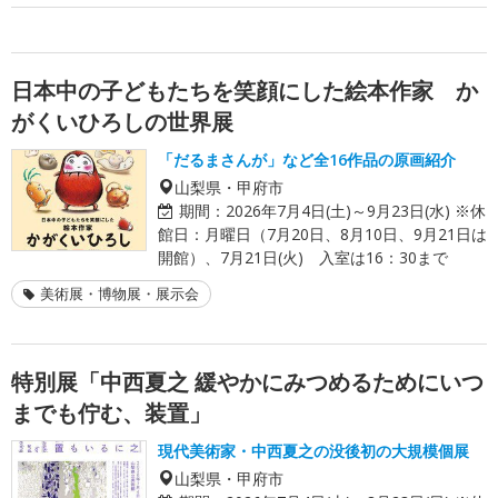
日本中の子どもたちを笑顔にした絵本作家 か
がくいひろしの世界展
「だるまさんが」など全16作品の原画紹介
山梨県・甲府市
期間：
2026年7月4日(土)～9月23日(水) ※休
館日：月曜日（7月20日、8月10日、9月21日は
開館）、7月21日(火) 入室は16：30まで
美術展・博物展・展示会
特別展「中西夏之 緩やかにみつめるためにいつ
までも佇む、装置」
現代美術家・中西夏之の没後初の大規模個展
山梨県・甲府市