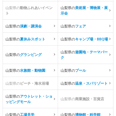
山梨県の
動物ふれあいイベン
山梨県の
美術展・博物展・展
ト
示会
山梨県の
演劇・講演会
山梨県の
フェア
山梨県の
夏休みスポット
山梨県の
キャンプ場・BBQ場
山梨県の
遊園地・テーマパー
山梨県の
グランピング
ク
山梨県の
水族館・動物園
山梨県の
プール
山梨県の
ビーチ・海水浴場
山梨県の
温泉・スパリゾート
山梨県の
アウトレット・ショ
山梨県の
商業施設・百貨店
ッピングモール
山梨県の
工場見学
山梨県の
博物館・科学館