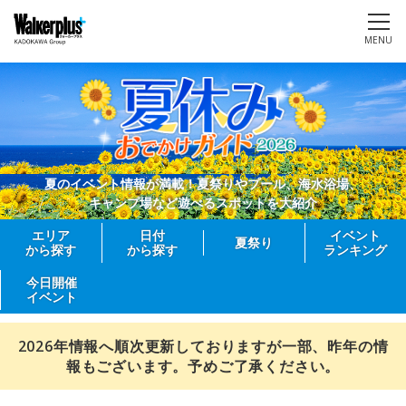
MENU
夏のイベント情報が満載！夏祭りやプール、海水浴場、
キャンプ場など遊べるスポットを大紹介
エリア
日付
イベント
夏祭り
から探す
から探す
ランキング
今日開催
イベント
2026年情報へ順次更新しておりますが一部、昨年の情
報もございます。予めご了承ください。