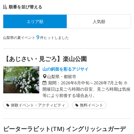
順番を並び替える
エリア順
人気順
9
山梨県の夏イベント
件ヒットしました
【あじさい・見ごろ】楽山公園
山の斜面を彩るアジサイ
山梨県・都留市
期間：
2026年6月中旬～2026年7月上旬 ※
開催日は見ごろ時期の目安、見ごろ時期は気候
等により前後する場合あり。
体験イベント・アクティビティ
無料イベント
ピーターラビット(TM) イングリッシュガーデ