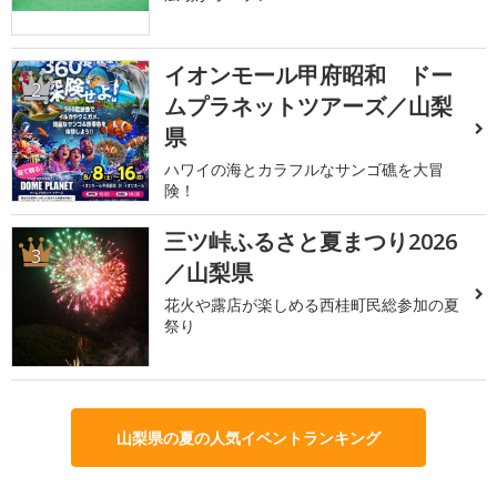
イオンモール甲府昭和 ドー
2
ムプラネットツアーズ／山梨
県
ハワイの海とカラフルなサンゴ礁を大冒
険！
三ツ峠ふるさと夏まつり2026
3
／山梨県
花火や露店が楽しめる西桂町民総参加の夏
祭り
山梨県の夏の人気イベントランキング