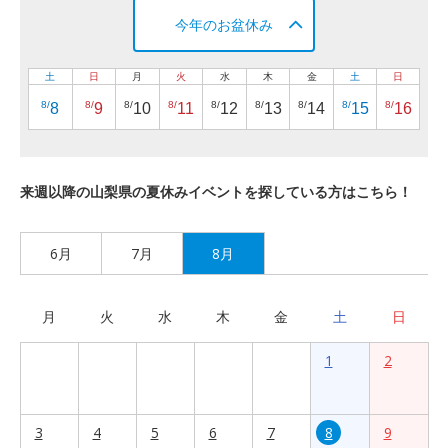
今年のお盆休み
土
日
月
火
水
木
金
土
日
8/
8/
8/
8/
8/
8/
8/
8/
8/
8
9
10
11
12
13
14
15
16
来週以降の山梨県の夏休みイベントを探している方はこちら！
6月
7月
8月
月
火
水
木
金
土
日
1
2
3
4
5
6
7
8
9