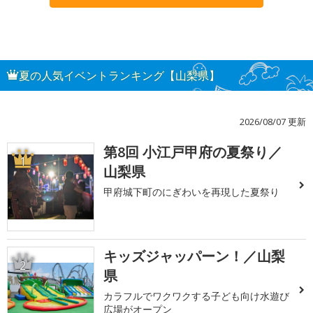
夏の人気イベントランキング【山梨県】
2026/08/07 更新
第8回 小江戸甲府の夏祭り／
1
山梨県
甲府城下町のにぎわいを再現した夏祭り
キッズジャッパーン！／山梨
2
県
カラフルでワクワクする子ども向け水遊び
広場がオープン