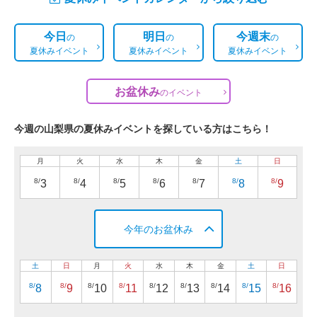
今日
明日
今週末
の
の
の
夏休みイベント
夏休みイベント
夏休みイベント
お盆休み
の
イベント
今週の山梨県の夏休みイベントを探している方はこちら！
月
火
水
木
金
土
日
8/
8/
8/
8/
8/
8/
8/
3
4
5
6
7
8
9
今年のお盆休み
土
日
月
火
水
木
金
土
日
8/
8/
8/
8/
8/
8/
8/
8/
8/
8
9
10
11
12
13
14
15
16