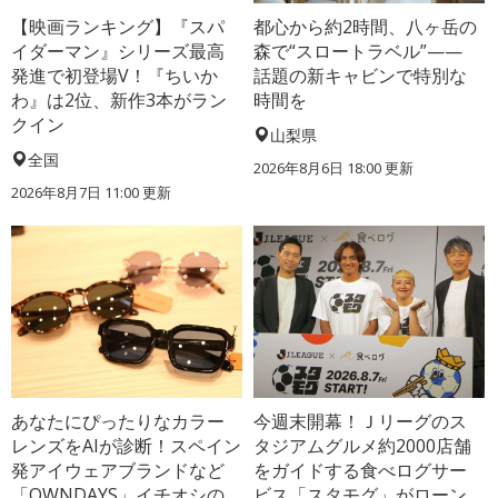
【映画ランキング】『スパ
都心から約2時間、八ヶ岳の
イダーマン』シリーズ最高
森で“スロートラベル”——
発進で初登場V！『ちいか
話題の新キャビンで特別な
わ』は2位、新作3本がラン
時間を
クイン
山梨県
全国
2026年8月6日 18:00
更新
2026年8月7日 11:00
更新
あなたにぴったりなカラー
今週末開幕！Ｊリーグのス
レンズをAIが診断！スペイン
タジアムグルメ約2000店舗
発アイウェアブランドなど
をガイドする食べログサー
「OWNDAYS」イチオシの
ビス「スタモグ」がローン