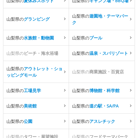
山梨県の
夏休みスポット
山梨県の
キャンプ場・BBQ場
山梨県の
遊園地・テーマパー
山梨県の
グランピング
ク
山梨県の
水族館・動物園
山梨県の
プール
山梨県の
ビーチ・海水浴場
山梨県の
温泉・スパリゾート
山梨県の
アウトレット・ショ
山梨県の
商業施設・百貨店
ッピングモール
山梨県の
工場見学
山梨県の
博物館・科学館
山梨県の
美術館
山梨県の
道の駅・SA/PA
山梨県の
公園
山梨県の
アスレチック
山梨県の
タワー・展望施設
山梨県の
フードテーマパーク