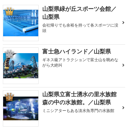
山梨県緑が丘スポーツ会館／
1
山梨県
会社帰りでも余裕を持って各スポーツに没
頭
富士急ハイランド／山梨県
2
ギネス級アトラクションで富士山を眺めな
がら大絶叫
山梨県立富士湧水の里水族館
3
森の中の水族館。／山梨県
ミニシアターもある淡水魚専門の水族館