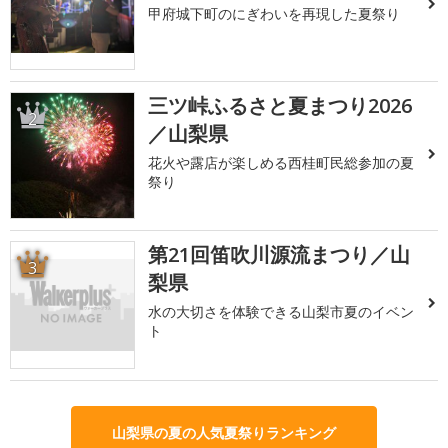
甲府城下町のにぎわいを再現した夏祭り
三ツ峠ふるさと夏まつり2026
2
／山梨県
花火や露店が楽しめる西桂町民総参加の夏
祭り
第21回笛吹川源流まつり／山
3
梨県
水の大切さを体験できる山梨市夏のイベン
ト
山梨県の夏の人気夏祭りランキング