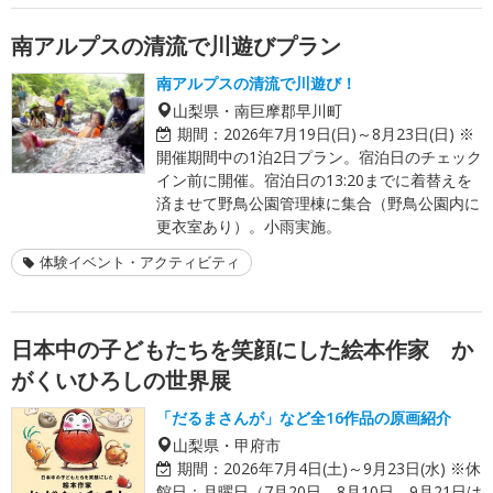
南アルプスの清流で川遊びプラン
南アルプスの清流で川遊び！
山梨県・南巨摩郡早川町
期間：
2026年7月19日(日)～8月23日(日) ※
開催期間中の1泊2日プラン。宿泊日のチェック
イン前に開催。宿泊日の13:20までに着替えを
済ませて野鳥公園管理棟に集合（野鳥公園内に
更衣室あり）。小雨実施。
体験イベント・アクティビティ
日本中の子どもたちを笑顔にした絵本作家 か
がくいひろしの世界展
「だるまさんが」など全16作品の原画紹介
山梨県・甲府市
期間：
2026年7月4日(土)～9月23日(水) ※休
館日：月曜日（7月20日、8月10日、9月21日は