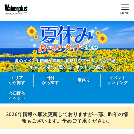
MENU
夏のイベント情報が満載！夏祭りやプール、海水浴場、
キャンプ場など遊べるスポットを大紹介
エリア
日付
イベント
夏祭り
から探す
から探す
ランキング
今日開催
イベント
2026年情報へ順次更新しておりますが一部、昨年の情
報もございます。予めご了承ください。