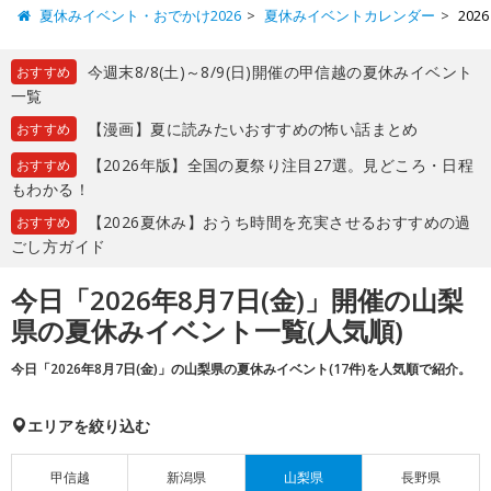
夏休みイベント・おでかけ2026
夏休みイベントカレンダー
20
今週末8/8(土)～8/9(日)開催の甲信越の夏休みイベント
おすすめ
一覧
【漫画】夏に読みたいおすすめの怖い話まとめ
おすすめ
【2026年版】全国の夏祭り注目27選。見どころ・日程
おすすめ
もわかる！
【2026夏休み】おうち時間を充実させるおすすめの過
おすすめ
ごし方ガイド
今日「2026年8月7日(金)」開催の山梨
県の夏休みイベント一覧(人気順)
今日「2026年8月7日(金)」の山梨県の夏休みイベント(17件)を人気順で紹介。
エリアを絞り込む
甲信越
新潟県
山梨県
長野県