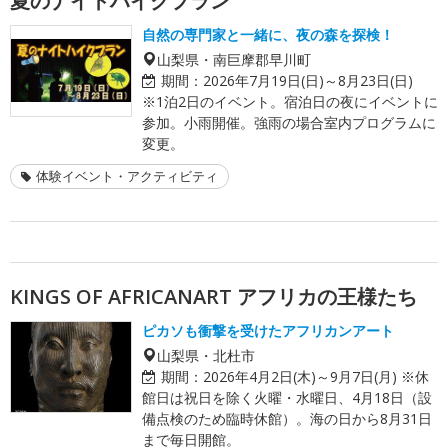
夏のナイトハイクプラン
自然の専門家と一緒に、夜の森を探検！
山梨県・南巨摩郡早川町
期間：
2026年7月19日(日)～8月23日(日)
※1泊2日のイベント。宿泊日の夜にイベントに
参加。小雨開催。強雨の場合室内プログラムに
変更。
体験イベント・アクティビティ
KINGS OF AFRICANART アフリカの王様たち
ピカソも衝撃を受けたアフリカンアート
山梨県・北杜市
期間：
2026年4月2日(木)～9月7日(月) ※休
館日は祝日を除く火曜・水曜日、4月18日（設
備点検のため臨時休館）。海の日から8月31日
まで毎日開館。