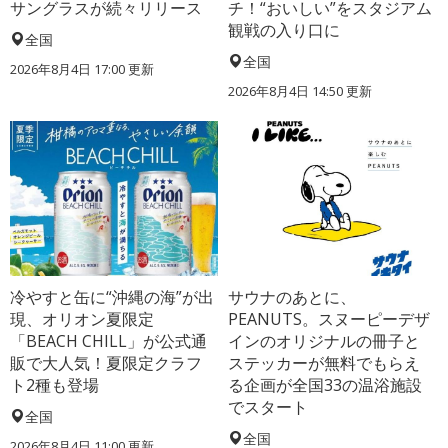
サングラスが続々リリース
チ！“おいしい”をスタジアム
観戦の入り口に
全国
全国
2026年8月4日 17:00
更新
2026年8月4日 14:50
更新
冷やすと缶に“沖縄の海”が出
サウナのあとに、
現、オリオン夏限定
PEANUTS。スヌーピーデザ
「BEACH CHILL」が公式通
インのオリジナルの冊子と
販で大人気！夏限定クラフ
ステッカーが無料でもらえ
ト2種も登場
る企画が全国33の温浴施設
でスタート
全国
全国
2026年8月4日 11:00
更新