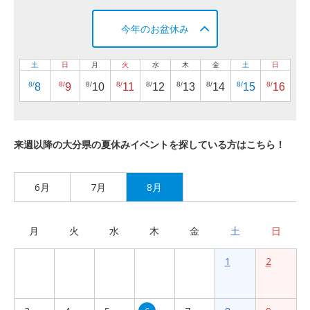
今年のお盆休み
土
日
月
火
水
木
金
土
日
8/
8/
8/
8/
8/
8/
8/
8/
8/
8
9
10
11
12
13
14
15
16
来週以降の大分県の夏休みイベントを探している方はこちら！
6月
7月
8月
月
火
水
木
金
土
日
1
2