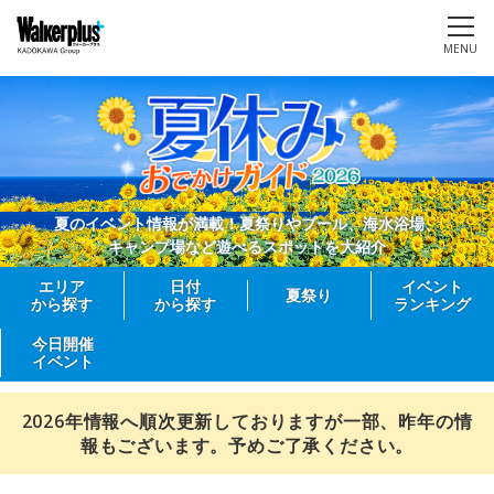
MENU
夏のイベント情報が満載！夏祭りやプール、海水浴場、
キャンプ場など遊べるスポットを大紹介
エリア
日付
イベント
夏祭り
から探す
から探す
ランキング
今日開催
イベント
2026年情報へ順次更新しておりますが一部、昨年の情
報もございます。予めご了承ください。