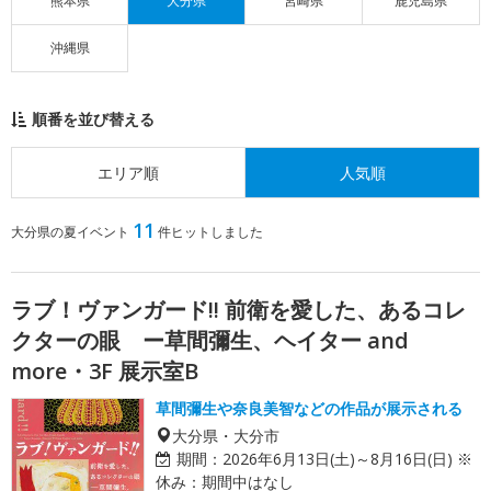
熊本県
大分県
宮崎県
鹿児島県
沖縄県
順番を並び替える
エリア順
人気順
11
大分県の夏イベント
件ヒットしました
ラブ！ヴァンガード!! 前衛を愛した、あるコレ
クターの眼 ー草間彌生、ヘイター and
more・3F 展示室B
草間彌生や奈良美智などの作品が展示される
大分県・大分市
期間：
2026年6月13日(土)～8月16日(日) ※
休み：期間中はなし