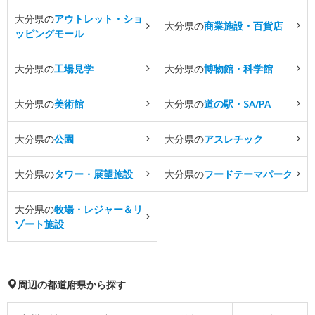
大分県の
アウトレット・ショ
大分県の
商業施設・百貨店
ッピングモール
大分県の
工場見学
大分県の
博物館・科学館
大分県の
美術館
大分県の
道の駅・SA/PA
大分県の
公園
大分県の
アスレチック
大分県の
タワー・展望施設
大分県の
フードテーマパーク
大分県の
牧場・レジャー＆リ
ゾート施設
周辺の都道府県から探す