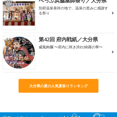
べっぷ浜脇薬師祭り／大分県
2
別府温泉発祥の地で、温泉の恵みに感謝す
る祭り
第42回 府内戦紙／大分県
3
威風絢爛 〜府内に咲き誇れ!綺羅の華〜
大分県の夏の人気夏祭りランキング