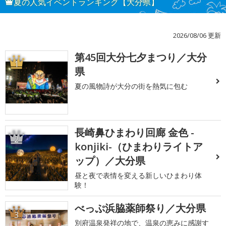
夏の人気イベントランキング【大分県】
2026/08/06 更新
第45回大分七夕まつり／大分
1
県
夏の風物詩が大分の街を熱気に包む
長崎鼻ひまわり回廊 金色 -
2
konjiki-（ひまわりライトア
ップ）／大分県
昼と夜で表情を変える新しいひまわり体
験！
べっぷ浜脇薬師祭り／大分県
3
別府温泉発祥の地で、温泉の恵みに感謝す