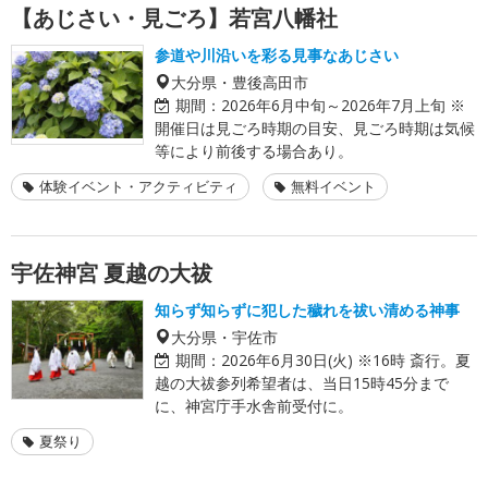
【あじさい・見ごろ】若宮八幡社
参道や川沿いを彩る見事なあじさい
大分県・豊後高田市
期間：
2026年6月中旬～2026年7月上旬 ※
開催日は見ごろ時期の目安、見ごろ時期は気候
等により前後する場合あり。
体験イベント・アクティビティ
無料イベント
宇佐神宮 夏越の大祓
知らず知らずに犯した穢れを祓い清める神事
大分県・宇佐市
期間：
2026年6月30日(火) ※16時 斎行。夏
越の大祓参列希望者は、当日15時45分まで
に、神宮庁手水舎前受付に。
夏祭り