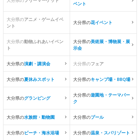
大分県の
フリーマーケット
ベント
大分県の
アニメ・ゲームイベ
大分県の
花イベント
ント
大分県の
動物ふれあいイベン
大分県の
美術展・博物展・展
ト
示会
大分県の
演劇・講演会
大分県の
フェア
大分県の
夏休みスポット
大分県の
キャンプ場・BBQ場
大分県の
遊園地・テーマパー
大分県の
グランピング
ク
大分県の
水族館・動物園
大分県の
プール
大分県の
ビーチ・海水浴場
大分県の
温泉・スパリゾート