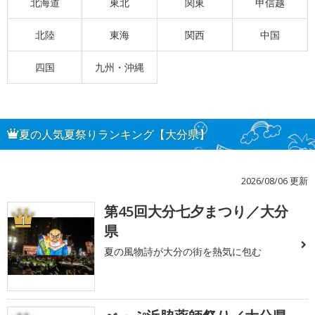
北海道
東北
関東
甲信越
北陸
東海
関西
中国
四国
九州・沖縄
夏の人気夏祭りランキング【大分県】
2026/08/06 更新
第45回大分七夕まつり／大分
1
県
夏の風物詩が大分の街を熱気に包む