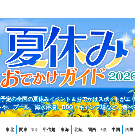
開催予定の全国の夏休みイベント＆おでかけスポットがエ
トや、プール、海水浴場、BBQ・キャンプ場など、遊べ
道
東北
関東
甲信越
東海
北陸
関西
中国
四国
東京
大阪