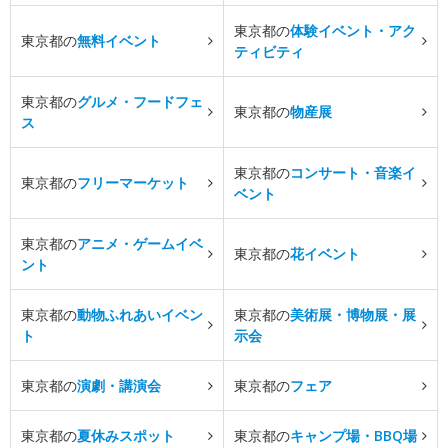
東京都の
体験イベント・アク
東京都の
無料イベント
ティビティ
東京都の
グルメ・フードフェ
東京都の
物産展
ス
東京都の
コンサート・音楽イ
東京都の
フリーマーケット
ベント
東京都の
アニメ・ゲームイベ
東京都の
花イベント
ント
東京都の
動物ふれあいイベン
東京都の
美術展・博物展・展
ト
示会
東京都の
演劇・講演会
東京都の
フェア
東京都の
夏休みスポット
東京都の
キャンプ場・BBQ場