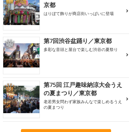
1
京都
はりぼて飾りが商店街いっぱいに登場
第7回渋谷盆踊り／東京都
2
多彩な音頭と屋台で楽しむ渋谷の夏祭り
第75回 江戸趣味納涼大会うえ
3
の夏まつり／東京都
老若男女問わず家族みんなで楽しめるうえ
の夏まつり