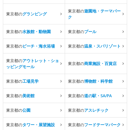
東京都の
遊園地・テーマパー
東京都の
グランピング
ク
東京都の
水族館・動物園
東京都の
プール
東京都の
ビーチ・海水浴場
東京都の
温泉・スパリゾート
東京都の
アウトレット・ショ
東京都の
商業施設・百貨店
ッピングモール
東京都の
工場見学
東京都の
博物館・科学館
東京都の
美術館
東京都の
道の駅・SA/PA
東京都の
公園
東京都の
アスレチック
東京都の
タワー・展望施設
東京都の
フードテーマパーク