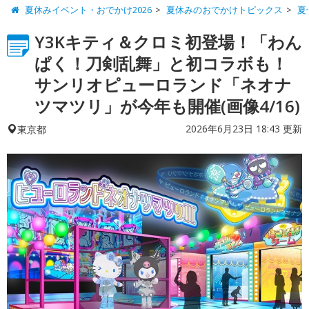
夏休みイベント・おでかけ2026
夏休みのおでかけトピックス
夏
Y3Kキティ＆クロミ初登場！「わん
ぱく！刀剣乱舞」と初コラボも！
サンリオピューロランド「ネオナ
ツマツリ」が今年も開催(画像4/16)
2026年6月23日 18:43 更新
東京都