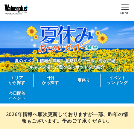
MENU
夏のイベント情報が満載！夏祭りやプール、海水浴場、
キャンプ場など遊べるスポットを大紹介
エリア
日付
イベント
夏祭り
から探す
から探す
ランキング
今日開催
イベント
2026年情報へ順次更新しておりますが一部、昨年の情
報もございます。予めご了承ください。