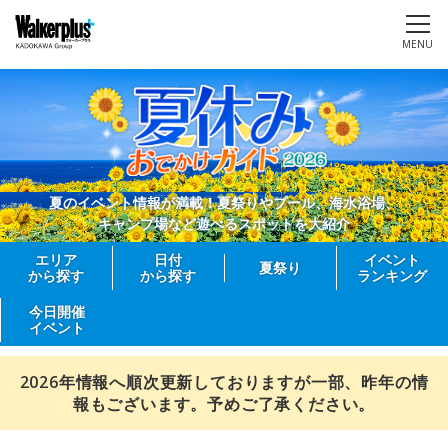
MENU
夏のイベント情報が満載！夏祭りやプール、海水浴場、
キャンプ場など遊べるスポットを大紹介
エリア
日付
イベント
夏祭り
から探す
から探す
ランキング
今日開催
イベント
2026年情報へ順次更新しておりますが一部、昨年の情
報もございます。予めご了承ください。