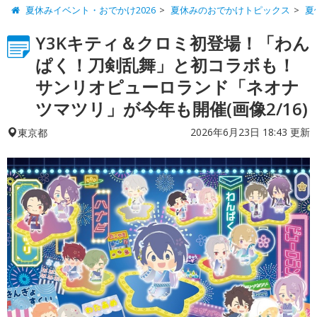
夏休みイベント・おでかけ2026
夏休みのおでかけトピックス
夏
Y3Kキティ＆クロミ初登場！「わん
ぱく！刀剣乱舞」と初コラボも！
サンリオピューロランド「ネオナ
ツマツリ」が今年も開催(画像2/16)
2026年6月23日 18:43 更新
東京都