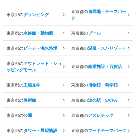
東京都の
遊園地・テーマパー
東京都の
グランピング
ク
東京都の
水族館・動物園
東京都の
プール
東京都の
ビーチ・海水浴場
東京都の
温泉・スパリゾート
東京都の
アウトレット・ショ
東京都の
商業施設・百貨店
ッピングモール
東京都の
工場見学
東京都の
博物館・科学館
東京都の
美術館
東京都の
道の駅・SA/PA
東京都の
公園
東京都の
アスレチック
東京都の
タワー・展望施設
東京都の
フードテーマパーク