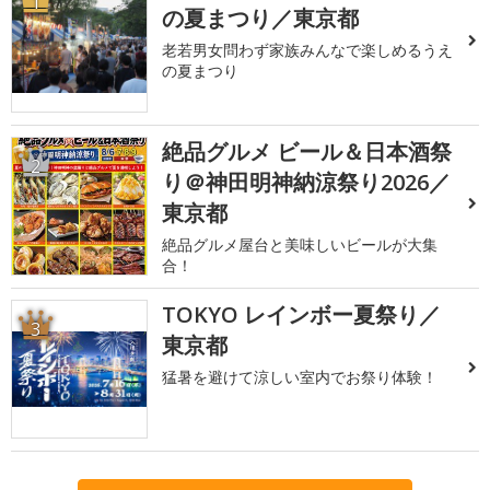
1
の夏まつり／東京都
老若男女問わず家族みんなで楽しめるうえ
の夏まつり
絶品グルメ ビール＆日本酒祭
2
り＠神田明神納涼祭り2026／
東京都
絶品グルメ屋台と美味しいビールが大集
合！
TOKYO レインボー夏祭り／
3
東京都
猛暑を避けて涼しい室内でお祭り体験！