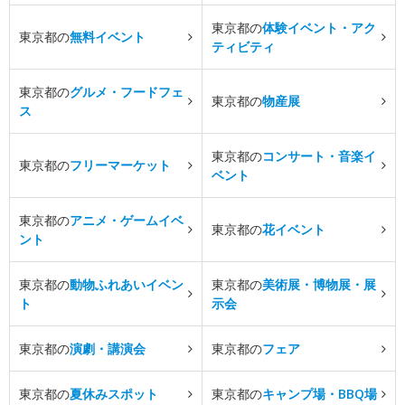
東京都の
体験イベント・アク
東京都の
無料イベント
ティビティ
東京都の
グルメ・フードフェ
東京都の
物産展
ス
東京都の
コンサート・音楽イ
東京都の
フリーマーケット
ベント
東京都の
アニメ・ゲームイベ
東京都の
花イベント
ント
東京都の
動物ふれあいイベン
東京都の
美術展・博物展・展
ト
示会
東京都の
演劇・講演会
東京都の
フェア
東京都の
夏休みスポット
東京都の
キャンプ場・BBQ場