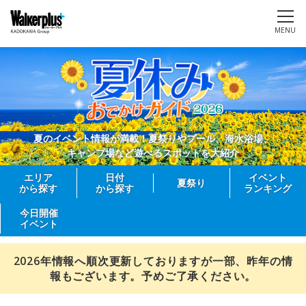
MENU
夏のイベント情報が満載！夏祭りやプール、海水浴場、
キャンプ場など遊べるスポットを大紹介
エリア
日付
イベント
夏祭り
から探す
から探す
ランキング
今日開催
イベント
2026年情報へ順次更新しておりますが一部、昨年の情
報もございます。予めご了承ください。