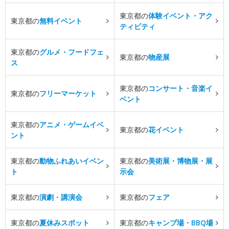
東京都の
体験イベント・アク
東京都の
無料イベント
ティビティ
東京都の
グルメ・フードフェ
東京都の
物産展
ス
東京都の
コンサート・音楽イ
東京都の
フリーマーケット
ベント
東京都の
アニメ・ゲームイベ
東京都の
花イベント
ント
東京都の
動物ふれあいイベン
東京都の
美術展・博物展・展
ト
示会
東京都の
演劇・講演会
東京都の
フェア
東京都の
夏休みスポット
東京都の
キャンプ場・BBQ場