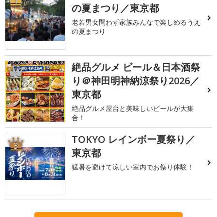
1
の夏まつり／東京都
老若男女問わず家族みんなで楽しめるうえ
の夏まつり
絶品グルメ ビール＆日本酒祭
2
り＠神田明神納涼祭り2026／
東京都
絶品グルメ屋台と美味しいビールが大集
合！
TOKYO レインボー夏祭り／
3
東京都
猛暑を避けて涼しい室内でお祭り体験！