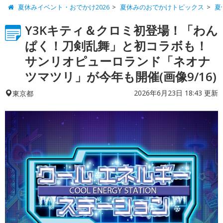
夏休みイベント・おでかけ2026
夏休みのおでかけトピックス
夏
Y3Kキティ＆クロミ初登場！「わん
ぱく！刀剣乱舞」と初コラボも！
サンリオピューロランド「ネオナ
ツマツリ」が今年も開催(画像9/16)
2026年6月23日 18:43 更新
東京都