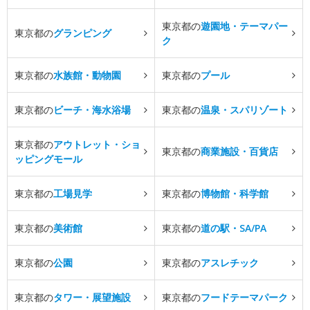
東京都の
遊園地・テーマパー
東京都の
グランピング
ク
東京都の
水族館・動物園
東京都の
プール
東京都の
ビーチ・海水浴場
東京都の
温泉・スパリゾート
東京都の
アウトレット・ショ
東京都の
商業施設・百貨店
ッピングモール
東京都の
工場見学
東京都の
博物館・科学館
東京都の
美術館
東京都の
道の駅・SA/PA
東京都の
公園
東京都の
アスレチック
東京都の
タワー・展望施設
東京都の
フードテーマパーク