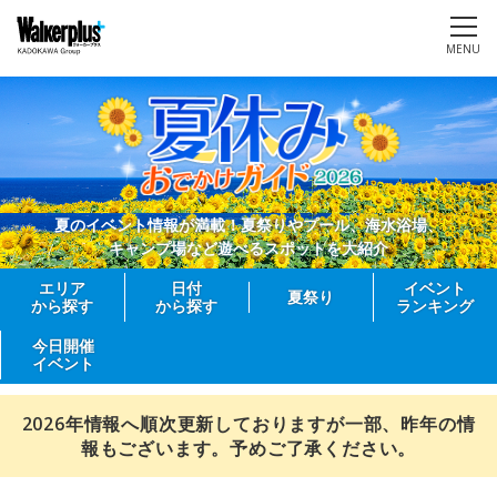
MENU
夏のイベント情報が満載！夏祭りやプール、海水浴場、
キャンプ場など遊べるスポットを大紹介
エリア
日付
イベント
夏祭り
から探す
から探す
ランキング
今日開催
イベント
2026年情報へ順次更新しておりますが一部、昨年の情
報もございます。予めご了承ください。