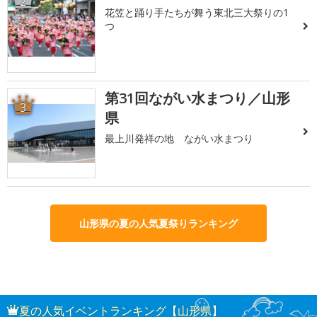
2
花笠と踊り手たちが舞う東北三大祭りの1
つ
第31回ながい水まつり／山形
3
県
最上川発祥の地 ながい水まつり
山形県の夏の人気夏祭りランキング
夏の人気イベントランキング【山形県】