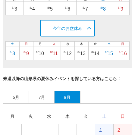
8/
8/
8/
8/
8/
8/
8/
3
4
5
6
7
8
9
今年のお盆休み
土
日
月
火
水
木
金
土
日
8/
8/
8/
8/
8/
8/
8/
8/
8/
8
9
10
11
12
13
14
15
16
来週以降の山形県の夏休みイベントを探している方はこちら！
6月
7月
8月
月
火
水
木
金
土
日
1
2