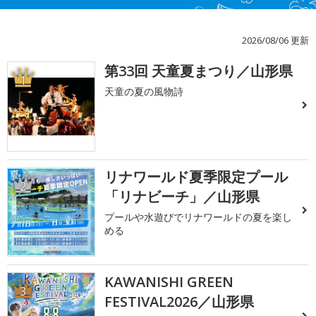
2026/08/06 更新
第33回 天童夏まつり／山形県
1
天童の夏の風物詩
リナワールド夏季限定プール
2
「リナビーチ」／山形県
プールや水遊びでリナワールドの夏を楽し
める
KAWANISHI GREEN
3
FESTIVAL2026／山形県