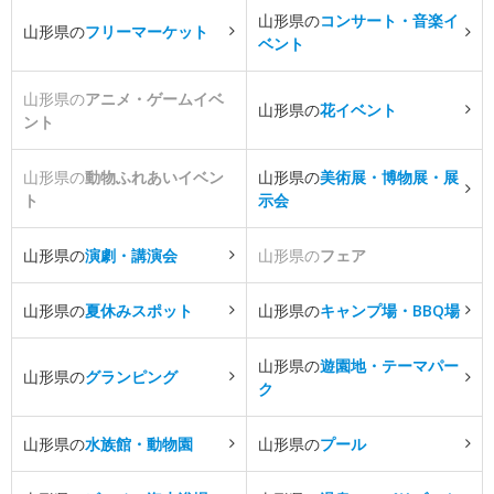
山形県の
コンサート・音楽イ
山形県の
フリーマーケット
ベント
山形県の
アニメ・ゲームイベ
山形県の
花イベント
ント
山形県の
動物ふれあいイベン
山形県の
美術展・博物展・展
ト
示会
山形県の
演劇・講演会
山形県の
フェア
山形県の
夏休みスポット
山形県の
キャンプ場・BBQ場
山形県の
遊園地・テーマパー
山形県の
グランピング
ク
山形県の
水族館・動物園
山形県の
プール