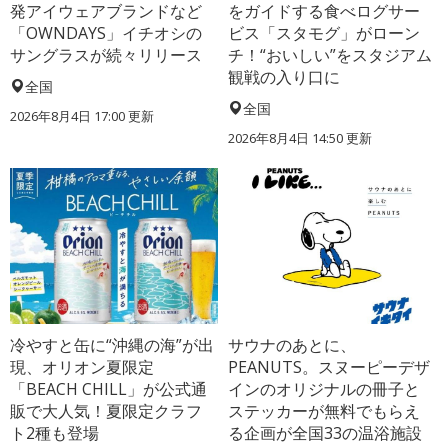
発アイウェアブランドなど
をガイドする食べログサー
「OWNDAYS」イチオシの
ビス「スタモグ」がローン
サングラスが続々リリース
チ！“おいしい”をスタジアム
観戦の入り口に
全国
全国
2026年8月4日 17:00
更新
2026年8月4日 14:50
更新
冷やすと缶に“沖縄の海”が出
サウナのあとに、
現、オリオン夏限定
PEANUTS。スヌーピーデザ
「BEACH CHILL」が公式通
インのオリジナルの冊子と
販で大人気！夏限定クラフ
ステッカーが無料でもらえ
ト2種も登場
る企画が全国33の温浴施設