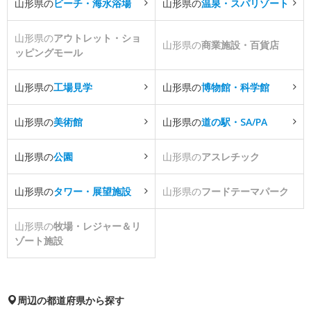
山形県の
ビーチ・海水浴場
山形県の
温泉・スパリゾート
山形県の
アウトレット・ショ
山形県の
商業施設・百貨店
ッピングモール
山形県の
工場見学
山形県の
博物館・科学館
山形県の
美術館
山形県の
道の駅・SA/PA
山形県の
公園
山形県の
アスレチック
山形県の
タワー・展望施設
山形県の
フードテーマパーク
山形県の
牧場・レジャー＆リ
ゾート施設
周辺の都道府県から探す