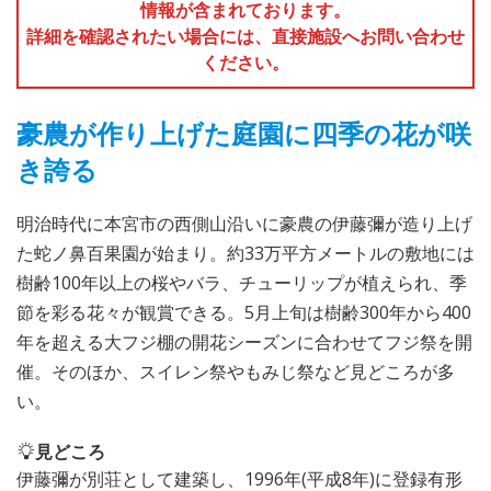
情報が含まれております。
詳細を確認されたい場合には、直接施設へお問い合わせ
ください。
豪農が作り上げた庭園に四季の花が咲
き誇る
明治時代に本宮市の西側山沿いに豪農の伊藤彌が造り上げ
た蛇ノ鼻百果園が始まり。約33万平方メートルの敷地には
樹齢100年以上の桜やバラ、チューリップが植えられ、季
節を彩る花々が観賞できる。5月上旬は樹齢300年から400
年を超える大フジ棚の開花シーズンに合わせてフジ祭を開
催。そのほか、スイレン祭やもみじ祭など見どころが多
い。
見どころ
伊藤彌が別荘として建築し、1996年(平成8年)に登録有形