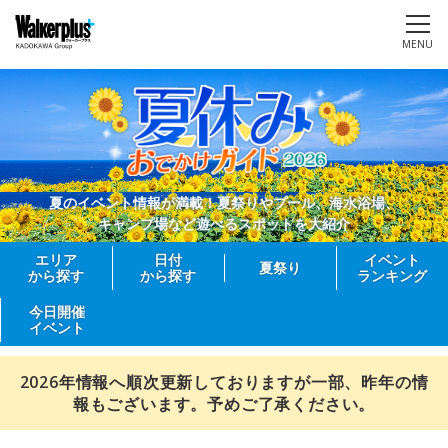
MENU
夏のイベント情報が満載！夏祭りやプール、海水浴場、
キャンプ場など遊べるスポットを大紹介
エリア
日付
イベント
夏祭り
から探す
から探す
ランキング
今日開催
イベント
2026年情報へ順次更新しておりますが一部、昨年の情
報もございます。予めご了承ください。