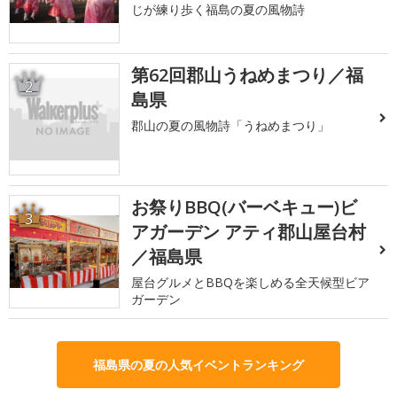
じが練り歩く福島の夏の風物詩
第62回郡山うねめまつり／福
2
島県
郡山の夏の風物詩「うねめまつり」
お祭りBBQ(バーベキュー)ビ
3
アガーデン アティ郡山屋台村
／福島県
屋台グルメとBBQを楽しめる全天候型ビア
ガーデン
福島県の夏の人気イベントランキング