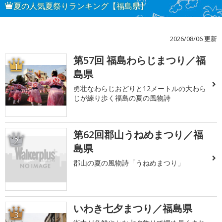
夏の人気夏祭りランキング【福島県】
2026/08/06 更新
第57回 福島わらじまつり／福
1
島県
勇壮なわらじおどりと12メートルの大わら
じが練り歩く福島の夏の風物詩
第62回郡山うねめまつり／福
2
島県
郡山の夏の風物詩「うねめまつり」
いわき七夕まつり／福島県
3