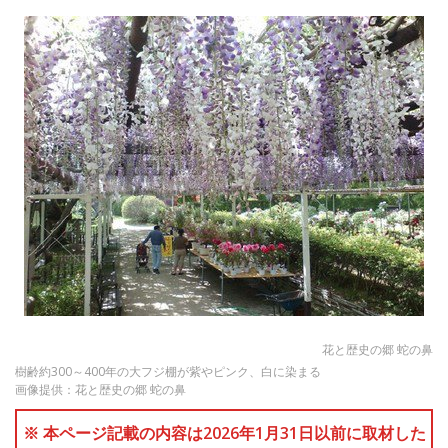
花と歴史の郷 蛇の鼻
樹齢約300～400年の大フジ棚が紫やピンク、白に染まる
画像提供：花と歴史の郷 蛇の鼻
※ 本ページ記載の内容は2026年1月31日以前に取材した