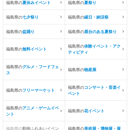
福島県の
夏休みイベント
福島県の
夏祭り
福島県の
七夕祭り
福島県の
縁日・納涼祭
福島県の
盆踊り
福島県の
屋台のある夏祭り
福島県の
体験イベント・アク
福島県の
無料イベント
ティビティ
福島県の
グルメ・フードフェ
福島県の
物産展
ス
福島県の
コンサート・音楽イ
福島県の
フリーマーケット
ベント
福島県の
アニメ・ゲームイベ
福島県の
花イベント
ント
福島県の
動物ふれあいイベン
福島県の
美術展・博物展・展