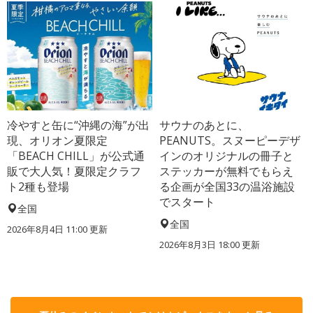
冷やすと缶に“沖縄の海”が出
サウナのあとに、
現、オリオン夏限定
PEANUTS。スヌーピーデザ
「BEACH CHILL」が公式通
インのオリジナルの冊子と
販で大人気！夏限定クラフ
ステッカーが無料でもらえ
ト2種も登場
る企画が全国33の温浴施設
でスタート
全国
全国
2026年8月4日 11:00
更新
2026年8月3日 18:00
更新