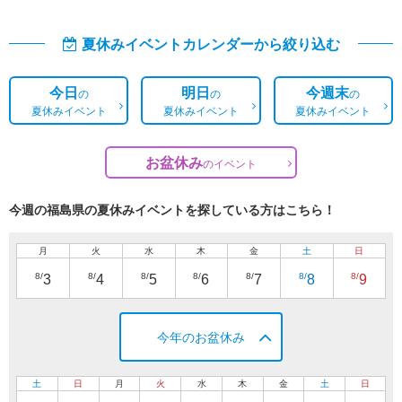
夏休みイベントカレンダーから絞り込む
今日
明日
今週末
の
の
の
夏休みイベント
夏休みイベント
夏休みイベント
お盆休み
の
イベント
今週の福島県の夏休みイベントを探している方はこちら！
月
火
水
木
金
土
日
8/
8/
8/
8/
8/
8/
8/
3
4
5
6
7
8
9
今年のお盆休み
土
日
月
火
水
木
金
土
日