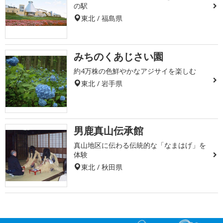
の駅
東北 / 福島県
みちのくあじさい園
約4万株の色鮮やかなアジサイを楽しむ
東北 / 岩手県
男鹿真山伝承館
真山地区に伝わる伝統的な「なまはげ」を
体験
東北 / 秋田県