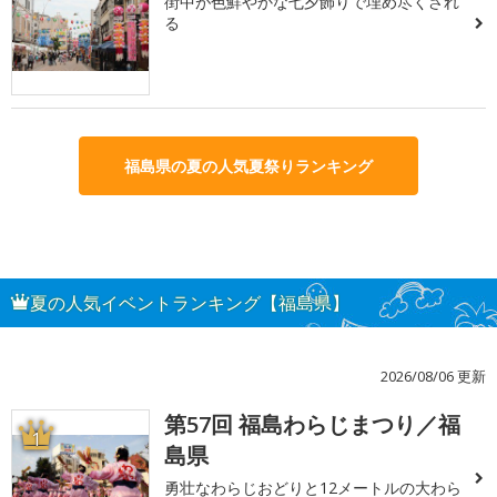
街中が色鮮やかな七夕飾りで埋め尽くされ
る
福島県の夏の人気夏祭りランキング
夏の人気イベントランキング【福島県】
2026/08/06 更新
第57回 福島わらじまつり／福
1
島県
勇壮なわらじおどりと12メートルの大わら