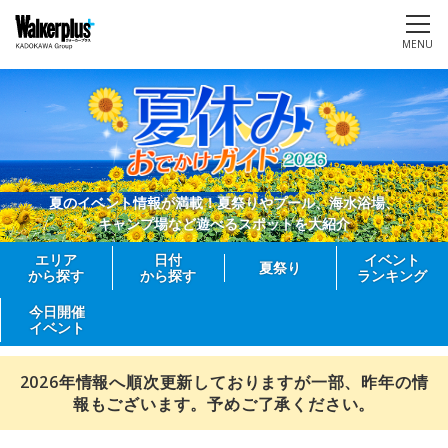
MENU
夏のイベント情報が満載！夏祭りやプール、海水浴場、
キャンプ場など遊べるスポットを大紹介
エリア
日付
イベント
夏祭り
から探す
から探す
ランキング
今日開催
イベント
2026年情報へ順次更新しておりますが一部、昨年の情
報もございます。予めご了承ください。