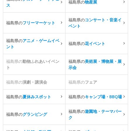
福島県の
物産展
ス
福島県の
コンサート・音楽イ
福島県の
フリーマーケット
ベント
福島県の
アニメ・ゲームイベ
福島県の
花イベント
ント
福島県の
動物ふれあいイベン
福島県の
美術展・博物展・展
ト
示会
福島県の
演劇・講演会
福島県の
フェア
福島県の
夏休みスポット
福島県の
キャンプ場・BBQ場
福島県の
遊園地・テーマパー
福島県の
グランピング
ク