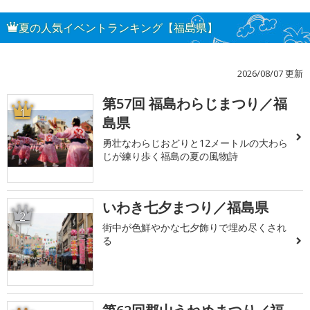
夏の人気イベントランキング【福島県】
2026/08/07 更新
第57回 福島わらじまつり／福
1
島県
勇壮なわらじおどりと12メートルの大わら
じが練り歩く福島の夏の風物詩
いわき七夕まつり／福島県
2
街中が色鮮やかな七夕飾りで埋め尽くされ
る