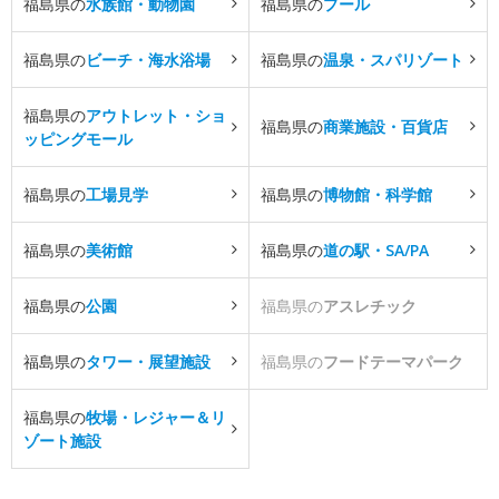
福島県の
水族館・動物園
福島県の
プール
福島県の
ビーチ・海水浴場
福島県の
温泉・スパリゾート
福島県の
アウトレット・ショ
福島県の
商業施設・百貨店
ッピングモール
福島県の
工場見学
福島県の
博物館・科学館
福島県の
美術館
福島県の
道の駅・SA/PA
福島県の
公園
福島県の
アスレチック
福島県の
タワー・展望施設
福島県の
フードテーマパーク
福島県の
牧場・レジャー＆リ
ゾート施設