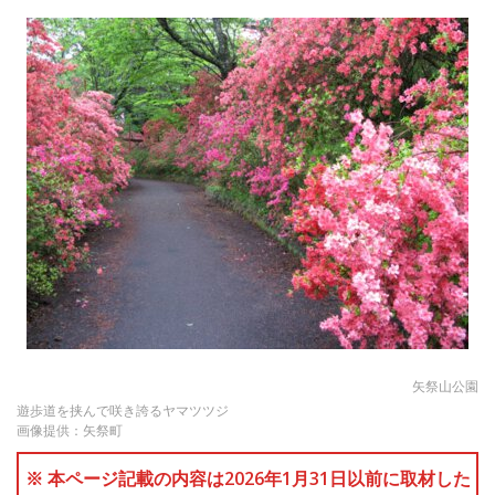
矢祭山公園
遊歩道を挟んで咲き誇るヤマツツジ
画像提供：矢祭町
※ 本ページ記載の内容は2026年1月31日以前に取材した