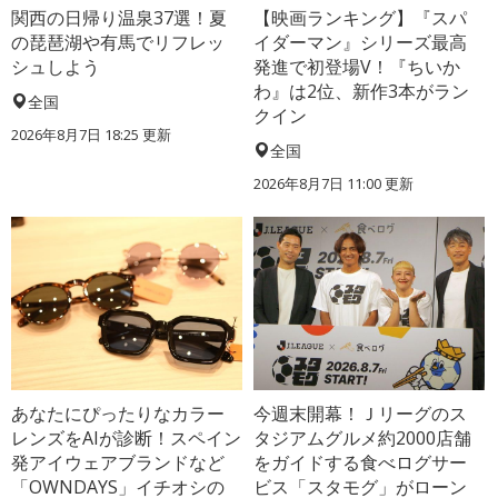
関西の日帰り温泉37選！夏
【映画ランキング】『スパ
の琵琶湖や有馬でリフレッ
イダーマン』シリーズ最高
シュしよう
発進で初登場V！『ちいか
わ』は2位、新作3本がラン
全国
クイン
2026年8月7日 18:25
更新
全国
2026年8月7日 11:00
更新
あなたにぴったりなカラー
今週末開幕！Ｊリーグのス
レンズをAIが診断！スペイン
タジアムグルメ約2000店舗
発アイウェアブランドなど
をガイドする食べログサー
「OWNDAYS」イチオシの
ビス「スタモグ」がローン