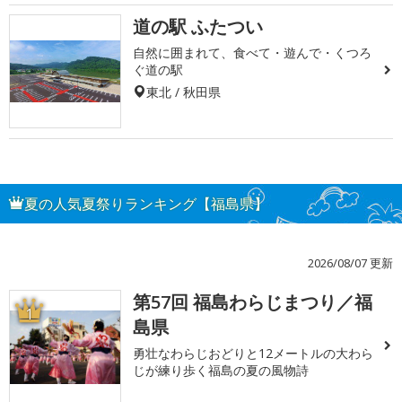
道の駅 ふたつい
自然に囲まれて、食べて・遊んで・くつろ
ぐ道の駅
東北 / 秋田県
夏の人気夏祭りランキング【福島県】
2026/08/07 更新
第57回 福島わらじまつり／福
1
島県
勇壮なわらじおどりと12メートルの大わら
じが練り歩く福島の夏の風物詩