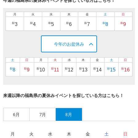
今週の福島県の夏休みイベントを探している方はこちら！
月
火
水
木
金
土
日
8/
8/
8/
8/
8/
8/
8/
3
4
5
6
7
8
9
今年のお盆休み
土
日
月
火
水
木
金
土
日
8/
8/
8/
8/
8/
8/
8/
8/
8/
8
9
10
11
12
13
14
15
16
来週以降の福島県の夏休みイベントを探している方はこちら！
6月
7月
8月
月
火
水
木
金
土
日