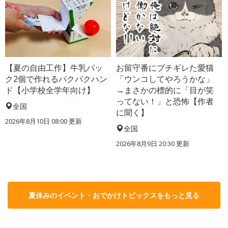
【夏の自由工作】牛乳パッ
お留守番にブチギレた愛猫
ク2個で作れるパクパクハン
「ウンコしてやろうかな」
ド【小学校全学年向け】
→まさかの標的に「目が笑
ってない！」と恐怖【作者
全国
に聞く】
2026年8月10日 08:00
更新
全国
2026年8月9日 20:30
更新
夏休みのイベント・おでかけトピックスをもっと見る