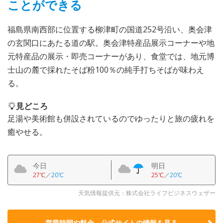
ことができる
福島県南西部に位置する柳津町の国道252号沿い、奥会津
の玄関口にあたる道の駅。奥会津特産品展示コーナーや地
元特産品の展示・即売コーナーがあり、食堂では、地元博
士山の麓で採れたそば粉100％の純手打ちそばが味わえ
る。
見どころ
足湯や美術館も併設されているのでゆったりと旅の疲れを
癒やせる。
今日
明日
27℃
／
20℃
25℃
／
20℃
天気情報提供元：株式会社ライフビジネスウェザー
営業時間や料金、公式サイトの
情報を見る