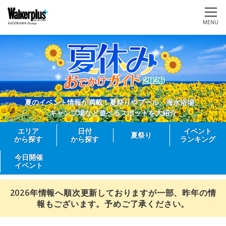
MENU
夏のイベント情報が満載！夏祭りやプール、海水浴場、
キャンプ場など遊べるスポットを大紹介
エリア
日付
イベント
夏祭り
から探す
から探す
ランキング
今日開催
イベント
2026年情報へ順次更新しておりますが一部、昨年の情
報もございます。予めご了承ください。