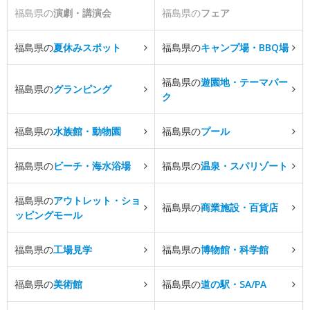
福島県の
演劇・講演会
福島県の
フェア
福島県の
夏休みスポット
福島県の
キャンプ場・BBQ場
福島県の
遊園地・テーマパー
福島県の
グランピング
ク
福島県の
水族館・動物園
福島県の
プール
福島県の
ビーチ・海水浴場
福島県の
温泉・スパリゾート
福島県の
アウトレット・ショ
福島県の
商業施設・百貨店
ッピングモール
福島県の
工場見学
福島県の
博物館・科学館
福島県の
美術館
福島県の
道の駅・SA/PA