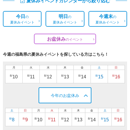
夏休みイベントカレンダーから絞り込む
今日
明日
今週末
の
の
の
夏休みイベント
夏休みイベント
夏休みイベント
お盆休み
の
イベント
今週の福島県の夏休みイベントを探している方はこちら！
月
火
水
木
金
土
日
8/
8/
8/
8/
8/
8/
8/
10
11
12
13
14
15
16
今年のお盆休み
土
日
月
火
水
木
金
土
日
8/
8/
8/
8/
8/
8/
8/
8/
8/
8
9
10
11
12
13
14
15
16