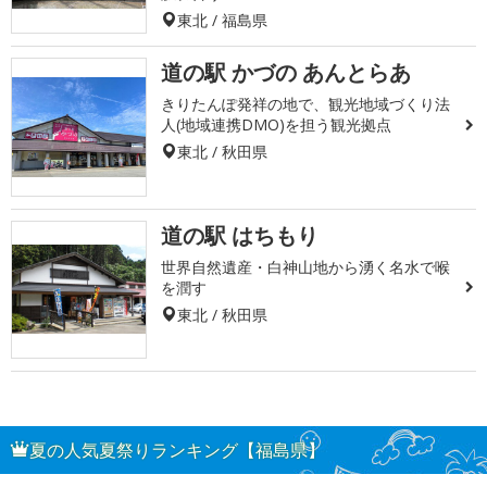
東北 / 福島県
道の駅 かづの あんとらあ
きりたんぽ発祥の地で、観光地域づくり法
人(地域連携DMO)を担う観光拠点
東北 / 秋田県
道の駅 はちもり
世界自然遺産・白神山地から湧く名水で喉
を潤す
東北 / 秋田県
夏の人気夏祭りランキング【福島県】