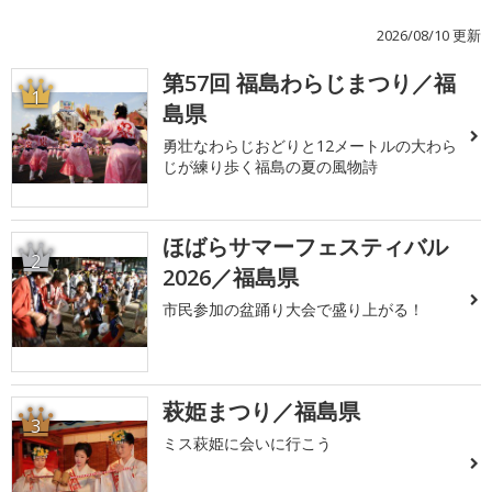
2026/08/10 更新
第57回 福島わらじまつり／福
1
島県
勇壮なわらじおどりと12メートルの大わら
じが練り歩く福島の夏の風物詩
ほばらサマーフェスティバル
2
2026／福島県
市民参加の盆踊り大会で盛り上がる！
萩姫まつり／福島県
3
ミス萩姫に会いに行こう