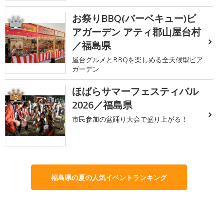
お祭りBBQ(バーベキュー)ビ
2
アガーデン アティ郡山屋台村
／福島県
屋台グルメとBBQを楽しめる全天候型ビア
ガーデン
ほばらサマーフェスティバル
3
2026／福島県
市民参加の盆踊り大会で盛り上がる！
福島県の夏の人気イベントランキング