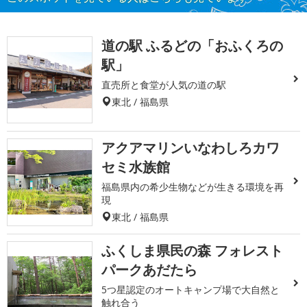
道の駅 ふるどの「おふくろの
駅」
直売所と食堂が人気の道の駅
東北 / 福島県
アクアマリンいなわしろカワ
セミ水族館
福島県内の希少生物などが生きる環境を再
現
東北 / 福島県
ふくしま県民の森 フォレスト
パークあだたら
5つ星認定のオートキャンプ場で大自然と
触れ合う