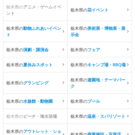
栃木県の
アニメ・ゲームイベ
栃木県の
花イベント
ント
栃木県の
動物ふれあいイベン
栃木県の
美術展・博物展・展
ト
示会
栃木県の
演劇・講演会
栃木県の
フェア
栃木県の
夏休みスポット
栃木県の
キャンプ場・BBQ場
栃木県の
遊園地・テーマパー
栃木県の
グランピング
ク
栃木県の
水族館・動物園
栃木県の
プール
栃木県の
ビーチ・海水浴場
栃木県の
温泉・スパリゾート
栃木県の
アウトレット・ショ
栃木県の
商業施設・百貨店