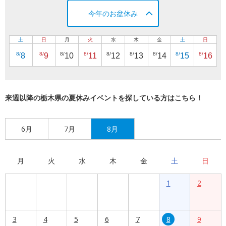
今年のお盆休み
土
日
月
火
水
木
金
土
日
8/
8/
8/
8/
8/
8/
8/
8/
8/
8
9
10
11
12
13
14
15
16
来週以降の栃木県の夏休みイベントを探している方はこちら！
6月
7月
8月
月
火
水
木
金
土
日
1
2
3
4
5
6
7
8
9