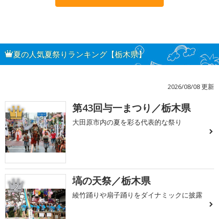
夏の人気夏祭りランキング【栃木県】
2026/08/08 更新
第43回与一まつり／栃木県
1
大田原市内の夏を彩る代表的な祭り
塙の天祭／栃木県
2
綾竹踊りや扇子踊りをダイナミックに披露