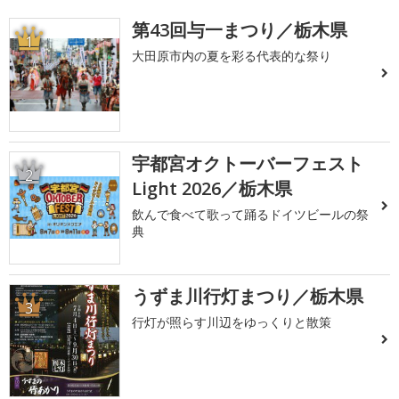
第43回与一まつり／栃木県
1
大田原市内の夏を彩る代表的な祭り
宇都宮オクトーバーフェスト
2
Light 2026／栃木県
飲んで食べて歌って踊るドイツビールの祭
典
うずま川行灯まつり／栃木県
3
行灯が照らす川辺をゆっくりと散策