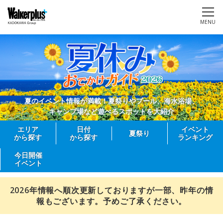
MENU
夏のイベント情報が満載！夏祭りやプール、海水浴場、
キャンプ場など遊べるスポットを大紹介
エリア
日付
イベント
夏祭り
から探す
から探す
ランキング
今日開催
イベント
2026年情報へ順次更新しておりますが一部、昨年の情
報もございます。予めご了承ください。