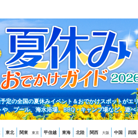
開催予定の全国の夏休みイベント＆おでかけスポットがエ
トや、プール、海水浴場、BBQ・キャンプ場など、遊べ
道
東北
関東
甲信越
東海
北陸
関西
中国
四国
東京
大阪