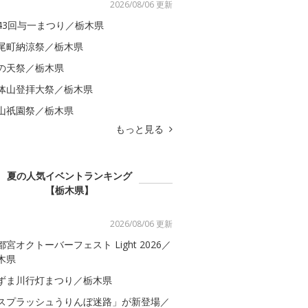
2026/08/06 更新
43回与一まつり／栃木県
尾町納涼祭／栃木県
の天祭／栃木県
体山登拝大祭／栃木県
山祇園祭／栃木県
もっと見る
夏の人気イベントランキング
【栃木県】
2026/08/06 更新
都宮オクトーバーフェスト Light 2026／
木県
ずま川行灯まつり／栃木県
スプラッシュうりんぼ迷路」が新登場／