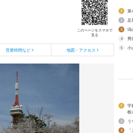
第
1
足
2
塙
3
このページをスマホで
見る
男
4
小
5
営業時間など
地図・アクセス
宇
1
栃
う
2
「
3