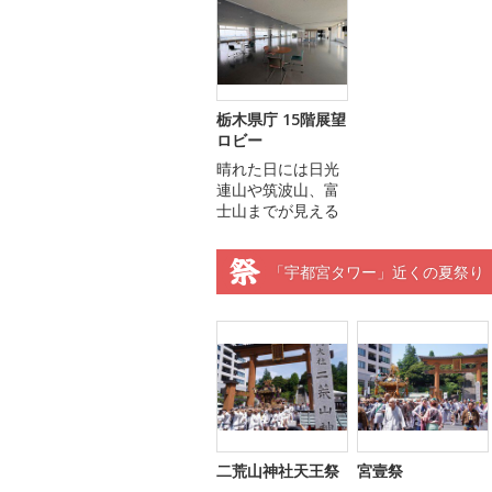
栃木県庁 15階展望
ロビー
晴れた日には日光
連山や筑波山、富
士山までが見える
「宇都宮タワー」近くの夏祭り
二荒山神社天王祭
宮壹祭