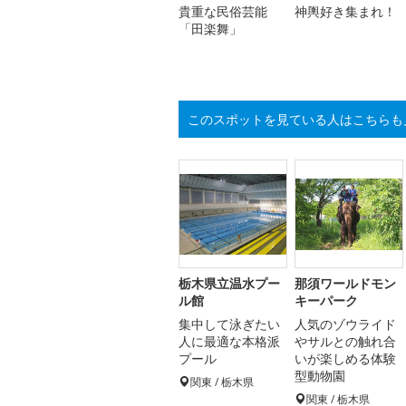
貴重な民俗芸能
神輿好き集まれ！
「田楽舞」
このスポットを見ている人はこちらも
栃木県立温水プー
那須ワールドモン
ル館
キーパーク
集中して泳ぎたい
人気のゾウライド
人に最適な本格派
やサルとの触れ合
プール
いが楽しめる体験
型動物園
関東 / 栃木県
関東 / 栃木県