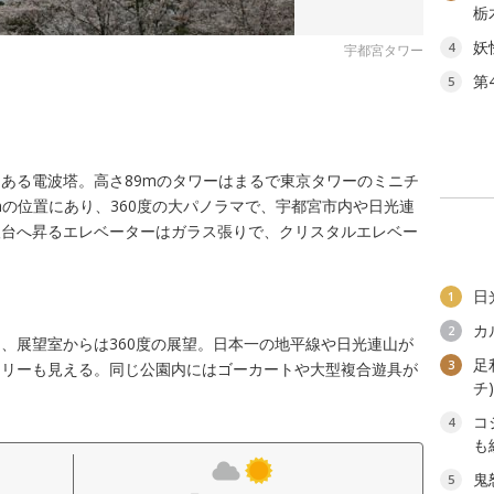
栃
妖
4
宇都宮タワー
第
5
ある電波塔。高さ89mのタワーはまるで東京タワーのミニチ
mの位置にあり、360度の大パノラマで、宇都宮市内や日光連
望台へ昇るエレベーターはガラス張りで、クリスタルエレベー
日
1
カ
2
、展望室からは360度の展望。日本一の地平線や日光連山が
足
3
ツリーも見える。同じ公園内にはゴーカートや大型複合遊具が
チ
コ
4
も
鬼
5