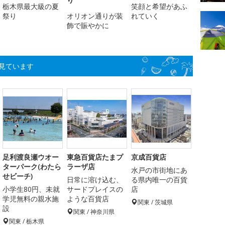
栃木県最大級の夏
笑顔と希望があふ
祭り
オリオン通りが装
れていく
飾で賑やかに
見ています
足利渡良瀬ウオー
東急百貨店たまプ
京成百貨店
ターパーク(わたら
ラーザ店
水戸の市街地にあ
せビーチ)
日常に溶け込む、
る県内唯一の百貨
小学生80円、未就
サードプレイスの
店
学児無料の親水施
ような百貨店
関東 / 茨城県
設
関東 / 神奈川県
関東 / 栃木県