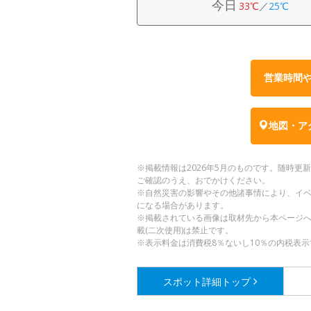
今日
33℃
／
25℃
営業時間
地図・ア
※掲載情報は2026年5月のものです。随時
ご確認のうえ、おでかけください。
※自然災害の影響やその他諸事情により、イ
になる場合があります。
※掲載されている画像は取材先から本ページ
載(二次使用)は禁止です。
※表示料金は消費税8％ないし10％の内税表示
スポット詳細
トップ