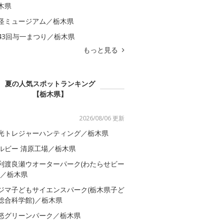
木県
怪ミュージアム／栃木県
43回与一まつり／栃木県
もっと見る
夏の人気スポットランキング
【栃木県】
2026/08/06 更新
光トレジャーハンティング／栃木県
ルビー 清原工場／栃木県
利渡良瀬ウオーターパーク(わたらせビー
)／栃木県
ジマ子どもサイエンスパーク(栃木県子ど
総合科学館)／栃木県
怒グリーンパーク／栃木県