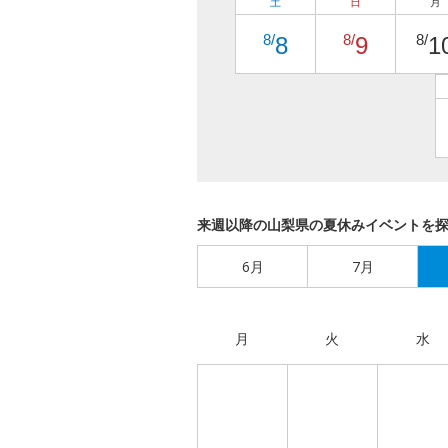
土
日
月
8/
8/
8/
8
9
1
来週以降の山梨県の夏休みイベントを
6月
7月
月
火
水