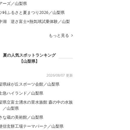
アーズ／山梨県
ツ峠ふるさと夏まつり2026／山梨県
中湖 逆さ富士×熱気球試乗体験／山梨
もっと見る
夏の人気スポットランキング
【山梨県】
2026/08/07 更新
梨県緑が丘スポーツ会館／山梨県
士急ハイランド／山梨県
梨県立富士湧水の里水族館 森の中の水族
。／山梨県
さな蔵の美術館／山梨県
梗信玄餅工場テーマパーク／山梨県