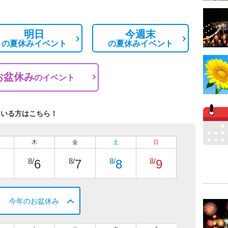
明日
今週末
の
夏休みイベント
の
夏休みイベント
お盆休み
の
イベント
ている方はこちら！
木
金
土
日
8/
8/
8/
8/
6
7
8
9
今年のお盆休み