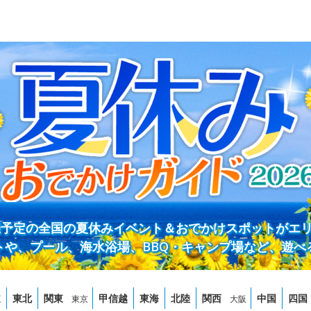
開催予定の全国の夏休みイベント＆おでかけスポットがエ
トや、プール、海水浴場、BBQ・キャンプ場など、遊べ
道
東北
関東
甲信越
東海
北陸
関西
中国
四国
東京
大阪