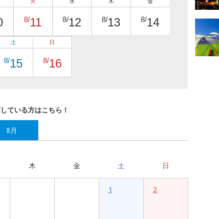
火
水
木
金
8/
8/
8/
8/
0
11
12
13
14
土
日
8/
8/
15
16
探している方はこちら！
8月
木
金
土
日
1
2