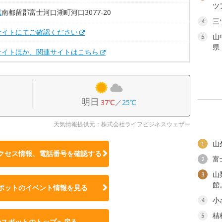
ツ
県
南都留郡富士河口湖町河口3077-20
三
4
サイトにてご確認ください
山
5
県
サイトほか、関連サイトはこちら
明日
37℃
／
25℃
天気情報提供元：株式会社ライフビジネスウェザー
山
1
クセス情報、電話番号を確認する
富
2
山
3
館
ポットのイベント情報を見る
小
4
桔
5
のスポットのトップへ戻る