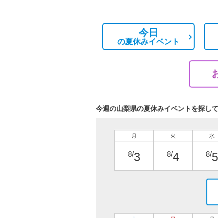
今日
の
夏休みイベント
今週の山梨県の夏休みイベントを探し
月
火
水
8/
8/
8/
3
4
5