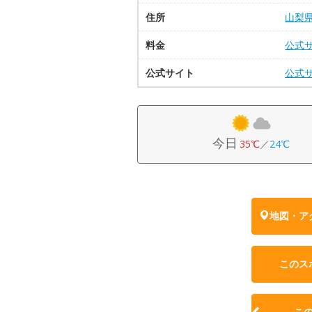
住所
山梨
料金
公式
公式サイト
公式
今日
35℃
／
24℃
地図・ア
このス
こ