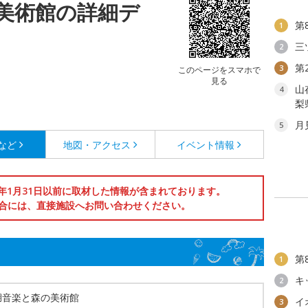
美術館の詳細デ
第
1
三
2
第
3
このページをスマホで
見る
山
4
梨
月
5
など
地図・アクセス
イベント情報
6年1月31日以前に取材した情報が含まれております。
合には、直接施設へお問い合わせください。
第
1
キ
2
湖音楽と森の美術館
イ
3