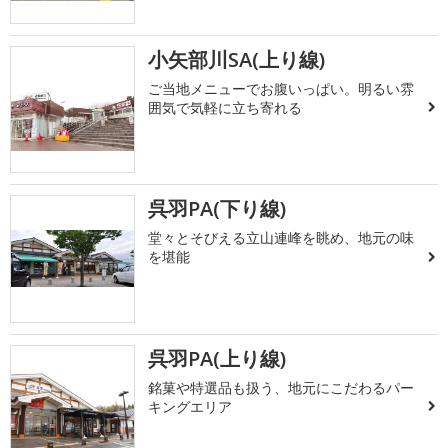
小矢部川SA(上り線)
ご当地メニューでお腹いっぱい。明るい雰
囲気で気軽に立ち寄れる
呉羽PA(下り線)
堂々とそびえる立山連峰を眺め、地元の味
を堪能
呉羽PA(上り線)
銘菓や特選品も扱う、地元にこだわるパー
キングエリア