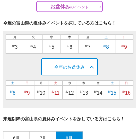
お盆休み
の
イベント
今週の富山県の夏休みイベントを探している方はこちら！
月
火
水
木
金
土
日
8/
8/
8/
8/
8/
8/
8/
3
4
5
6
7
8
9
今年のお盆休み
土
日
月
火
水
木
金
土
日
8/
8/
8/
8/
8/
8/
8/
8/
8/
8
9
10
11
12
13
14
15
16
来週以降の富山県の夏休みイベントを探している方はこちら！
6月
7月
8月