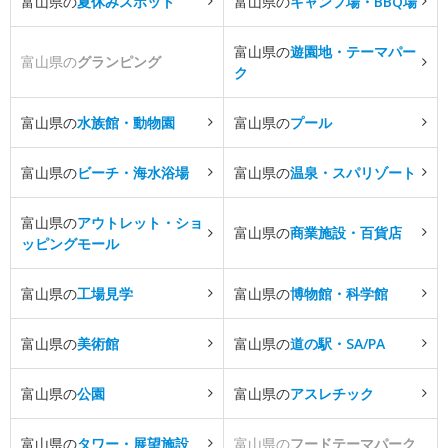
富山県の
夏休みスポット
富山県の
キャンプ場・BBQ場
富山県の
遊園地・テーマパー
富山県の
グランピング
ク
富山県の
水族館・動物園
富山県の
プール
富山県の
ビーチ・海水浴場
富山県の
温泉・スパリゾート
富山県の
アウトレット・ショ
富山県の
商業施設・百貨店
ッピングモール
富山県の
工場見学
富山県の
博物館・科学館
富山県の
美術館
富山県の
道の駅・SA/PA
富山県の
公園
富山県の
アスレチック
富山県の
タワー・展望施設
富山県の
フードテーマパーク