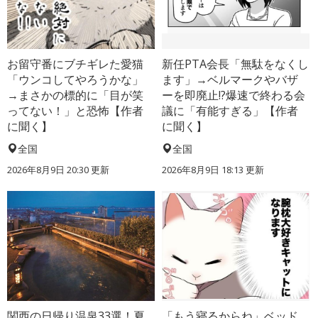
お留守番にブチギレた愛猫
新任PTA会長「無駄をなくし
「ウンコしてやろうかな」
ます」→ベルマークやバザ
→まさかの標的に「目が笑
ーを即廃止!?爆速で終わる会
ってない！」と恐怖【作者
議に「有能すぎる」【作者
に聞く】
に聞く】
全国
全国
2026年8月9日 20:30
更新
2026年8月9日 18:13
更新
関西の日帰り温泉33選！夏
「もう寝るからね」ベッド