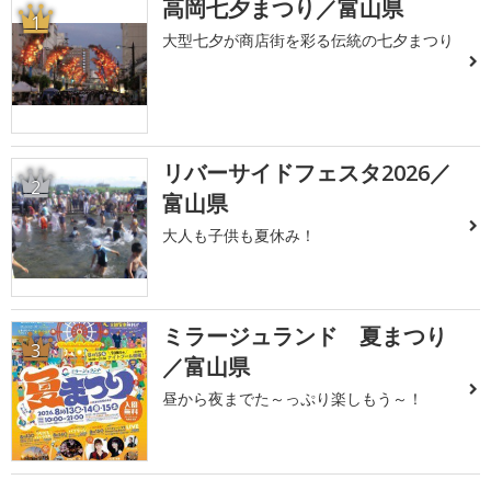
高岡七夕まつり／富山県
1
大型七夕が商店街を彩る伝統の七夕まつり
リバーサイドフェスタ2026／
2
富山県
大人も子供も夏休み！
ミラージュランド 夏まつり
3
／富山県
昼から夜までた～っぷり楽しもう～！