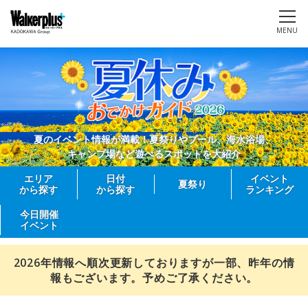
MENU
夏のイベント情報が満載！夏祭りやプール、海水浴場、
キャンプ場など遊べるスポットを大紹介
エリア
日付
イベント
夏祭り
から探す
から探す
ランキング
今日開催
イベント
2026年情報へ順次更新しておりますが一部、昨年の情
報もございます。予めご了承ください。