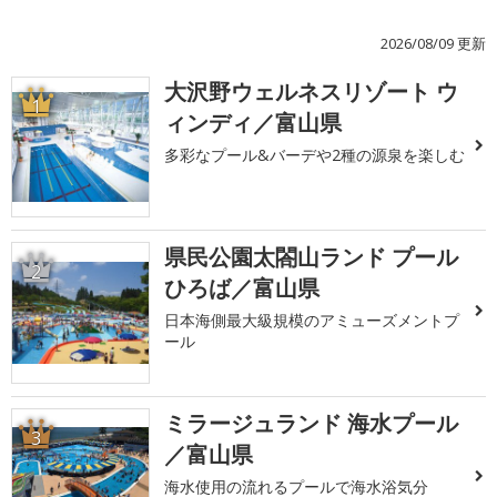
2026/08/09 更新
大沢野ウェルネスリゾート ウ
1
ィンディ／富山県
多彩なプール&バーデや2種の源泉を楽しむ
県民公園太閤山ランド プール
2
ひろば／富山県
日本海側最大級規模のアミューズメントプ
ール
ミラージュランド 海水プール
3
／富山県
海水使用の流れるプールで海水浴気分