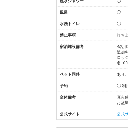
温水シャワー
◯
風呂
◯
水洗トイレ
◯
禁止事項
打ち上
宿泊施設備考
4名用
追加料
ロッジ
名10
ペット同伴
あり
予約
◯ 利
全体備考
直火
お盆
公式サイト
公式