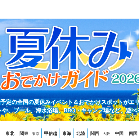
開催予定の全国の夏休みイベント＆おでかけスポットがエ
トや、プール、海水浴場、BBQ・キャンプ場など、遊べ
道
東北
関東
甲信越
東海
北陸
関西
中国
四国
東京
大阪