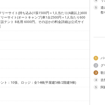
う
4
道
5
祭り
フリーサイト(持ち込み)1張1500円＋1人当たり(4歳以上)600
リーサイト(オートキャンプ)車1台2500円＋1人当たり600
設テント 8名用 6000円。そのほかの料金詳細は公式サイ
照
。
パ
1
グ
2
歌
3
吉
4
ント：10張、ロッジ：全14棟(平屋建5棟/2階建9棟)
阿
5