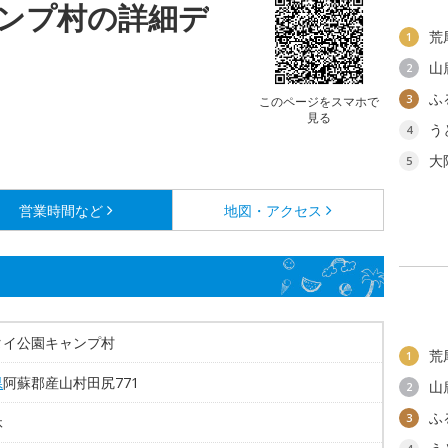
ンプ村の詳細デ
荒
1
山
2
ふ
3
このページをスマホで
見る
う
4
大
5
営業時間など
地図・アクセス
タイ公園キャンプ村
荒
1
県
阿蘇郡産山村田尻771
山
2
ふ
3
休