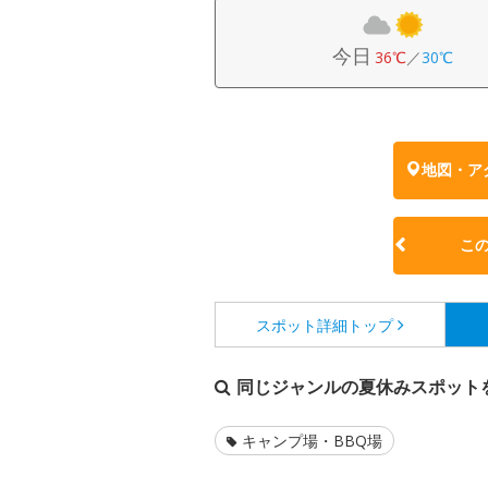
今日
36℃
／
30℃
地図・ア
こ
スポット詳細
トップ
同じジャンルの夏休みスポット
キャンプ場・BBQ場