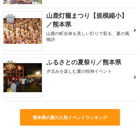
山鹿灯籠まつり【規模縮小】
2
／熊本県
山鹿の町全体を美しい灯りで彩る、夏の風
物詩
ふるさとの夏祭り／熊本県
3
夕涼みを楽しむ夏の恒例イベント
熊本県の夏の人気イベントランキング