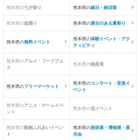
熊本県の
七夕祭り
熊本県の
縁日・納涼祭
熊本県の
盆踊り
熊本県の
屋台のある夏祭り
熊本県の
体験イベント・アク
熊本県の
無料イベント
ティビティ
熊本県の
グルメ・フードフェ
熊本県の
物産展
ス
熊本県の
コンサート・音楽イ
熊本県の
フリーマーケット
ベント
熊本県の
アニメ・ゲームイベ
熊本県の
花イベント
ント
熊本県の
動物ふれあいイベン
熊本県の
美術展・博物展・展
ト
示会