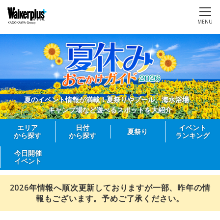
MENU
夏のイベント情報が満載！夏祭りやプール、海水浴場、
キャンプ場など遊べるスポットを大紹介
エリア
日付
イベント
夏祭り
から探す
から探す
ランキング
今日開催
イベント
2026年情報へ順次更新しておりますが一部、昨年の情
報もございます。予めご了承ください。