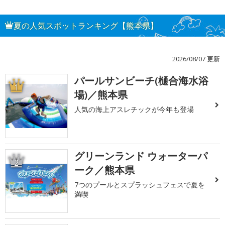
夏の人気スポットランキング【熊本県】
2026/08/07 更新
パールサンビーチ(樋合海水浴
1
場)／熊本県
人気の海上アスレチックが今年も登場
グリーンランド ウォーターパ
2
ーク／熊本県
7つのプールとスプラッシュフェスで夏を
満喫