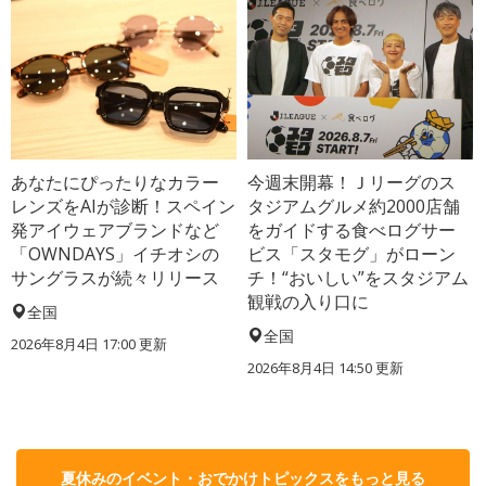
あなたにぴったりなカラー
今週末開幕！Ｊリーグのス
レンズをAIが診断！スペイン
タジアムグルメ約2000店舗
発アイウェアブランドなど
をガイドする食べログサー
「OWNDAYS」イチオシの
ビス「スタモグ」がローン
サングラスが続々リリース
チ！“おいしい”をスタジアム
観戦の入り口に
全国
全国
2026年8月4日 17:00
更新
2026年8月4日 14:50
更新
夏休みのイベント・おでかけトピックスをもっと見る