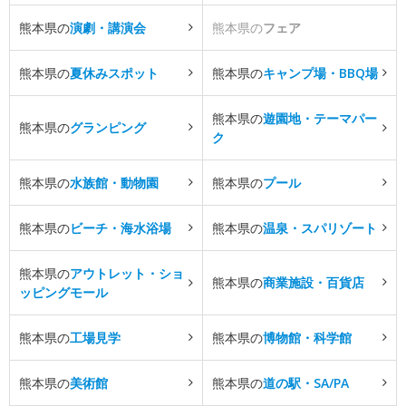
熊本県の
演劇・講演会
熊本県の
フェア
熊本県の
夏休みスポット
熊本県の
キャンプ場・BBQ場
熊本県の
遊園地・テーマパー
熊本県の
グランピング
ク
熊本県の
水族館・動物園
熊本県の
プール
熊本県の
ビーチ・海水浴場
熊本県の
温泉・スパリゾート
熊本県の
アウトレット・ショ
熊本県の
商業施設・百貨店
ッピングモール
熊本県の
工場見学
熊本県の
博物館・科学館
熊本県の
美術館
熊本県の
道の駅・SA/PA