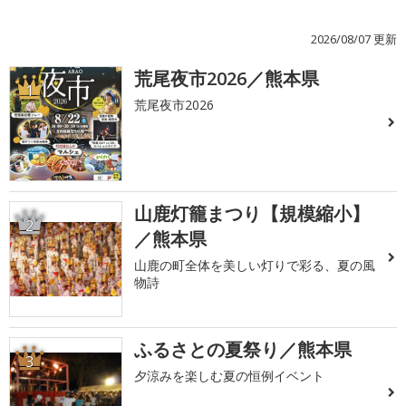
2026/08/07 更新
荒尾夜市2026／熊本県
1
荒尾夜市2026
山鹿灯籠まつり【規模縮小】
2
／熊本県
山鹿の町全体を美しい灯りで彩る、夏の風
物詩
ふるさとの夏祭り／熊本県
3
夕涼みを楽しむ夏の恒例イベント