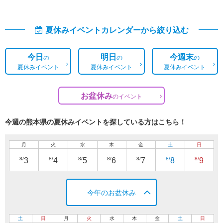
夏休みイベントカレンダーから絞り込む
今日
明日
今週末
の
の
の
夏休みイベント
夏休みイベント
夏休みイベント
お盆休み
の
イベント
今週の熊本県の夏休みイベントを探している方はこちら！
月
火
水
木
金
土
日
8/
8/
8/
8/
8/
8/
8/
3
4
5
6
7
8
9
今年のお盆休み
土
日
月
火
水
木
金
土
日