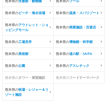
熊本県の
水族館・動物園
熊本県の
プール
熊本県の
ビーチ・海水浴場
熊本県の
温泉・スパリゾート
熊本県の
アウトレット・ショ
熊本県の
商業施設・百貨店
ッピングモール
熊本県の
工場見学
熊本県の
博物館・科学館
熊本県の
美術館
熊本県の
道の駅・SA/PA
熊本県の
公園
熊本県の
アスレチック
熊本県の
タワー・展望施設
熊本県の
フードテーマパーク
熊本県の
牧場・レジャー＆リ
ゾート施設