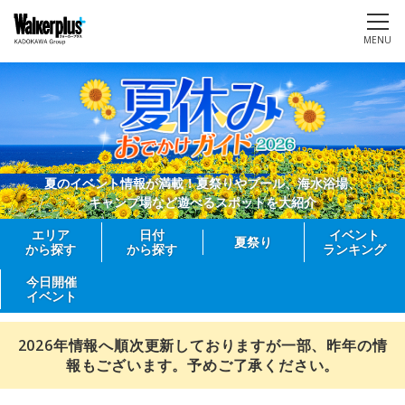
MENU
夏のイベント情報が満載！夏祭りやプール、海水浴場、
キャンプ場など遊べるスポットを大紹介
エリア
日付
イベント
夏祭り
から探す
から探す
ランキング
今日開催
イベント
2026年情報へ順次更新しておりますが一部、昨年の情
報もございます。予めご了承ください。