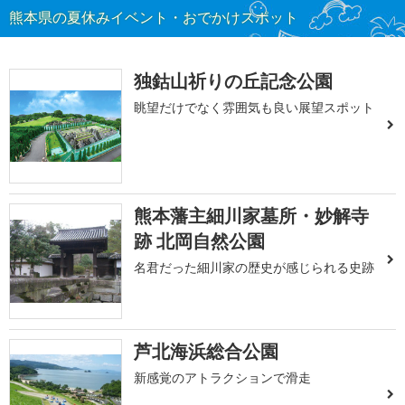
熊本県の夏休みイベント・おでかけスポット
独鈷山祈りの丘記念公園
眺望だけでなく雰囲気も良い展望スポット
熊本藩主細川家墓所・妙解寺
跡 北岡自然公園
名君だった細川家の歴史が感じられる史跡
芦北海浜総合公園
新感覚のアトラクションで滑走