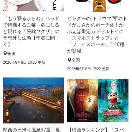
「もう寝るからね」ベッド
ピングーの“トラウマ回”のト
で待機する白猫→冬になる
ドがまさかのポーチ化！か
と現れる「腕枕ヤクザ」の
ぷえぼ限定カプセルトイに
予想外な生態【作者に聞
「スマホストラップ」と
く】
「フェイスポーチ」全10種
が登場
全国
全国
2026年8月8日 20:35
更新
2026年8月8日 17:22
更新
関西の日帰り温泉37選！夏
【映画ランキング】『スパ