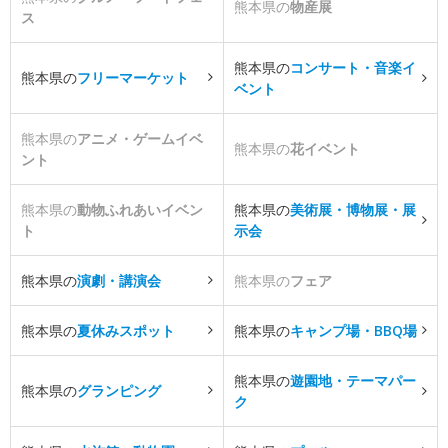
熊本県の
物産展
ス
熊本県の
コンサート・音楽イ
熊本県の
フリーマーケット
ベント
熊本県の
アニメ・ゲームイベ
熊本県の
花イベント
ント
熊本県の
動物ふれあいイベン
熊本県の
美術展・博物展・展
ト
示会
熊本県の
演劇・講演会
熊本県の
フェア
熊本県の
夏休みスポット
熊本県の
キャンプ場・BBQ場
熊本県の
遊園地・テーマパー
熊本県の
グランピング
ク