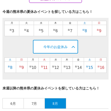
今週の熊本県の夏休みイベントを探している方はこちら！
月
火
水
木
金
土
日
8/
8/
8/
8/
8/
8/
8/
3
4
5
6
7
8
9
今年のお盆休み
土
日
月
火
水
木
金
土
日
8/
8/
8/
8/
8/
8/
8/
8/
8/
8
9
10
11
12
13
14
15
16
来週以降の熊本県の夏休みイベントを探している方はこちら！
6月
7月
8月