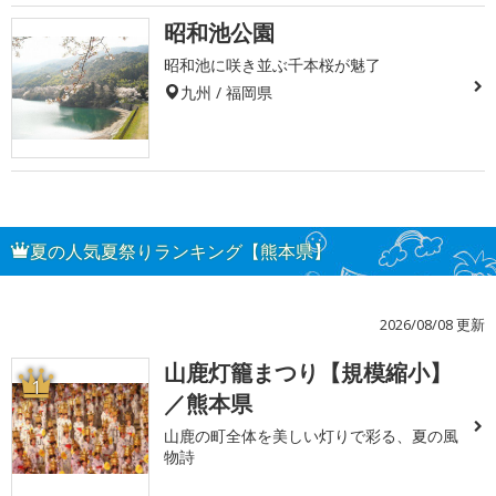
昭和池公園
昭和池に咲き並ぶ千本桜が魅了
九州 / 福岡県
夏の人気夏祭りランキング【熊本県】
2026/08/08 更新
山鹿灯籠まつり【規模縮小】
1
／熊本県
山鹿の町全体を美しい灯りで彩る、夏の風
物詩