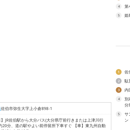
第
4
姫
5
佐
1
駄
2
内
3
別
4
分
県
佐伯市弥生大字上小倉898-1
サ
5
車】JR佐伯駅から大分バス(大分県庁前行きまたは上津川行
ン
約20分、道の駅やよい前停留所下車すぐ 【車】東九州自動