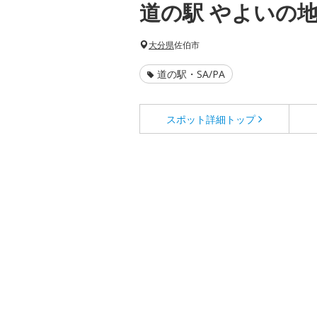
道の駅 やよいの
大分県
佐伯市
道の駅・SA/PA
スポット詳細
トップ