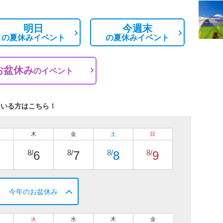
明日
今週末
の
夏休みイベント
の
夏休みイベント
お盆休み
の
イベント
ている方はこちら！
木
金
土
日
8/
8/
8/
8/
6
7
8
9
今年のお盆休み
火
水
木
金