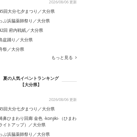
2026/08/06 更新
45回大分七夕まつり／大分県
っぷ浜脇薬師祭り／大分県
42回 府内戦紙／大分県
島盆踊り／大分県
舟祭／大分県
もっと見る
夏の人気イベントランキング
【大分県】
2026/08/06 更新
45回大分七夕まつり／大分県
崎鼻ひまわり回廊 金色 -konjiki-（ひまわ
ライトアップ）／大分県
っぷ浜脇薬師祭り／大分県