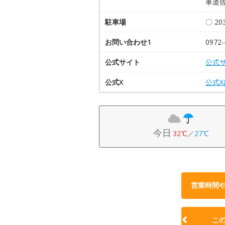
車道佐
駐車場
〇 2
お問い合わせ1
0972-
公式サイト
公式
公式X
公式
今日
32℃
／
27℃
営業時間
こ