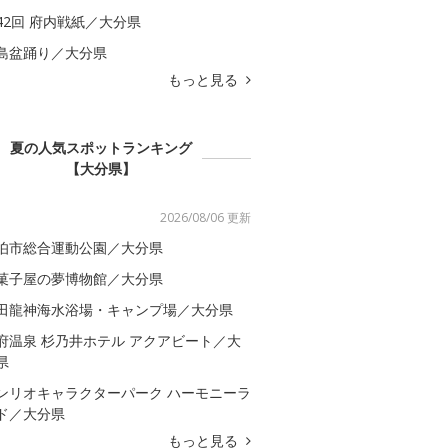
42回 府内戦紙／大分県
島盆踊り／大分県
もっと見る
夏の人気スポットランキング
【大分県】
2026/08/06 更新
伯市総合運動公園／大分県
菓子屋の夢博物館／大分県
田龍神海水浴場・キャンプ場／大分県
府温泉 杉乃井ホテル アクアビート／大
県
ンリオキャラクターパーク ハーモニーラ
ド／大分県
もっと見る