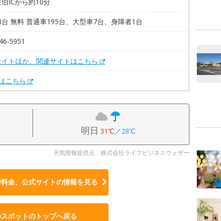
伯ICから約10分
03台 無料 普通車195台、大型車7台、身障者1台
46-5951
サイトほか、関連サイトはこちら
Xはこちら
明日
31℃
／
28℃
天気情報提供元：株式会社ライフビジネスウェザー
や料金、公式サイトの
情報を見る
のスポットのトップへ戻る