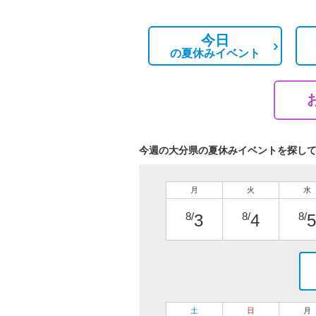
今日
の
夏休みイベント
今週の大分県の夏休みイベントを探し
月
火
水
8/
8/
8/
3
4
5
土
日
月