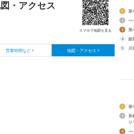
地図・アクセス
第
1
べ
2
第
3
スマホで地図を見る
姫
4
川
5
営業時間など
地図・アクセス
第
1
長
2
り
べ
3