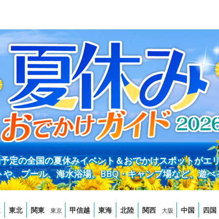
開催予定の全国の夏休みイベント＆おでかけスポットがエ
トや、プール、海水浴場、BBQ・キャンプ場など、遊べ
道
東北
関東
甲信越
東海
北陸
関西
中国
四国
東京
大阪