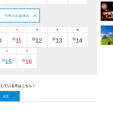
今年のお盆休み
火
水
木
金
8/
8/
8/
8/
0
11
12
13
14
土
日
8/
8/
15
16
探している方はこちら！
8月