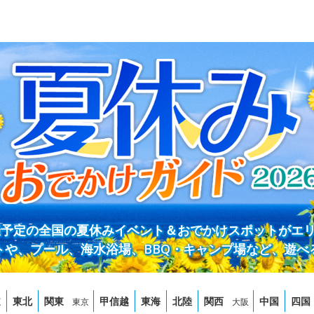
開催予定の全国の夏休みイベント＆おでかけスポットがエ
トや、プール、海水浴場、BBQ・キャンプ場など、遊べ
道
東北
関東
甲信越
東海
北陸
関西
中国
四国
東京
大阪