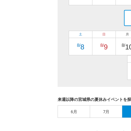
土
日
月
8/
8/
8/
8
9
1
来週以降の宮城県の夏休みイベントを
6月
7月