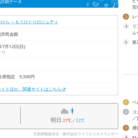
ビ
の詳細データ
宮
レ
3
かけら ～もうひとりのジュディ
リ
4
ム
城市民会館
第
5
年7月12日(日)
:15
全席指定 9,500円
サイトほか、関連サイトはこちら
ベ
1
コ
2
／
明日
27℃
／
22℃
感
3
天気情報提供元：株式会社ライフビジネスウェザー
や
4