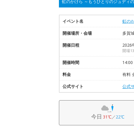
虹のかけら ～もうひとりのジュディ
イベント名
虹の
開催場所・会場
多賀
開催日程
2026
開場13
開催時間
14:00
料金
有料 
公式サイト
公式
今日
31℃
／
22℃