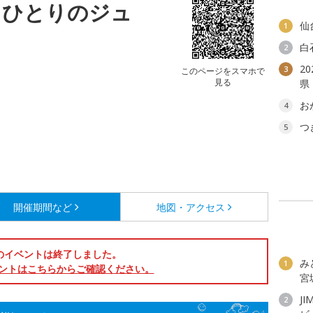
うひとりのジュ
仙
1
白
2
2
3
このページをスマホで
見る
県
お
4
つ
5
開催期間など
地図・アクセス
のイベントは終了しました。
み
1
ントはこちらからご確認ください。
宮
JI
2