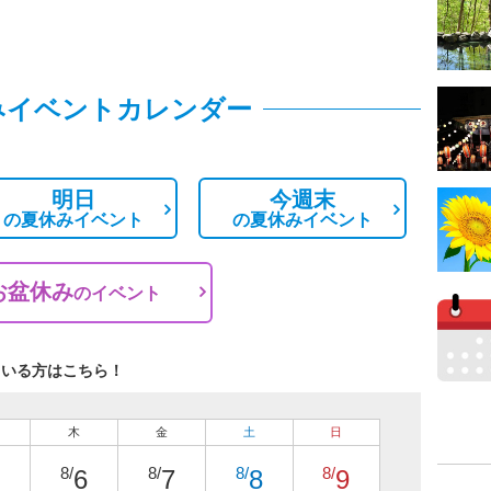
みイベントカレンダー
明日
今週末
の
夏休みイベント
の
夏休みイベント
お盆休み
の
イベント
ている方はこちら！
木
金
土
日
8/
8/
8/
8/
6
7
8
9