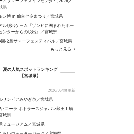
ームサマーフェスインセンダイ)2026／
城県
モン博 in 仙台七夕まつり／宮城県
アル脱出ゲーム『ゾンビに囲まれたホー
センターからの脱出』／宮城県
3回松島サマーフェスティバル／宮城県
もっと見る
夏の人気スポットランキング
【宮城県】
2026/08/08 更新
ルサンピアみやぎ泉／宮城県
カ･コーラ ボトラーズジャパン蔵王工場
宮城県
覚ミュージアム／宮城県
くらいウォーターパーク／宮城県