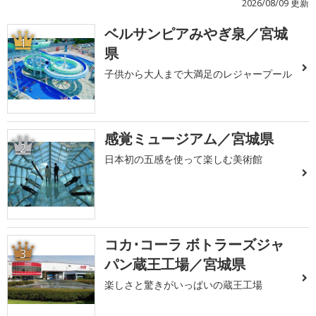
2026/08/09 更新
ベルサンピアみやぎ泉／宮城
1
県
子供から大人まで大満足のレジャープール
感覚ミュージアム／宮城県
2
日本初の五感を使って楽しむ美術館
コカ･コーラ ボトラーズジャ
3
パン蔵王工場／宮城県
楽しさと驚きがいっぱいの蔵王工場