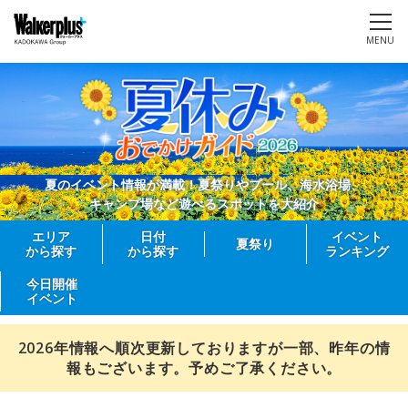
MENU
夏のイベント情報が満載！夏祭りやプール、海水浴場、
キャンプ場など遊べるスポットを大紹介
エリア
日付
イベント
夏祭り
から探す
から探す
ランキング
今日開催
イベント
2026年情報へ順次更新しておりますが一部、昨年の情
報もございます。予めご了承ください。