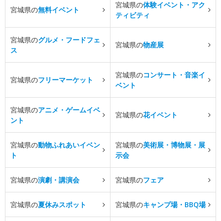
宮城県の
体験イベント・アク
宮城県の
無料イベント
ティビティ
宮城県の
グルメ・フードフェ
宮城県の
物産展
ス
宮城県の
コンサート・音楽イ
宮城県の
フリーマーケット
ベント
宮城県の
アニメ・ゲームイベ
宮城県の
花イベント
ント
宮城県の
動物ふれあいイベン
宮城県の
美術展・博物展・展
ト
示会
宮城県の
演劇・講演会
宮城県の
フェア
宮城県の
夏休みスポット
宮城県の
キャンプ場・BBQ場