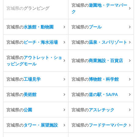
宮城県の
遊園地・テーマパー
宮城県の
グランピング
ク
宮城県の
水族館・動物園
宮城県の
プール
宮城県の
ビーチ・海水浴場
宮城県の
温泉・スパリゾート
宮城県の
アウトレット・ショ
宮城県の
商業施設・百貨店
ッピングモール
宮城県の
工場見学
宮城県の
博物館・科学館
宮城県の
美術館
宮城県の
道の駅・SA/PA
宮城県の
公園
宮城県の
アスレチック
宮城県の
タワー・展望施設
宮城県の
フードテーマパーク