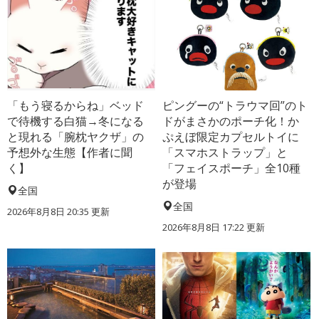
「もう寝るからね」ベッド
ピングーの“トラウマ回”のト
で待機する白猫→冬になる
ドがまさかのポーチ化！か
と現れる「腕枕ヤクザ」の
ぷえぼ限定カプセルトイに
予想外な生態【作者に聞
「スマホストラップ」と
く】
「フェイスポーチ」全10種
が登場
全国
全国
2026年8月8日 20:35
更新
2026年8月8日 17:22
更新