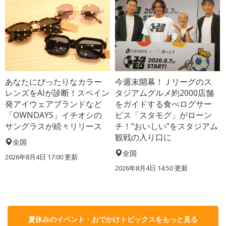
あなたにぴったりなカラー
今週末開幕！Ｊリーグのス
レンズをAIが診断！スペイン
タジアムグルメ約2000店舗
発アイウェアブランドなど
をガイドする食べログサー
「OWNDAYS」イチオシの
ビス「スタモグ」がローン
サングラスが続々リリース
チ！“おいしい”をスタジアム
観戦の入り口に
全国
全国
2026年8月4日 17:00
更新
2026年8月4日 14:50
更新
夏休みのイベント・おでかけトピックスをもっと見る