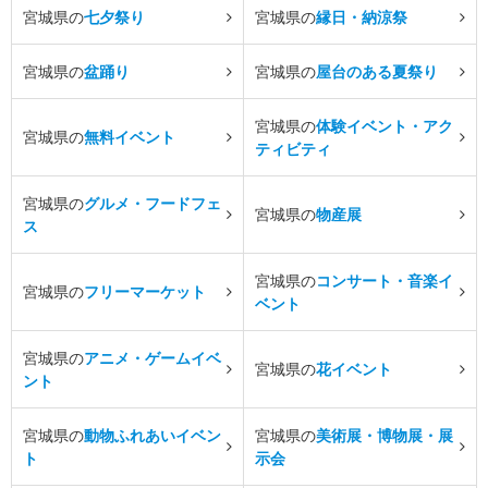
宮城県の
七夕祭り
宮城県の
縁日・納涼祭
宮城県の
盆踊り
宮城県の
屋台のある夏祭り
宮城県の
体験イベント・アク
宮城県の
無料イベント
ティビティ
宮城県の
グルメ・フードフェ
宮城県の
物産展
ス
宮城県の
コンサート・音楽イ
宮城県の
フリーマーケット
ベント
宮城県の
アニメ・ゲームイベ
宮城県の
花イベント
ント
宮城県の
動物ふれあいイベン
宮城県の
美術展・博物展・展
ト
示会