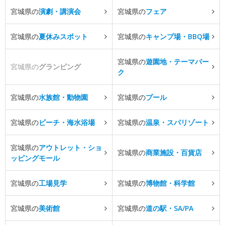
宮城県の
演劇・講演会
宮城県の
フェア
宮城県の
夏休みスポット
宮城県の
キャンプ場・BBQ場
宮城県の
遊園地・テーマパー
宮城県の
グランピング
ク
宮城県の
水族館・動物園
宮城県の
プール
宮城県の
ビーチ・海水浴場
宮城県の
温泉・スパリゾート
宮城県の
アウトレット・ショ
宮城県の
商業施設・百貨店
ッピングモール
宮城県の
工場見学
宮城県の
博物館・科学館
宮城県の
美術館
宮城県の
道の駅・SA/PA