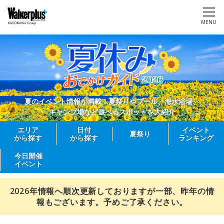
MENU
夏のイベント情報が満載！夏祭りやプール、海水浴場、
キャンプ場など遊べるスポットを大紹介
エリア
日付
イベント
夏祭り
から探す
から探す
ランキング
今日開催
イベント
2026年情報へ順次更新しておりますが一部、昨年の情
報もございます。予めご了承ください。